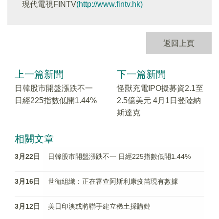
現代電視FINTV
(http://www.fintv.hk)
返回上頁
上一篇新聞
下一篇新聞
日韓股市開盤漲跌不一
怪獸充電IPO擬募資2.1至
日經225指數低開1.44%
2.5億美元 4月1日登陸納
斯達克
相關文章
3月22日
日韓股市開盤漲跌不一 日經225指數低開1.44%
3月16日
世衛組織：正在審查阿斯利康疫苗現有數據
3月12日
美日印澳或將聯手建立稀土採購鏈