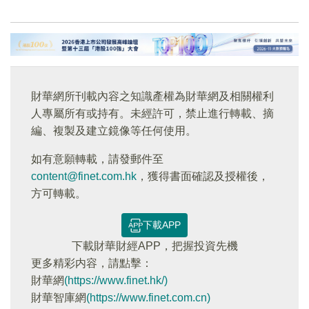
財華網所刊載內容之知識產權為財華網及相關權利
人專屬所有或持有。未經許可，禁止進行轉載、摘
編、複製及建立鏡像等任何使用。
如有意願轉載，請發郵件至
content@finet.com.hk
，獲得書面確認及授權後，
方可轉載。
下載APP
下載財華財經APP，把握投資先機
更多精彩内容，請點擊：
財華網
(https://www.finet.hk/)
財華智庫網
(https://www.finet.com.cn)