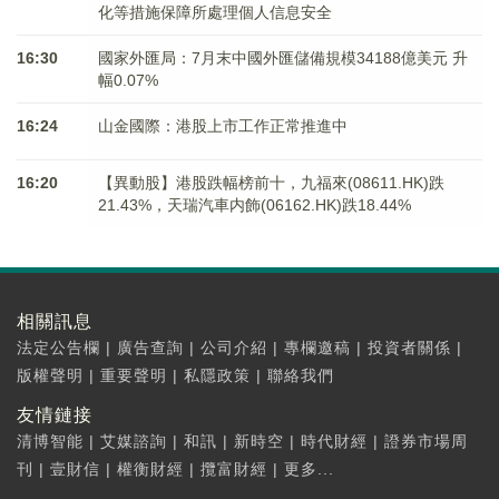
化等措施保障所處理個人信息安全
16:30
國家外匯局：7月末中國外匯儲備規模34188億美元 升
幅0.07%
16:24
山金國際：港股上市工作正常推進中
16:20
【異動股】港股跌幅榜前十，九福來(08611.HK)跌
21.43%，天瑞汽車内飾(06162.HK)跌18.44%
相關訊息
法定公告欄
|
廣告查詢
|
公司介紹
|
專欄邀稿
|
投資者關係
|
版權聲明
|
重要聲明
|
私隱政策
|
聯絡我們
友情鏈接
清博智能
|
艾媒諮詢
|
和訊
|
新時空
|
時代財經
|
證券市場周
刊
|
壹財信
|
權衡財經
|
攬富財經
|
更多...