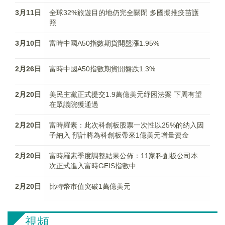
3月11日
全球32%旅遊目的地仍完全關閉 多國擬推疫苗護
照
3月10日
富時中國A50指數期貨開盤漲1.95%
2月26日
富時中國A50指數期貨開盤跌1.3%
2月20日
美民主黨正式提交1.9萬億美元纾困法案 下周有望
在眾議院獲通過
2月20日
富時羅素：此次科創板股票一次性以25%的納入因
子納入 預計將為科創板帶來1億美元增量資金
2月20日
富時羅素季度調整結果公佈：11家科創板公司本
次正式進入富時GEIS指數中
2月20日
比特幣市值突破1萬億美元
視頻