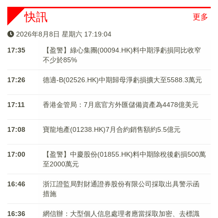
快訊
更多
2026年8月8日 星期六 17:19:04
17:35
【盈警】綠心集團(00094.HK)料中期淨虧損同比收窄
不少於85%
17:26
德適-B(02526.HK)中期歸母淨虧損擴大至5588.3萬元
17:11
香港金管局：7月底官方外匯儲備資產為4478億美元
17:08
寶龍地產(01238.HK)7月合約銷售額約5.5億元
17:00
【盈警】中慶股份(01855.HK)料中期除稅後虧損500萬
至2000萬元
16:46
浙江證監局對財通證券股份有限公司採取出具警示函
措施
16:36
網信辦：大型個人信息處理者應當採取加密、去標識