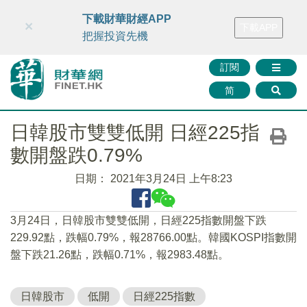
財華智庫網
FINTV
FINMETA
財華證券
媒體矩陣
下載財華財經APP
×
下載APP
智庫沙龍
聯絡我們
把握投資先機
訂閱
简
日韓股市雙雙低開 日經225指
數開盤跌0.79%
日期：
2021年3月24日 上午8:23
3月24日，日韓股市雙雙低開，日經225指數開盤下跌
229.92點，跌幅0.79%，報28766.00點。韓國KOSPI指數開
盤下跌21.26點，跌幅0.71%，報2983.48點。
日韓股市
低開
日經225指數