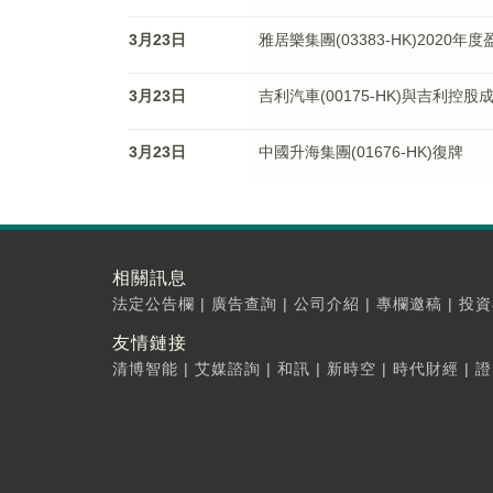
3月23日
雅居樂集團(03383-HK)2020年
3月23日
吉利汽車(00175-HK)與吉利
3月23日
中國升海集團(01676-HK)復牌
相關訊息
法定公告欄
|
廣告查詢
|
公司介紹
|
專欄邀稿
|
投資
友情鏈接
清博智能
|
艾媒諮詢
|
和訊
|
新時空
|
時代財經
|
證