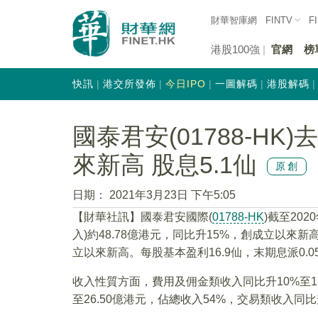
財華智庫網
FINTV
F
港股100強
官網
榜
快訊
港交所發佈
今日IPO
一圖解碼
港股解碼
國泰君安(01788-HK
來新高 股息5.1仙
原創
日期：
2021年3月23日 下午5:05
【財華社訊】國泰君安國際(
01788-HK
)截至20
入)約48.78億港元，同比升15%，創成立以來新
立以來新高。每股基本盈利16.9仙，末期息派0.0
收入性質方面，費用及佣金類收入同比升10%至15
至26.50億港元，佔總收入54%，交易類收入同比升