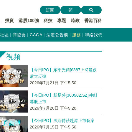
訂閱
简
遞
投資
港股100強
科技
專題
時政
香港百科
社區
商協會
CAGA
法定公告欄
服務
聯絡我們
視頻
【今日IPO】东阳光药[6887.HK]暴跌
后大反弹
2026年7月21日 下午5:50
【今日IPO】新易盛[300502.SZ]冲刺
港股上市
2026年7月20日 下午5:20
【今日IPO】贝斯特获赴港上市备案
2026年7月15日 下午5:50