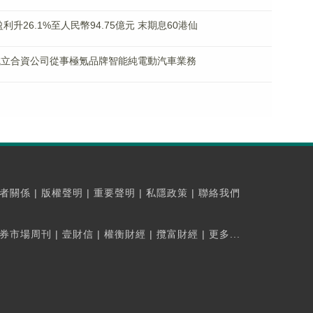
度盈利升26.1%至人民幣94.75億元 末期息60港仙
控股成立合資公司從事極氪品牌智能純電動汽車業務
者關係
|
版權聲明
|
重要聲明
|
私隱政策
|
聯絡我們
券市場周刊
|
壹財信
|
權衡財經
|
攬富財經
|
更多...