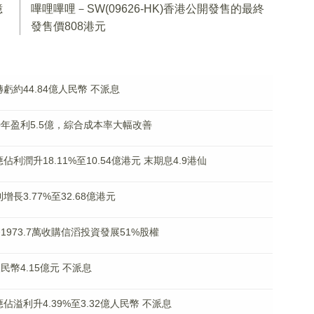
億
嗶哩嗶哩－SW(09626-HK)香港公開發售的最終
發售價808港元
盈轉虧約44.84億人民幣 不派息
0年盈利5.5億，綜合成本率大幅改善
東應佔利潤升18.11%至10.54億港元 末期息4.9港仙
利增長3.77%至32.68億港元
幣1973.7萬收購信滔投資發展51%股權
利人民幣4.15億元 不派息
東應佔溢利升4.39%至3.32億人民幣 不派息