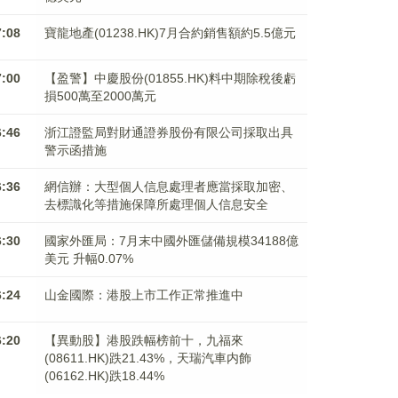
7:08
寶龍地產(01238.HK)7月合約銷售額約5.5億元
7:00
【盈警】中慶股份(01855.HK)料中期除稅後虧
損500萬至2000萬元
6:46
浙江證監局對財通證券股份有限公司採取出具
警示函措施
6:36
網信辦：大型個人信息處理者應當採取加密、
去標識化等措施保障所處理個人信息安全
6:30
國家外匯局：7月末中國外匯儲備規模34188億
美元 升幅0.07%
6:24
山金國際：港股上市工作正常推進中
6:20
【異動股】港股跌幅榜前十，九福來
(08611.HK)跌21.43%，天瑞汽車内飾
(06162.HK)跌18.44%