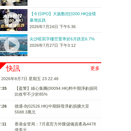
【今日IPO】大族数控[3200.HK]业绩
暴增反跌
2026年7月24日 下午5:36
尖沙咀寫字樓空置率於6月跌至6.7%
2026年7月27日 下午3:12
快訊
更多
2026年8月7日 星期五 23:22:48
7:35
【盈警】綠心集團(00094.HK)料中期淨虧損同
比收窄不少於85%
7:26
德適-B(02526.HK)中期歸母淨虧損擴大至
5588.3萬元
7:11
香港金管局：7月底官方外匯儲備資產為4478
億美元