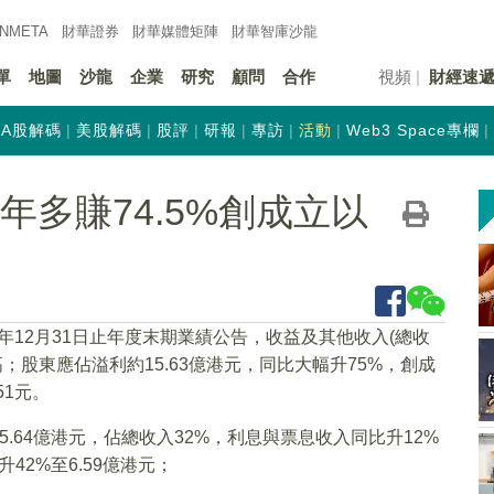
INMETA
財華證券
財華
媒體矩陣
財華
智庫沙龍
單
地圖
沙龍
企業
研究
顧問
合作
視頻
財經速
A股解碼
美股解碼
股評
研報
專訪
活動
Web3 Space專欄
)去年多賺74.5%創成立以
20年12月31日止年度末期業績公告，收益及其他收入(總收
高；股東應佔溢利約15.63億港元，同比大幅升75%，創成
51元。
.64億港元，佔總收入32%，利息與票息收入同比升12%
42%至6.59億港元；