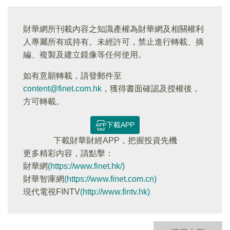
財華網所刊載內容之知識產權為財華網及相關權利
人專屬所有或持有。未經許可，禁止進行轉載、摘
編、複製及建立鏡像等任何使用。
如有意願轉載，請發郵件至
content@finet.com.hk
，獲得書面確認及授權後，
方可轉載。
下載APP
下載財華財經APP，把握投資先機
更多精彩内容，請點擊：
財華網
(https://www.finet.hk/)
財華智庫網
(https://www.finet.com.cn)
現代電視FINTV
(http://www.fintv.hk)