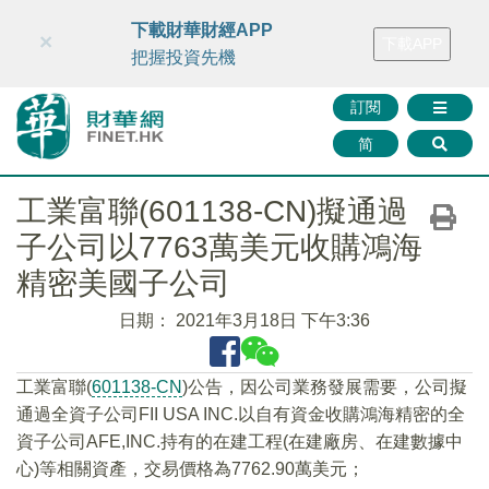
財華智庫網
FINTV
FINMETA
財華證券
媒體矩陣
下載財華財經APP
×
下載APP
智庫沙龍
聯絡我們
把握投資先機
訂閱
简
工業富聯(601138-CN)擬通過
子公司以7763萬美元收購鴻海
精密美國子公司
日期：
2021年3月18日 下午3:36
工業富聯(
601138-CN
)公告，因公司業務發展需要，公司擬
通過全資子公司FII USA INC.以自有資金收購鴻海精密的全
資子公司AFE,INC.持有的在建工程(在建廠房、在建數據中
心)等相關資產，交易價格為7762.90萬美元；