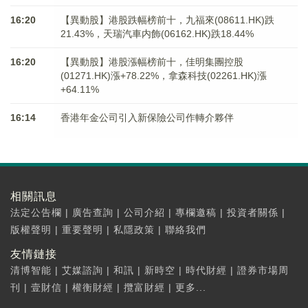
16:20
【異動股】港股跌幅榜前十，九福來(08611.HK)跌
21.43%，天瑞汽車内飾(06162.HK)跌18.44%
16:20
【異動股】港股漲幅榜前十，佳明集團控股
(01271.HK)漲+78.22%，拿森科技(02261.HK)漲
+64.11%
16:14
香港年金公司引入新保險公司作轉介夥伴
相關訊息
法定公告欄
|
廣告查詢
|
公司介紹
|
專欄邀稿
|
投資者關係
|
版權聲明
|
重要聲明
|
私隱政策
|
聯絡我們
友情鏈接
清博智能
|
艾媒諮詢
|
和訊
|
新時空
|
時代財經
|
證券市場周
刊
|
壹財信
|
權衡財經
|
攬富財經
|
更多...