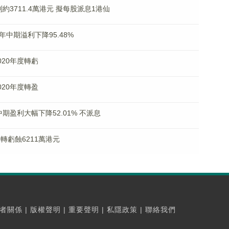
溢利約3711.4萬港元 擬每股派息1港仙
020年中期溢利下降95.48%
2020年度轉虧
2020年度轉盈
年中期盈利大幅下降52.01% 不派息
中期轉虧蝕6211萬港元
者關係
|
版權聲明
|
重要聲明
|
私隱政策
|
聯絡我們