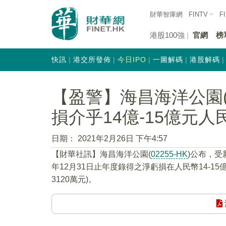
財華智庫網
FINTV
F
港股100強
官網
榜
快訊
港交所發佈
今日IPO
一圖解碼
港股解碼
【盈警】海昌海洋公園(0
損介乎14億-15億元人
日期：
2021年2月26日 下午4:57
【財華社訊】海昌海洋公園(
02255-HK
)公布，受
年12月31日止年度錄得之淨虧損在人民幣14-15
3120萬元)。