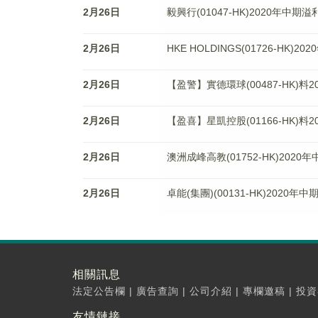
2月26日
毅興行(01047-HK)2020年中期
2月26日
HKE HOLDINGS(01726-HK)2
2月26日
【盈警】實德環球(00487-HK)料
2月26日
【盈喜】星凱控股(01166-HK)料
2月26日
澳洲成峰高教(01752-HK)2020
2月26日
卓能(集團)(00131-HK)2020年
相關訊息
法定公告欄
|
廣告查詢
|
公司介紹
|
專欄邀稿
|
投資
友情鏈接