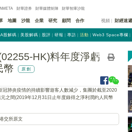
INMETA
財華證券
財華
媒體矩陣
財華
智庫沙龍
單
地圖
沙龍
企業
研究
顧問
合作
視頻
財經速
A股解碼
美股解碼
股評
研報
專訪
活動
Web3 Space專欄
2255-HK)料年度淨虧
民幣
原創
新冠肺炎疫情的持續影響遊客人數減少，集團於截至2020
億元之間(2019年12月31日止年度錄得之淨利潤約人民幣
港交所原文