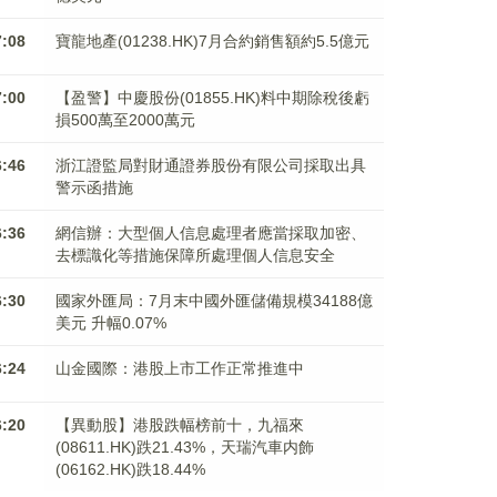
7:08
寶龍地產(01238.HK)7月合約銷售額約5.5億元
7:00
【盈警】中慶股份(01855.HK)料中期除稅後虧
損500萬至2000萬元
6:46
浙江證監局對財通證券股份有限公司採取出具
警示函措施
6:36
網信辦：大型個人信息處理者應當採取加密、
去標識化等措施保障所處理個人信息安全
6:30
國家外匯局：7月末中國外匯儲備規模34188億
美元 升幅0.07%
6:24
山金國際：港股上市工作正常推進中
6:20
【異動股】港股跌幅榜前十，九福來
(08611.HK)跌21.43%，天瑞汽車内飾
(06162.HK)跌18.44%