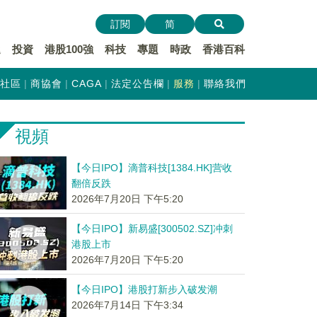
訂閱
简
遞
投資
港股100強
科技
專題
時政
香港百科
社區
商協會
CAGA
法定公告欄
服務
聯絡我們
視頻
【今日IPO】滴普科技[1384.HK]营收
翻倍反跌
2026年7月20日 下午5:20
【今日IPO】新易盛[300502.SZ]冲刺
港股上市
2026年7月20日 下午5:20
【今日IPO】港股打新步入破发潮
2026年7月14日 下午3:34