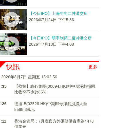
【今日IPO】上海生生二冲港交所
2026年7月24日 下午5:36
【今日IPO】明宇制药二度冲港交所
2026年7月13日 下午4:08
快訊
更多
2026年8月7日 星期五 15:02:57
7:35
【盈警】綠心集團(00094.HK)料中期淨虧損同
比收窄不少於85%
7:26
德適-B(02526.HK)中期歸母淨虧損擴大至
5588.3萬元
7:11
香港金管局：7月底官方外匯儲備資產為4478
億美元