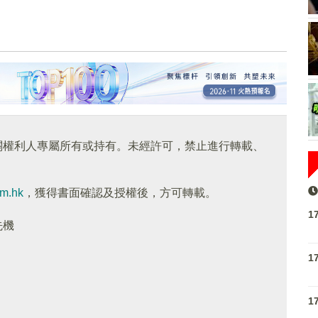
關權利人專屬所有或持有。未經許可，禁止進行轉載、
om.hk
，獲得書面確認及授權後，方可轉載。
1
先機
1
1