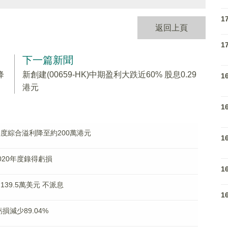
1
返回上頁
1
下一篇新聞
降
新創建(00659-HK)中期盈利大跌近60% 股息0.29
1
港元
1
料年度綜合溢利降至約200萬港元
1
2020年度錄得虧損
1
139.5萬美元 不派息
1
虧損減少89.04%