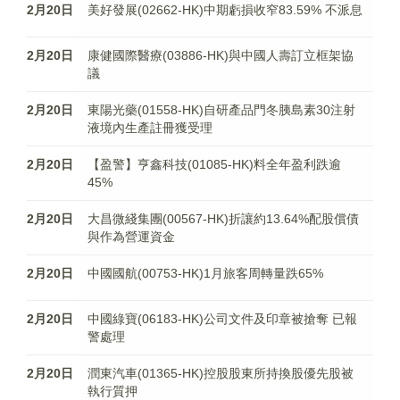
2月20日
美好發展(02662-HK)中期虧損收窄83.59% 不派息
2月20日
康健國際醫療(03886-HK)與中國人壽訂立框架協
議
2月20日
東陽光藥(01558-HK)自研產品門冬胰島素30注射
液境內生產註冊獲受理
2月20日
【盈警】亨鑫科技(01085-HK)料全年盈利跌逾
45%
2月20日
大昌微綫集團(00567-HK)折讓約13.64%配股償債
與作為營運資金
2月20日
中國國航(00753-HK)1月旅客周轉量跌65%
2月20日
中國綠寶(06183-HK)公司文件及印章被搶奪 已報
警處理
2月20日
潤東汽車(01365-HK)控股股東所持換股優先股被
執行質押