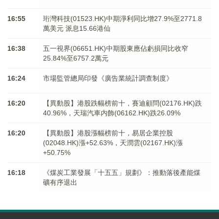
16:55
珩灣科技(01523.HK)中期淨利同比增27.9%至2771.8
萬美元 派息15.66港仙
16:38
五一視界(06651.HK)中期股東應佔虧損同比收窄
25.84%至6757.2萬元
16:24
市場監管總局印發《廣告業統計調查制度》
16:20
【異動股】港股跌幅榜前十，賽迪顧問(02176.HK)跌
40.96%，天瑞汽車内飾(06162.HK)跌26.09%
16:20
【異動股】港股漲幅榜前十，易居企業控股
(02048.HK)漲+52.63%，天潤雲(02167.HK)漲
+50.75%
16:18
《煤炭工業發展「十五五」規劃》：推動落後產能煤
礦有序退出