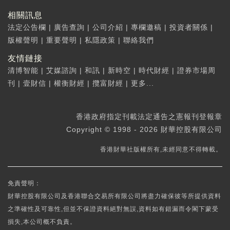
相關訊息
法定公告欄
|
廣告查詢
|
公司介紹
|
專欄邀稿
|
投資者關係
|
版權聲明
|
重要聲明
|
私隱政策
|
聯絡我們
友情鏈接
清博智能
|
艾媒諮詢
|
和訊
|
新時空
|
時代財經
|
證券市場周
刊
|
壹財信
|
權衡財經
|
攬富財經
|
更多...
香港政府指定刊載法定通告之憲報刊登報章
Copyright © 1998 - 2026 財華控股有限公司
香港財華社版權所有,未經同意不得轉載。
免責聲明：
財華控股有限公司及香港聯合交易所有限公司將盡力確保彼等所提供資料
之準確性及可靠性,但並不保證資料絕對無誤,資料如有錯漏而令閣下蒙受
損失,本公司概不負責。