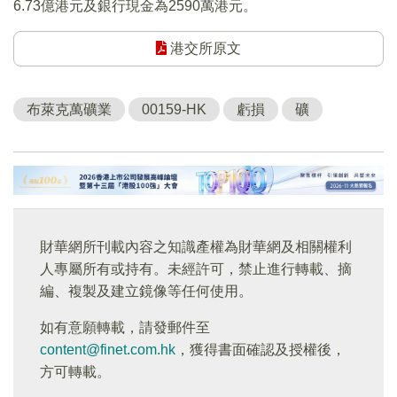
6.73億港元及銀行現金為2590萬港元。
港交所原文
布萊克萬礦業
00159-HK
虧損
礦
財華網所刊載內容之知識產權為財華網及相關權利
人專屬所有或持有。未經許可，禁止進行轉載、摘
編、複製及建立鏡像等任何使用。
如有意願轉載，請發郵件至
content@finet.com.hk
，獲得書面確認及授權後，
方可轉載。