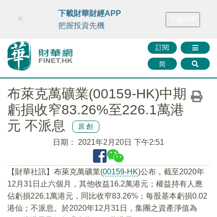
財華智庫網
FINTV
FINMETA
財華證券
媒體矩陣
下載財華財經APP
×
下載APP
智庫沙龍
聯絡我們
把握投資先機
訂閱
简
布萊克萬礦業(00159-HK)中期
虧損收窄83.26%至226.1萬港
元 不派息
原創
日期：
2021年2月20日 下午2:51
【財華社訊】布萊克萬礦業(
00159-HK
)公布，截至2020年
12月31日止六個月，其他收益16.2萬港元；權益持有人應
佔虧損226.1萬港元，同比收窄83.26%；每股基本虧損0.02
港仙；不派息。於2020年12月31日，集團之資產淨值為