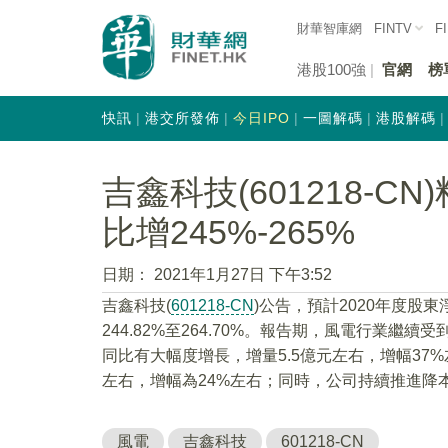
財華智庫網
FINTV
F
港股100強
官網
榜
快訊
港交所發佈
今日IPO
一圖解碼
港股解碼
吉鑫科技(601218-C
比增245%-265%
日期：
2021年1月27日 下午3:52
吉鑫科技(
601218-CN
)公告，預計2020年度股東淨
244.82%至264.70%。報告期，風電行業繼
同比有大幅度增長，增量5.5億元左右，增幅37
左右，增幅為24%左右；同時，公司持續推進降
風電
吉鑫科技
601218-CN