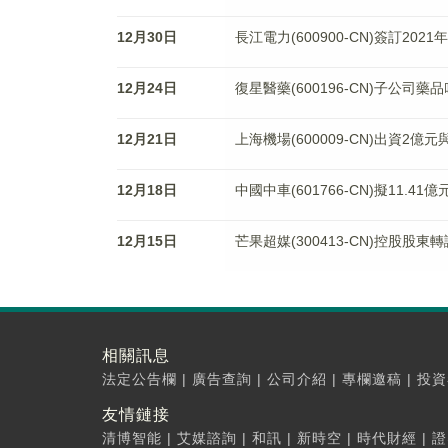
12月30日
長江電力(600900-CN)簽訂20
12月24日
復星醫藥(600196-CN)子公
12月21日
上海機場(600009-CN)出資
12月18日
中國中車(601766-CN)擬11.
12月15日
芒果超媒(300413-CN)控股股
相關訊息
法定公告欄
|
廣告查詢
|
公司介紹
|
專欄邀稿
|
投資
友情鏈接
清博智能
|
艾媒諮詢
|
和訊
|
新時空
|
時代財經
|
證