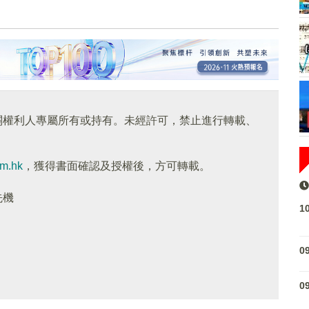
關權利人專屬所有或持有。未經許可，禁止進行轉載、
om.hk
，獲得書面確認及授權後，方可轉載。
先機
1
0
0