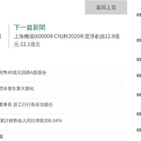
返回上頁
0
下一篇新聞
回
上海機場(600009-CN)料2020年度淨虧損12.9億
0
元-12.1億元
0
過人民幣40億元回購A股股份
0
產經營未發生重大變化
0
辭任董事長 原工行行長谷澍接任
0
生豬累計銷售收入同比增長206.04%
0
案