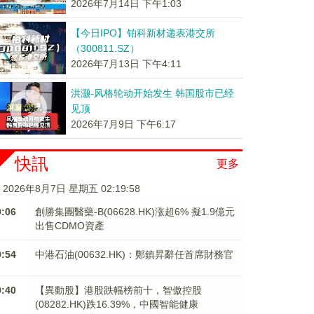
2026年7月14日 下午1:03
【今日IPO】铂科新材递表港交所
（300811.SZ）
2026年7月13日 下午4:11
洪灏-风格轮动开始发生 韩国股市已经
见顶
2026年7月9日 下午6:17
快訊
更多
2026年8月7日 星期五 02:19:58
0:06
創勝集團醫藥-B(06628.HK)涨超6% 擬1.9億元
出售CDMO資產
9:54
中港石油(00632.HK)：鄭鎮昇辭任首席財務官
9:40
【異動股】港股跌幅榜前十，智傲控股
(08282.HK)跌16.39%，中國智能健康