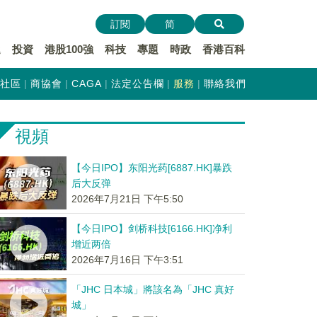
訂閱
简
遞
投資
港股100強
科技
專題
時政
香港百科
社區
商協會
CAGA
法定公告欄
服務
聯絡我們
視頻
【今日IPO】东阳光药[6887.HK]暴跌
后大反弹
2026年7月21日 下午5:50
【今日IPO】剑桥科技[6166.HK]净利
增近两倍
2026年7月16日 下午3:51
「JHC 日本城」將該名為「JHC 真好
城」