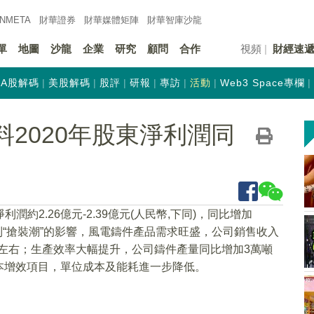
INMETA
財華證券
財華
媒體矩陣
財華
智庫沙龍
單
地圖
沙龍
企業
研究
顧問
合作
視頻
財經速
A股解碼
美股解碼
股評
研報
專訪
活動
Web3 Space專欄
N)料2020年股東淨利潤同
利潤約2.26億元-2.39億元(人民幣,下同)，同比增加
續受到“搶裝潮”的影響，風電鑄件產品需求旺盛，公司銷售收入
%左右；生產效率大幅提升，公司鑄件產量同比增加3萬噸
本增效項目，單位成本及能耗進一步降低。