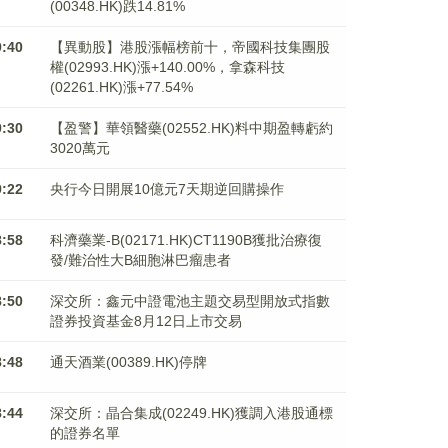
(00348.HK)跌14.81%
9:40
【異動股】港股漲幅榜前十，帝國科技集團股
權(02993.HK)漲+140.00%，拿森科技
(02261.HK)漲+77.54%
9:30
【盈警】華領醫藥(02552.HK)料中期盈轉虧約
3020萬元
9:22
央行今日開展10億元7天期逆回購操作
8:58
科濟藥業-B(02171.HK)CT1190B獲批治療復
發/難治性大B細胞淋巴瘤患者
8:50
深交所：鑫元中證電池主題交易型開放式指數
證券投資基金8月12日上市交易
8:48
通天酒業(00389.HK)停牌
8:44
深交所：晶合集成(02249.HK)獲調入港股通標
的證券名單