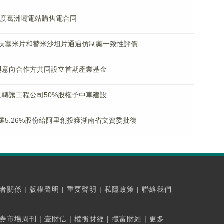
21年度葛洲壩電站購售電合同
司藥品呋塞米片和替米沙坦片通過仿制藥一致性評價
2億元與意向合作方共同設立首期產業基金
41億元轉讓工程公司50%股權予中車建設
東轉讓5.26%股份給阿里創投獲湖南省文資委批復
者關係
|
版權聲明
|
重要聲明
|
私隱政策
|
聯絡我們
券市場周刊
|
壹財信
|
權衡財經
|
攬富財經
|
更多...