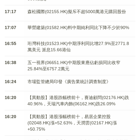
17:17
森松國際(02155.HK)擬斥不超5000萬港元購回股份
17:07
華營建築(01582.HK)料中期純利同比下降不少於90%
16:55
珩灣科技(01523.HK)中期淨利同比增27.9%至2771.8
萬美元 派息15.66港仙
16:38
五一視界(06651.HK)中期股東應佔虧損同比收窄
25.84%至6757.2萬元
16:24
市場監管總局印發《廣告業統計調查制度》
16:20
【異動股】港股跌幅榜前十，賽迪顧問(02176.HK)跌
40.96%，天瑞汽車内飾(06162.HK)跌26.09%
16:20
【異動股】港股漲幅榜前十，易居企業控股
(02048.HK)漲+52.63%，天潤雲(02167.HK)漲
+50.75%