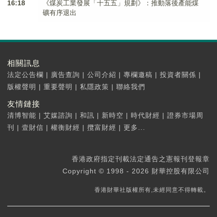
16:18
《煤炭工業發展「十五五」規劃》：推動落後產能煤
礦有序退出
相關訊息
法定公告欄
|
廣告查詢
|
公司介紹
|
專欄邀稿
|
投資者關係
|
版權聲明
|
重要聲明
|
私隱政策
|
聯絡我們
友情鏈接
清博智能
|
艾媒諮詢
|
和訊
|
新時空
|
時代財經
|
證券市場周
刊
|
壹財信
|
權衡財經
|
攬富財經
|
更多...
香港政府指定刊載法定通告之憲報刊登報章
Copyright © 1998 - 2026 財華控股有限公司
香港財華社版權所有,未經同意不得轉載。