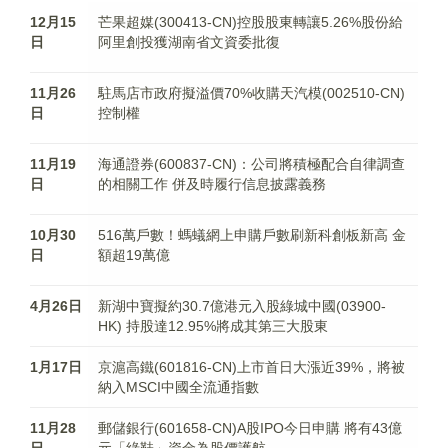
12月15
芒果超媒(300413-CN)控股股東轉讓5.26%股份給
日
阿里創投獲湖南省文資委批復
11月26
駐馬店市政府擬溢價70%收購天汽模(002510-CN)
日
控制權
11月19
海通證券(600837-CN)：公司將積極配合自律調查
日
的相關工作 併及時履行信息披露義務
10月30
516萬戶數！螞蟻網上申購戶數刷新科創板新高 金
日
額超19萬億
4月26日
新湖中寶擬約30.7億港元入股綠城中國(03900-
HK) 持股達12.95%將成其第三大股東
1月17日
京滬高鐵(601816-CN)上市首日大漲近39%，將被
納入MSCI中國全流通指數
11月28
郵儲銀行(601658-CN)A股IPO今日申購 將有43億