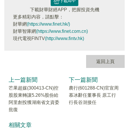
下載APP
下載財華財經APP，把握投資先機
更多精彩内容，請點擊：
財華網
(https://www.finet.hk/)
財華智庫網
(https://www.finet.com.cn)
現代電視FINTV
(http://www.fintv.hk)
返回上頁
上一篇新聞
下一篇新聞
芒果超媒(300413-CN)控
農行(601288-CN)官宣周
股股東轉讓5.26%股份給
慕冰辭任董事長 原工行
阿里創投獲湖南省文資委
行長谷澍接任
批復
相關文章