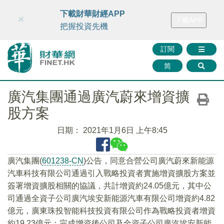
財華智庫網
FINTV
FINMETA
財華證券
媒體矩陣
下載財華財經APP
×
下載APP
智庫沙龍
聯絡我們
把握投資先機
訂閱
简
廣汽集團通過廣汽蔚來增資擴
股方案
日期：
2021年1月6日 上午8:45
廣汽集團(
601238-CN
)公告，同意合營公司廣汽蔚來新能源
汽車科技有限公司通過引入戰略投資者實施增資擴股方案並
簽署增資擴股相關的協議，共計增資約24.05億元，其中公
司通過全資子公司廣汽埃安新能源汽車有限公司增資約4.82
億元，廣東珠投智能科技投資有限公司作為戰略投資者增資
約19.23億元；完成增資後公司及全資子公司廣汽埃安新能