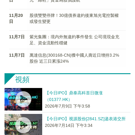
日
元「綠鞋」資金為股價護航
11月20
股債雙雙停牌！30億債券違約後東旭光電控製權
日
或發生變更
11月7日
紫光集團：境内外無違約事件發生 公司境現金充
足、資金流動性穩健
11月7日
萬達信息(300168-CN)獲中國人壽近日增持3.2%
股份 近三日累漲24%
視頻
【今日IPO】鼎泰高科首日微涨
（01377.HK）
2026年7月9日 下午3:58
【今日IPO】视源股份[2841.SZ]递表港交所
2026年7月14日 下午3:34