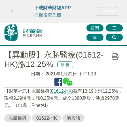
財華智庫網
FINTV
FINMETA
財華證券
媒體矩陣
下載財華財經APP
×
下載APP
智庫沙龍
聯絡我們
把握投資先機
訂閱
简
【異動股】永勝醫療(01612-
HK)漲12.25%
原創
日期：
2021年1月22日 下午1:19
【財華社訊】永勝醫療(
01612-HK
)截至13:19上漲12.25%，
現報2.29港元，漲0.25港元。成交1380萬股，涉資2978萬
元。（出處：FinetAI）
永勝醫療
01612-HK
港股漲