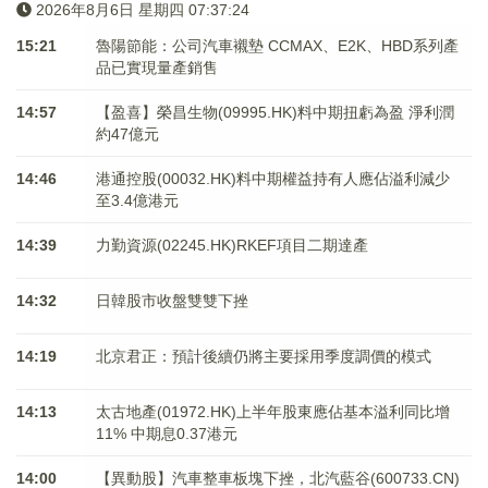
2026年8月6日 星期四 07:37:25
15:21
魯陽節能：公司汽車襯墊 CCMAX、E2K、HBD系列產
品已實現量產銷售
14:57
【盈喜】榮昌生物(09995.HK)料中期扭虧為盈 淨利潤
約47億元
14:46
港通控股(00032.HK)料中期權益持有人應佔溢利減少
至3.4億港元
14:39
力勤資源(02245.HK)RKEF項目二期達產
14:32
日韓股市收盤雙雙下挫
14:19
北京君正：預計後續仍將主要採用季度調價的模式
14:13
太古地產(01972.HK)上半年股東應佔基本溢利同比增
11% 中期息0.37港元
14:00
【異動股】汽車整車板塊下挫，北汽藍谷(600733.CN)