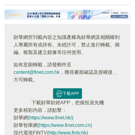
財華網所刊載內容之知識產權為財華網及相關權利
人專屬所有或持有。未經許可，禁止進行轉載、摘
編、複製及建立鏡像等任何使用。
如有意願轉載，請發郵件至
content@finet.com.hk
，獲得書面確認及授權後，
方可轉載。
下載APP
下載財華財經APP，把握投資先機
更多精彩内容，請點擊：
財華網
(https://www.finet.hk/)
財華智庫網
(https://www.finet.com.cn)
現代電視FINTV
(http://www.fintv.hk)