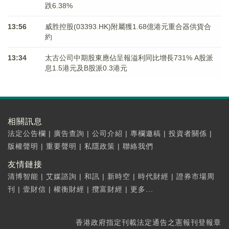
跌6.38%
13:56
威胜控股(03393.HK)附屬獲1.68億港元重合器供貨合
約
13:34
太古公司中期股東應佔呈報溢利同比增長731% A股派
息1.5港元及B股派0.3港元
相關訊息
法定公告欄
|
廣告查詢
|
公司介紹
|
專欄邀稿
|
投資者關係
|
版權聲明
|
重要聲明
|
私隱政策
|
聯絡我們
友情鏈接
清博智能
|
艾媒諮詢
|
和訊
|
新時空
|
時代財經
|
證券市場周
刊
|
壹財信
|
權衡財經
|
攬富財經
|
更多...
香港政府指定刊載法定通告之憲報刊登報章