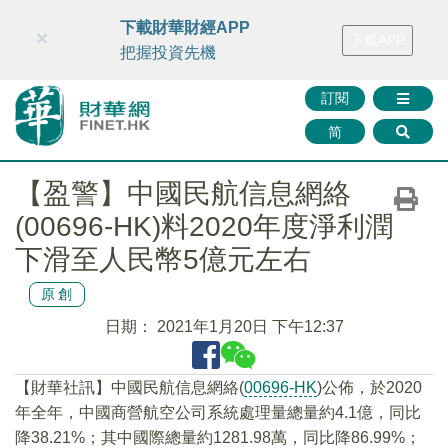
財華智庫網
FINTV
FINMETA
財華證券
媒體矩陣
下載財華財經APP
×
下載APP
智庫沙龍
聯絡我們
把握投資先機
訂閱
简
【盈警】中國民航信息網絡
(00696-HK)料2020年度淨利潤
下滑至人民幣5億元左右
原創
日期：
2021年1月20日 下午12:37
【財華社訊】中國民航信息網絡(
00696-HK
)公佈，於2020
年全年，中國商營航空公司系統處理量總量約4.1億，同比
降38.21%；其中國際總量約1281.98萬，同比降86.99%；