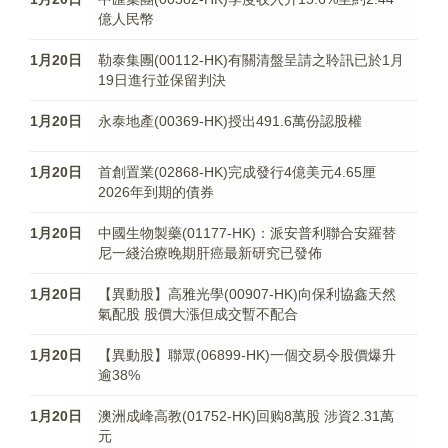
億人民幣
1月20日
勒泰集團(00112-HK)有關清盤呈請之聆訊已於1月
19日進行並保留判決
1月20日
永泰地產(00369-HK)授出491.6萬份認股權
1月20日
首創置業(02868-HK)完成發行4億美元4.65厘
2026年到期的債券
1月20日
中國生物製藥(01177-HK)：派安普利聯合安羅替
尼一綫治療晚期肝癌最新研究已發佈
1月20日
【異動股】高雅光學(00907-HK)向保利協鑫天然
氣配股 股價大漲但成交暫不配合
1月20日
【異動股】聯眾(06899-HK)一個交易令股價爆升
逾38%
1月20日
澳洲成峰高教(01752-HK)回购8萬股 涉資2.31萬
元