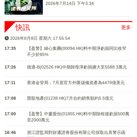
2026年7月14日 下午3:34
快訊
更多
2026年8月8日 星期六 17:55:54
17:35
【盈警】綠心集團(00094.HK)料中期淨虧損同比收窄
不少於85%
17:26
德適-B(02526.HK)中期歸母淨虧損擴大至5588.3萬元
17:11
香港金管局：7月底官方外匯儲備資產為4478億美元
17:08
寶龍地產(01238.HK)7月合約銷售額約5.5億元
17:00
【盈警】中慶股份(01855.HK)料中期除稅後虧損500萬
至2000萬元
16:46
浙江證監局對財通證券股份有限公司採取出具警示函