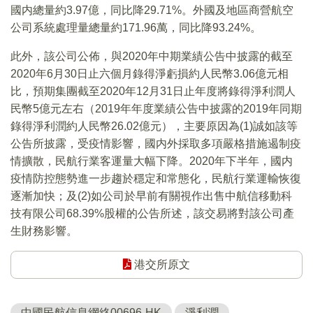
國内總量約3.97億，同比降29.71%。外國及地區商營航空
公司系統處理量總量約171.96萬，同比降93.24%。
此外，該公司公佈，與2020年中期業績公告中披露的截至
2020年6月30日止六個月錄得淨虧損約人民幣3.06億元相
比，預期集團截至2020年12月31日止年度將錄得淨利潤人
民幣5億元左右（2019年年度業績公告中披露的2019年同期
錄得淨利潤約人民幣26.02億元），主要原因為(1)誠如該等
公告所披露，受疫情影響，國内外採取多項嚴格措施遏制疫
情擴散，民航行業客運量大幅下降。2020年下半年，國内
疫情防控態勢進一步趨於穩定和常態化，民航行業運輸恢復
逐漸加快；及(2)如公司於早前有關視作出售中航信移動科
技有限公司68.39%股權的公告所述，該交易將對該公司產
生財務影響。
港交所原文
中國民航信息網絡00696-HK
淨利潤