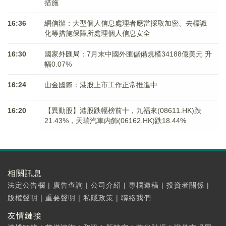
措施
16:36
網信辦：大型個人信息處理者應當採取加密、去標識
化等措施保障所處理個人信息安全
16:30
國家外匯局：7月末中國外匯儲備規模34188億美元 升
幅0.07%
16:24
山金國際：港股上市工作正常推進中
16:20
【異動股】港股跌幅榜前十，九福來(08611.HK)跌
21.43%，天瑞汽車内飾(06162.HK)跌18.44%
相關訊息
法定公告欄
|
廣告查詢
|
公司介紹
|
專欄邀稿
|
投資者關係
|
版權聲明
|
重要聲明
|
私隱政策
|
聯絡我們
友情鏈接