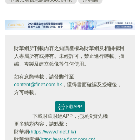
財華網所刊載內容之知識產權為財華網及相關權利
人專屬所有或持有。未經許可，禁止進行轉載、摘
編、複製及建立鏡像等任何使用。
如有意願轉載，請發郵件至
content@finet.com.hk
，獲得書面確認及授權後，
方可轉載。
下載APP
下載財華財經APP，把握投資先機
更多精彩内容，請點擊：
財華網
(https://www.finet.hk/)
財華智庫網
(https://www.finet.com.cn)