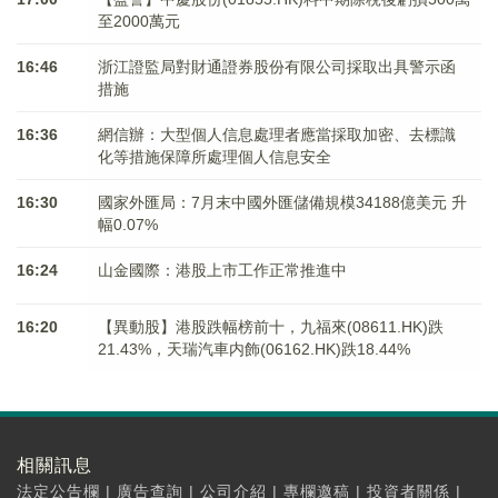
至2000萬元
16:46
浙江證監局對財通證券股份有限公司採取出具警示函
措施
16:36
網信辦：大型個人信息處理者應當採取加密、去標識
化等措施保障所處理個人信息安全
16:30
國家外匯局：7月末中國外匯儲備規模34188億美元 升
幅0.07%
16:24
山金國際：港股上市工作正常推進中
16:20
【異動股】港股跌幅榜前十，九福來(08611.HK)跌
21.43%，天瑞汽車内飾(06162.HK)跌18.44%
相關訊息
法定公告欄
|
廣告查詢
|
公司介紹
|
專欄邀稿
|
投資者關係
|