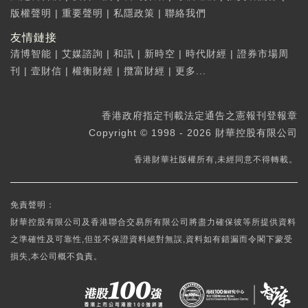
版權聲明
|
重要聲明
|
私隱政策
|
聯絡我們
友情鏈接
清博智能
|
艾媒諮詢
|
和訊
|
新時空
|
時代財經
|
證券市場周
刊
|
壹財信
|
權衡財經
|
攬富財經
|
更多...
香港政府指定刊載法定通告之憲報刊登報章
Copyright © 1998 - 2026 財華控股有限公司
香港財華社版權所有,未經同意不得轉載。
免責聲明：
財華控股有限公司及香港聯合交易所有限公司將盡力確保彼等所提供資料
之準確性及可靠性,但並不保證資料絕對無誤,資料如有錯漏而令閣下蒙受
損失,本公司概不負責。