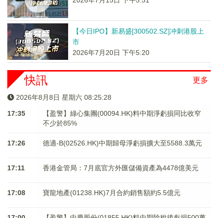
2026年7月15日 下午5:51
【今日IPO】新易盛[300502.SZ]冲刺港股上
市
2026年7月20日 下午5:20
快訊
更多
2026年8月8日 星期六 08:25:28
17:35
【盈警】綠心集團(00094.HK)料中期淨虧損同比收窄
不少於85%
17:26
德適-B(02526.HK)中期歸母淨虧損擴大至5588.3萬元
17:11
香港金管局：7月底官方外匯儲備資產為4478億美元
17:08
寶龍地產(01238.HK)7月合約銷售額約5.5億元
17:00
【盈警】中慶股份(01855.HK)料中期除稅後虧損500萬