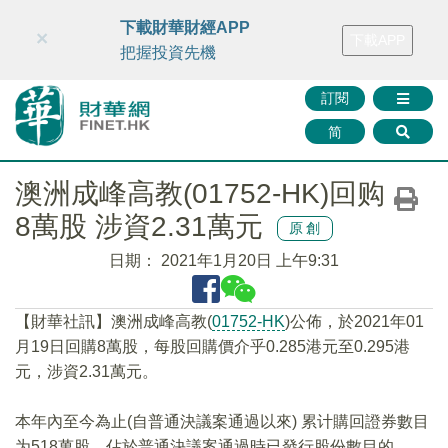
財華智庫網
FINTV
FINMETA
財華證券
媒體矩陣
下載財華財經APP
×
下載APP
智庫沙龍
聯絡我們
把握投資先機
訂閱
简
澳洲成峰高教(01752-HK)回购
8萬股 涉資2.31萬元
原創
日期：
2021年1月20日 上午9:31
【財華社訊】澳洲成峰高教(
01752-HK
)公佈，於2021年01
月19日回購8萬股，每股回購價介乎0.285港元至0.295港
元，涉資2.31萬元。
本年內至今為止(自普通決議案通過以來) 累计購回證券數目
为518萬股，佔於普通決議案通過時已發行股份數目的