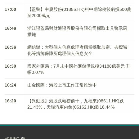
17:00
【盈警】中慶股份(01855.HK)料中期除稅後虧損500萬
至2000萬元
16:46
浙江證監局對財通證券股份有限公司採取出具警示函
措施
16:36
網信辦：大型個人信息處理者應當採取加密、去標識
化等措施保障所處理個人信息安全
16:30
國家外匯局：7月末中國外匯儲備規模34188億美元 升
幅0.07%
16:24
山金國際：港股上市工作正常推進中
16:20
【異動股】港股跌幅榜前十，九福來(08611.HK)跌
21.43%，天瑞汽車内飾(06162.HK)跌18.44%