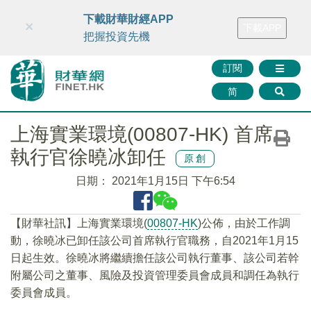
財華智庫網
FINTV
FINMETA
財華證券
媒體矩陣
下載財華財經APP
×
下載APP
智庫沙龍
聯絡我們
把握投資先機
訂閱
简
上海實業環境(00807-HK) 首席
執行官徐曉冰卸任
原創
日期：
2021年1月15日 下午6:54
【財華社訊】上海實業環境(
00807-HK
)公佈，由於工作調
動，徐曉冰已卸任該公司首席執行官職務，自2021年1月15
日起生效。徐曉冰將繼續擔任該公司執行董事、該公司若幹
附屬公司之董事、風險及投資管理委員會成員和調任為執行
委員會成員。