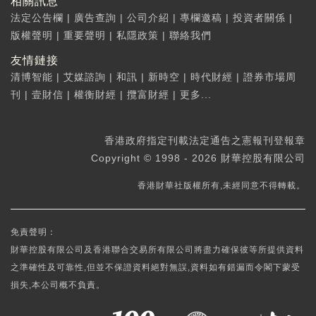
相關訊息
法定公告欄
|
廣告查詢
|
公司介紹
|
專欄邀稿
|
投資者關係
|
版權聲明
|
重要聲明
|
私隱政策
|
聯絡我們
友情鏈接
清博智能
|
艾媒諮詢
|
和訊
|
新時空
|
時代財經
|
證券市場周
刊
|
壹財信
|
權衡財經
|
攬富財經
|
更多...
香港政府指定刊載法定通告之憲報刊登報章
Copyright © 1998 - 2026 財華控股有限公司
香港財華社版權所有,未經同意不得轉載。
免責聲明：
財華控股有限公司及香港聯合交易所有限公司將盡力確保彼等所提供資料
之準確性及可靠性,但並不保證資料絕對無誤,資料如有錯漏而令閣下蒙受
損失,本公司概不負責。