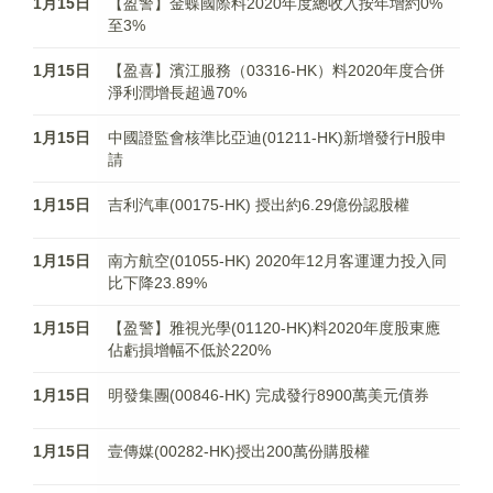
1月15日
【盈警】金蝶國際料2020年度總收入按年增約0%
至3%
1月15日
【盈喜】濱江服務（03316-HK）料2020年度合併
淨利潤增長超過70%
1月15日
中國證監會核準比亞迪(01211-HK)新增發行H股申
請
1月15日
吉利汽車(00175-HK) 授出約6.29億份認股權
1月15日
南方航空(01055-HK) 2020年12月客運運力投入同
比下降23.89%
1月15日
【盈警】雅視光學(01120-HK)料2020年度股東應
佔虧損增幅不低於220%
1月15日
明發集團(00846-HK) 完成發行8900萬美元債券
1月15日
壹傳媒(00282-HK)授出200萬份購股權