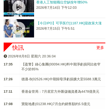
香港人工智能職位空缺按年增50%
2026年7月14日 下午12:03
【今日IPO】可孚医疗[1187.HK]迎政策大涨
2026年7月15日 下午5:51
快訊
更多
2026年8月8日 星期六 20:36:04
17:35
【盈警】綠心集團(00094.HK)料中期淨虧損同比收窄
不少於85%
17:26
德適-B(02526.HK)中期歸母淨虧損擴大至5588.3萬元
17:11
香港金管局：7月底官方外匯儲備資產為4478億美元
17:08
寶龍地產(01238.HK)7月合約銷售額約5.5億元