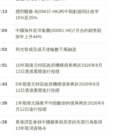
7:13
禮邦醫藥-B(09637.HK)料中期虧損同比收窄
15%至25%
7:04
中國海外宏洋集團(00081.HK)7月合約銷售額
按年上升44%
6:53
和光智成完成天使輪數千萬融資
6:51
10年期港元特區政府機構債券將於2026年8月
12日透過重開進行投標
6:43
5年期港元特區政府機構債券將於2026年8月
12日透過重開進行投標
6:39
1年期港元隔夜平均指數掛鉤債券將於2026年8
月12日進行投標
6:28
香港證監會就中國糖果前高管的失當行為取得
13年取消資格令