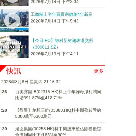
2026年7月14日 下午3:34
工商舖上半年買賣宗數創4年新高
2026年7月14日 下午5:43
【今日IPO】铂科新材递表港交所
（300811.SZ）
2026年7月13日 下午4:11
快訊
更多
2026年8月6日 星期四 21:16:32
7:36
百奧賽圖-B(02315.HK)料上半年歸母淨利潤同
比增391.87%至412.71%
7:28
【盈警】創想三維(03388.HK)料中期盈转亏約
5300萬至6300萬元
7:20
湯臣集團(00258.HK)料中期股東應佔除稅後綜
合溢利同比下跌85%至90%