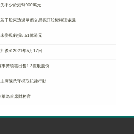
值損失不少於港幣900萬元
芯紹興若干股東透過單獨交易簽訂股權轉讓協議
度未變現虧損5.51億港元
請押後至2021年5月17日
行董事黃曉雲出售1.3億股股份
)及其主席陳承守採取紀律行動
任陳友華為首席財務官