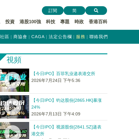
訂閱
简
遞
投資
港股100強
科技
專題
時政
香港百科
社區
商協會
CAGA
法定公告欄
服務
聯絡我們
視頻
【今日IPO】百菲乳业递表港交所
2026年7月24日 下午5:36
【今日IPO】钧达股份[2865.HK]暴涨
24%
2026年7月13日 下午4:09
【今日IPO】视源股份[2841.SZ]递表
港交所