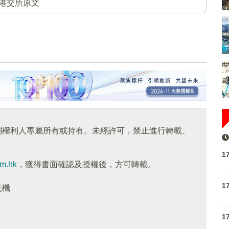
港交所原文
關權利人專屬所有或持有。未經許可，禁止進行轉載、
1
om.hk
，獲得書面確認及授權後，方可轉載。
1
先機
1