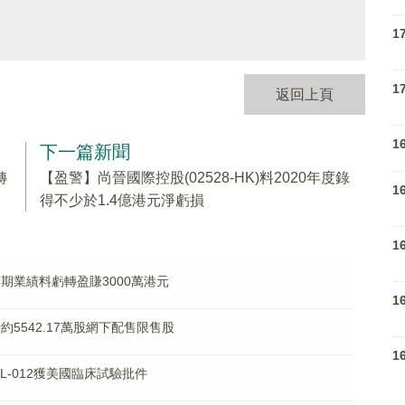
1
1
返回上頁
1
下一篇新聞
轉
【盈警】尚晉國際控股(02528-HK)料2020年度錄
1
得不少於1.4億港元淨虧損
1
)中期業績料虧轉盈賺3000萬港元
1
行約5542.17萬股網下配售限售股
1
NBL-012獲美國臨床試驗批件