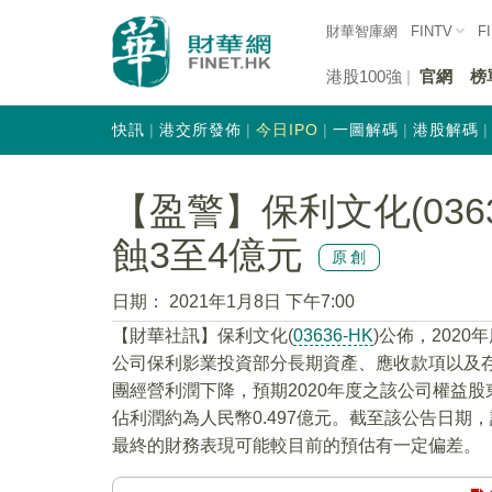
財華智庫網
FINTV
F
港股100強
官網
榜
快訊
港交所發佈
今日IPO
一圖解碼
港股解碼
【盈警】保利文化(036
蝕3至4億元
原創
日期：
2021年1月8日 下午7:00
【財華社訊】保利文化(
03636-HK
)公佈，202
公司保利影業投資部分長期資產、應收款項以及
團經營利潤下降，預期2020年度之該公司權益股
佔利潤約為人民幣0.497億元。截至該公告日期
最終的財務表現可能較目前的預估有一定偏差。