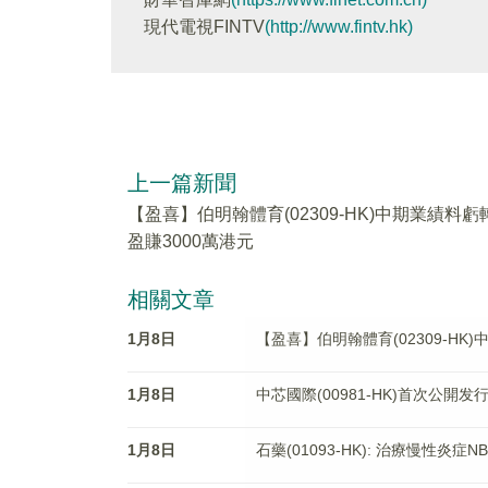
現代電視FINTV
(http://www.fintv.hk)
上一篇新聞
【盈喜】伯明翰體育(02309-HK)中期業績料虧
盈賺3000萬港元
相關文章
1月8日
【盈喜】伯明翰體育(02309-HK
1月8日
中芯國際(00981-HK)首次公開发
1月8日
石藥(01093-HK): 治療慢性炎症