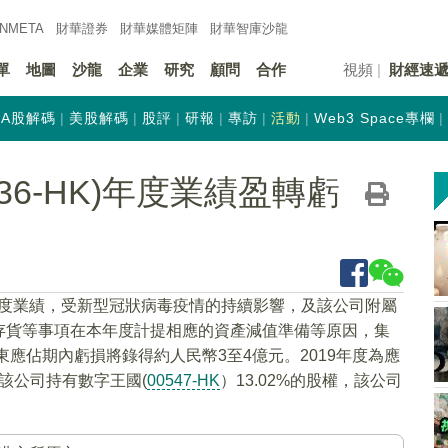
INMETA
財華證券
財華
媒體矩陣
財華
智庫沙龍
單
地圖
沙龍
企業
研究
顧問
合作
視頻
財經速
A股解碼
美股解碼
股評
研報
專訪
活動
Web3 Space專欄
36-HK)年度業績盈轉虧
0年度業績，受新型冠狀病毒疫情的持續影響，及該公司附屬
存貨等事項在本年度計提相應的資產減值準備等原因，集
東應佔期內虧損將錄得約人民幣3至4億元。2019年度為應
，該公司持有數字王國(
00547-HK
）13.02%的股權，該公司