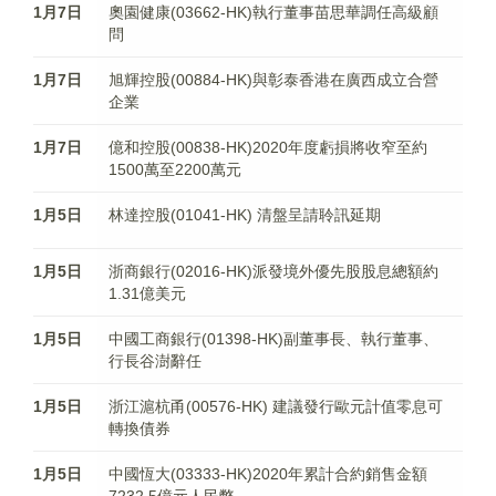
1月7日
奧園健康(03662-HK)執行董事苗思華調任高級顧
問
1月7日
旭輝控股(00884-HK)與彰泰香港在廣西成立合營
企業
1月7日
億和控股(00838-HK)2020年度虧損將收窄至約
1500萬至2200萬元
1月5日
林達控股(01041-HK) 清盤呈請聆訊延期
1月5日
浙商銀行(02016-HK)派發境外優先股股息總額約
1.31億美元
1月5日
中國工商銀行(01398-HK)副董事長、執行董事、
行長谷澍辭任
1月5日
浙江滬杭甬(00576-HK) 建議發行歐元計值零息可
轉換債券
1月5日
中國恆大(03333-HK)2020年累計合約銷售金額