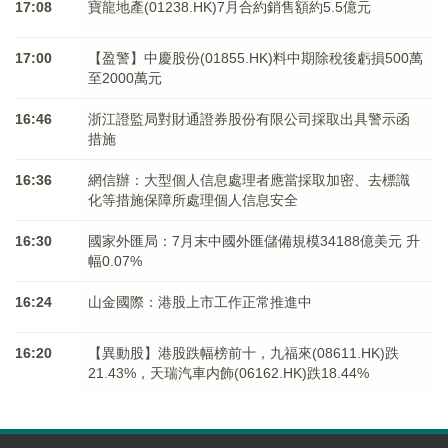
17:08
寶龍地產(01238.HK)7月合約銷售額約5.5億元
17:00
【盈警】中慶股份(01855.HK)料中期除稅後虧損500萬
至2000萬元
16:46
浙江證監局對財通證券股份有限公司採取出具警示函
措施
16:36
網信辦：大型個人信息處理者應當採取加密、去標識
化等措施保障所處理個人信息安全
16:30
國家外匯局：7月末中國外匯儲備規模34188億美元 升
幅0.07%
16:24
山金國際：港股上市工作正常推進中
16:20
【異動股】港股跌幅榜前十，九福來(08611.HK)跌
21.43%，天瑞汽車内飾(06162.HK)跌18.44%