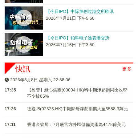
【今日IPO】中际旭创过港交所聆讯
2026年7月21日 下午5:50
【今日IPO】铂科电子递表港交所
2026年7月16日 下午3:50
快訊
更多
2026年8月8日 星期六 22:38:06
17:35
【盈警】綠心集團(00094.HK)料中期淨虧損同比收窄
不少於85%
17:26
德適-B(02526.HK)中期歸母淨虧損擴大至5588.3萬元
17:11
香港金管局：7月底官方外匯儲備資產為4478億美元