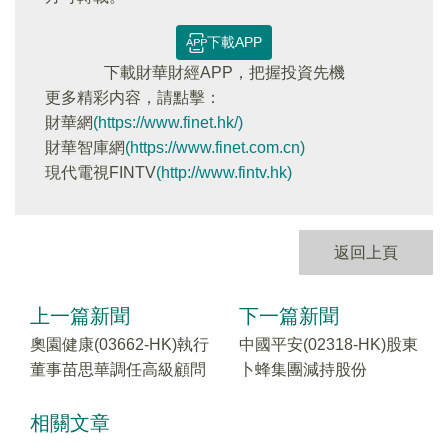
下載APP
下載財華財經APP，把握投資先機
更多精彩内容，請點擊：
財華網
(https://www.finet.hk/)
財華智庫網
(https://www.finet.com.cn)
現代電視FINTV
(http://www.fintv.hk)
返回上頁
上一篇新聞
下一篇新聞
奧園健康(03662-HK)執行
中國平安(02318-HK)股東
董事苗思華調任高級顧問
卜蜂集團減持股份
相關文章