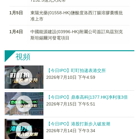
7232.5億元人民幣
1月5日
東陽光藥(01558-HK)鹽酸度洛西汀腸溶膠囊獲批
准上市
1月4日
中國能源建設(03996-HK)附屬公司簽訂烏茲別克
斯坦錫爾河發電項目
視頻
【今日IPO】盯盯拍递表港交所
2026年7月10日 下午4:59
【今日IPO】鼎泰高科[1377.HK]净利涨3倍
2026年7月15日 下午5:51
【今日IPO】港股打新步入破发潮
2026年7月14日 下午3:34