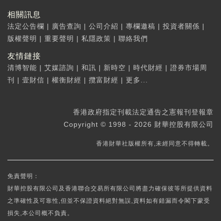
相關訊息
法定公告欄
|
廣告查詢
|
公司介紹
|
專欄邀稿
|
投資者關係
|
版權聲明
|
重要聲明
|
私隱政策
|
聯絡我們
友情鏈接
清博智能
|
艾媒諮詢
|
和訊
|
新時空
|
時代財經
|
證券市場周
刊
|
壹財信
|
權衡財經
|
攬富財經
|
更多...
香港政府指定刊載法定通告之憲報刊登報章
Copyright © 1998 - 2026 財華控股有限公司
香港財華社版權所有,未經同意不得轉載。
免責聲明：
財華控股有限公司及香港聯合交易所有限公司將盡力確保彼等所提供資料
之準確性及可靠性,但並不保證資料絕對無誤,資料如有錯漏而令閣下蒙受
損失,本公司概不負責。