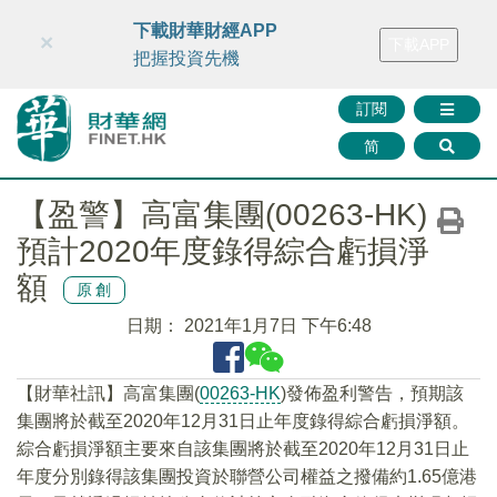
財華智庫網
FINTV
FINMETA
財華證券
媒體矩陣
下載財華財經APP
×
下載APP
智庫沙龍
聯絡我們
把握投資先機
訂閱
简
【盈警】高富集團(00263-HK)
預計2020年度錄得綜合虧損淨
額
原創
日期：
2021年1月7日 下午6:48
【財華社訊】高富集團(
00263-HK
)發佈盈利警告，預期該
集團將於截至2020年12月31日止年度錄得綜合虧損淨額。
綜合虧損淨額主要來自該集團將於截至2020年12月31日止
年度分別錄得該集團投資於聯營公司權益之撥備約1.65億港