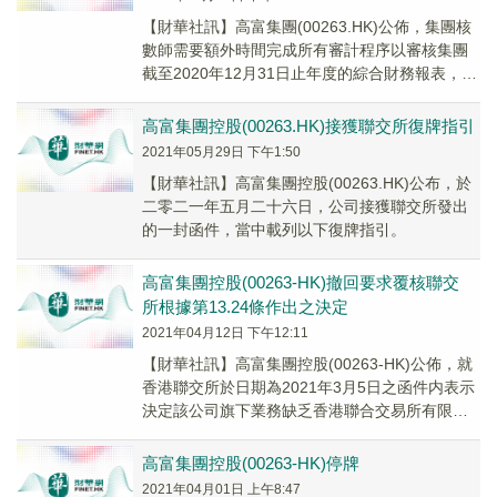
【財華社訊】高富集團(00263.HK)公佈，集團核
數師需要額外時間完成所有審計程序以審核集團
截至2020年12月31日止年度的綜合財務報表，主
要涉及於聯營公司之權益。由於延遲刊...
高富集團控股(00263.HK)接獲聯交所復牌指引
2021年05月29日 下午1:50
【財華社訊】高富集團控股(00263.HK)公布，於
二零二一年五月二十六日，公司接獲聯交所發出
的一封函件，當中載列以下復牌指引。
高富集團控股(00263-HK)撤回要求覆核聯交
所根據第13.24條作出之決定
2021年04月12日 下午12:11
【財華社訊】高富集團控股(00263-HK)公佈，就
香港聯交所於日期為2021年3月5日之函件内表示
決定該公司旗下業務缺乏香港聯合交易所有限公
司證券上市規則第13.24條所要求之...
高富集團控股(00263-HK)停牌
2021年04月01日 上午8:47