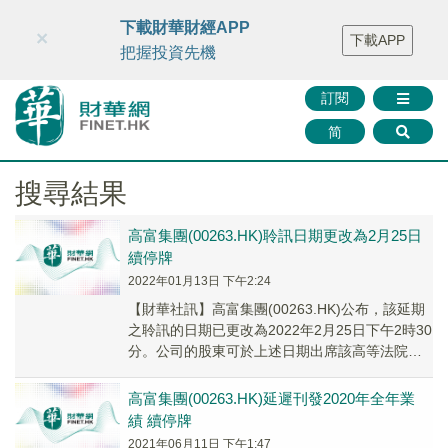
財華智庫網
FINTV
FINMETA
財華證券
媒體矩陣
下載財華財經APP
×
下載APP
智庫沙龍
聯絡我們
把握投資先機
訂閱
简
搜尋結果
高富集團(00263.HK)聆訊日期更改為2月25日
續停牌
2022年01月13日 下午2:24
【財華社訊】高富集團(00263.HK)公布，該延期
之聆訊的日期已更改為2022年2月25日下午2時30
分。公司的股東可於上述日期出席該高等法院原
訟法庭之延期聆訊。公司將在該延期...
高富集團(00263.HK)延遲刊發2020年全年業
績 續停牌
2021年06月11日 下午1:47