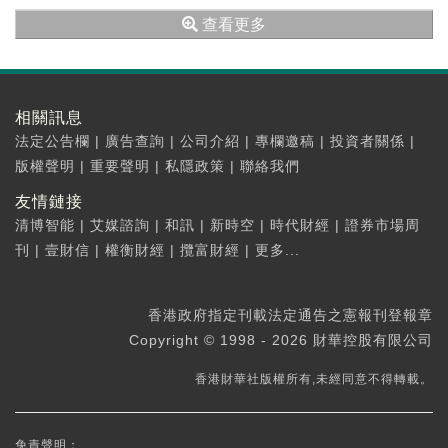
FinetAI）
查看更多
相關訊息
法定公告欄
|
廣告查詢
|
公司介紹
|
專欄邀稿
|
投資者關係
|
版權聲明
|
重要聲明
|
私隱政策
|
聯絡我們
友情鏈接
清博智能
|
艾媒諮詢
|
和訊
|
新時空
|
時代財經
|
證券市場周
刊
|
壹財信
|
權衡財經
|
攬富財經
|
更多...
香港政府指定刊載法定通告之憲報刊登報章
Copyright © 1998 - 2026 財華控股有限公司
香港財華社版權所有,未經同意不得轉載。
免責聲明：