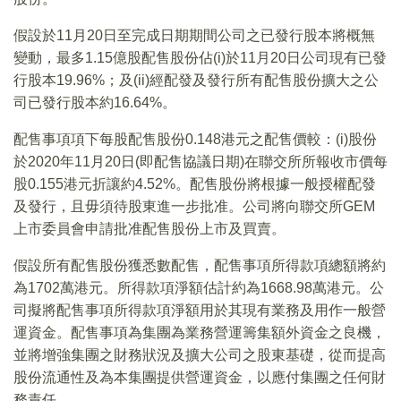
假設於11月20日至完成日期期間公司之已發行股本將概無
變動，最多1.15億股配售股份佔(i)於11月20日公司現有已發
行股本19.96%；及(ii)經配發及發行所有配售股份擴大之公
司已發行股本約16.64%。
配售事項項下每股配售股份0.148港元之配售價較：(i)股份
於2020年11月20日(即配售協議日期)在聯交所所報收市價每
股0.155港元折讓約4.52%。配售股份將根據一般授權配發
及發行，且毋須待股東進一步批准。公司將向聯交所GEM
上市委員會申請批准配售股份上市及買賣。
假設所有配售股份獲悉數配售，配售事項所得款項總額將約
為1702萬港元。所得款項淨額估計約為1668.98萬港元。公
司擬將配售事項所得款項淨額用於其現有業務及用作一般營
運資金。配售事項為集團為業務營運籌集額外資金之良機，
並將增強集團之財務狀況及擴大公司之股東基礎，從而提高
股份流通性及為本集團提供營運資金，以應付集團之任何財
務責任。