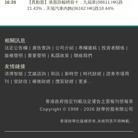
16:20
【異動股】港股跌幅榜前十，九福來(08611.HK)跌
21.43%，天瑞汽車内飾(06162.HK)跌18.44%
相關訊息
法定公告欄
|
廣告查詢
|
公司介紹
|
專欄邀稿
|
投資者關係
|
版權聲明
|
重要聲明
|
私隱政策
|
聯絡我們
友情鏈接
清博智能
|
艾媒諮詢
|
和訊
|
新時空
|
時代財經
|
證券市場周
刊
|
壹財信
|
權衡財經
|
攬富財經
|
更多...
香港政府指定刊載法定通告之憲報刊登報章
Copyright © 1998 - 2026 財華控股有限公司
香港財華社版權所有,未經同意不得轉載。