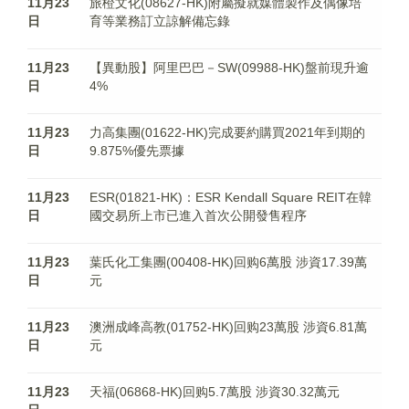
11月23
旅橙文化(08627-HK)附屬擬就媒體製作及偶像培
日
育等業務訂立諒解備忘錄
11月23
【異動股】阿里巴巴－SW(09988-HK)盤前現升逾
日
4%
11月23
力高集團(01622-HK)完成要約購買2021年到期的
日
9.875%優先票據
11月23
ESR(01821-HK)：ESR Kendall Square REIT在韓
日
國交易所上市已進入首次公開發售程序
11月23
葉氏化工集團(00408-HK)回购6萬股 涉資17.39萬
日
元
11月23
澳洲成峰高教(01752-HK)回购23萬股 涉資6.81萬
日
元
11月23
天福(06868-HK)回购5.7萬股 涉資30.32萬元