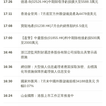
17:26
德適-B(02526.HK)中期歸母淨虧損擴大至5588.3萬元
17:11
香港金管局：7月底官方外匯儲備資產為4478億美元
17:08
寶龍地產(01238.HK)7月合約銷售額約5.5億元
17:00
【盈警】中慶股份(01855.HK)料中期除稅後虧損500萬
至2000萬元
16:46
浙江證監局對財通證券股份有限公司採取出具警示函
措施
16:36
網信辦：大型個人信息處理者應當採取加密、去標識
化等措施保障所處理個人信息安全
16:30
國家外匯局：7月末中國外匯儲備規模34188億美元 升
幅0.07%
16:24
山金國際：港股上市工作正常推進中