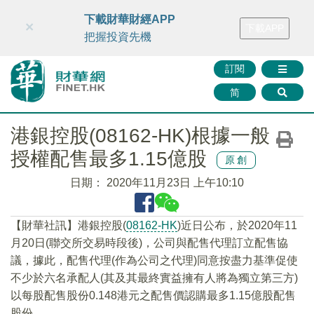
財華智庫網
FINTV
FINMETA
財華證券
媒體矩陣
下載財華財經APP
×
下載APP
智庫沙龍
聯絡我們
把握投資先機
訂閱
简
港銀控股(08162-HK)根據一般
授權配售最多1.15億股
原創
日期：
2020年11月23日 上午10:10
【財華社訊】港銀控股(
08162-HK
)近日公布，於2020年11
月20日(聯交所交易時段後)，公司與配售代理訂立配售協
議，據此，配售代理(作為公司之代理)同意按盡力基準促使
不少於六名承配人(其及其最終實益擁有人將為獨立第三方)
以每股配售股份0.148港元之配售價認購最多1.15億股配售
股份。