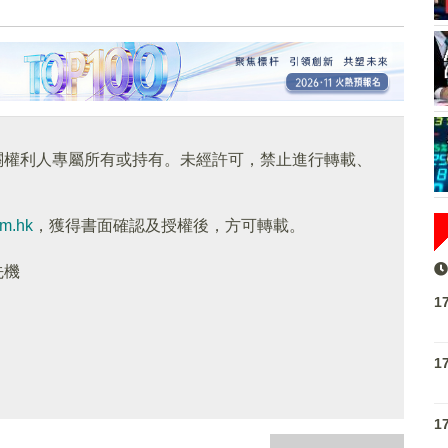
關權利人專屬所有或持有。未經許可，禁止進行轉載、
om.hk
，獲得書面確認及授權後，方可轉載。
先機
1
1
1