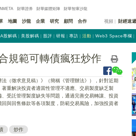
INMETA
財華證券
財華
媒體矩陣
財華
智庫沙龍
單
地圖
沙龍
企業
研究
顧問
合作
視頻
財經速
A股解碼
美股解碼
股評
研報
專訪
活動
Web3 Space專欄
合規範可轉債瘋狂炒作
辦法（徵求意見稿）》（簡稱《管理辦法》），針對近期
，著重解決投資者適當性管理不適應、交易製度缺乏製
備、受託管理製度缺失等問題，通過完善交易轉讓、投資
贖回與回售條款等各項製度，防範交易風險，加強投資者
債
炒作