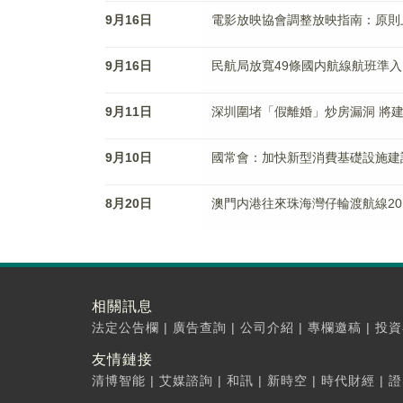
9月16日
電影放映協會調整放映指南：原則
9月16日
民航局放寬49條國内航線航班準入
9月11日
深圳圍堵「假離婚」炒房漏洞 將
9月10日
國常會：加快新型消費基礎設施建
8月20日
澳門内港往來珠海灣仔輪渡航線2
相關訊息
法定公告欄
|
廣告查詢
|
公司介紹
|
專欄邀稿
|
投資
友情鏈接
清博智能
|
艾媒諮詢
|
和訊
|
新時空
|
時代財經
|
證