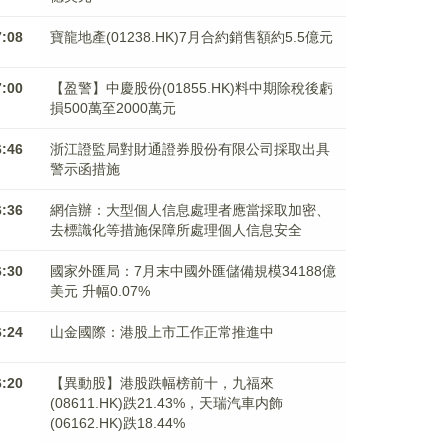
7:08
寶龍地產(01238.HK)7月合約銷售額約5.5億元
7:00
【盈警】中慶股份(01855.HK)料中期除稅後虧
損500萬至2000萬元
6:46
浙江證監局對財通證券股份有限公司採取出具
警示函措施
6:36
網信辦：大型個人信息處理者應當採取加密、
去標識化等措施保障所處理個人信息安全
6:30
國家外匯局：7月末中國外匯儲備規模34188億
美元 升幅0.07%
6:24
山金國際：港股上市工作正常推進中
6:20
【異動股】港股跌幅榜前十，九福來
(08611.HK)跌21.43%，天瑞汽車内飾
(06162.HK)跌18.44%