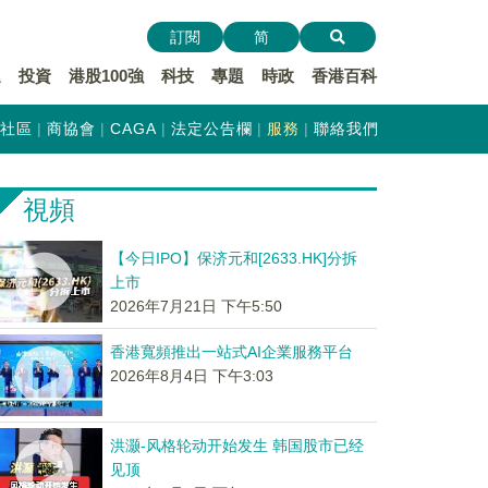
訂閱
简
遞
投資
港股100強
科技
專題
時政
香港百科
社區
商協會
CAGA
法定公告欄
服務
聯絡我們
視頻
【今日IPO】保济元和[2633.HK]分拆
上市
2026年7月21日 下午5:50
香港寬頻推出一站式AI企業服務平台
2026年8月4日 下午3:03
洪灏-风格轮动开始发生 韩国股市已经
见顶