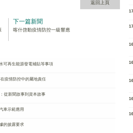
返回上頁
1
下一篇新聞
1
源
喀什啓動疫情防控一級響應
1
1
水可再生能源發電補貼等事項
方在疫情防控中的屬地責任
1
關：從新聞故事到資本故事
1
汽車示範應用
1
據的披露要求