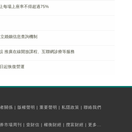
上每場上座率不得超過75%
建立婚姻信息查詢機制
設 推廣在線開放課程、互聯網診療等服務
0日起恢復營運
者關係
|
版權聲明
|
重要聲明
|
私隱政策
|
聯絡我們
券市場周刊
|
壹財信
|
權衡財經
|
攬富財經
|
更多...