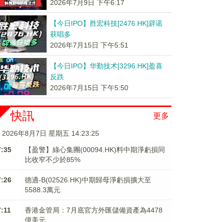
2026年7月9日 下午6:17
【今日IPO】胜宏科技[2476.HK]辟谣
获唱多
2026年7月15日 下午5:51
【今日IPO】华勤技术[3296.HK]盈喜
反跌
2026年7月15日 下午5:50
快訊
更多
2026年8月7日 星期五 14:23:25
7:35
【盈警】綠心集團(00094.HK)料中期淨虧損同
比收窄不少於85%
7:26
德適-B(02526.HK)中期歸母淨虧損擴大至
5588.3萬元
7:11
香港金管局：7月底官方外匯儲備資產為4478
億美元