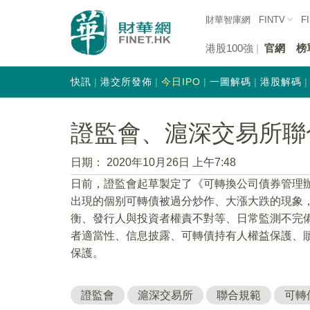
財華智庫網
FINTV
F
港股100強
官網
榜
快訊
港交所發佈
今日IPO
一圖解碼
港股解碼
證監會、滬深交易所聯
日期：
2020年10月26日 上午7:48
日前，證監會起草製定了《可轉換公司債券管理
出現的個别可轉債被過分炒作、大漲大跌的現象
衡、發行人與投資者權責不對等、日常監測不完
者適當性、信息披露、可轉債持有人權益保護、
保護。
證監會
滬深交易所
聯合規範
可轉