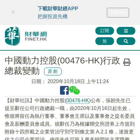
財華智庫網
FINTV
FINMETA
財華證券
媒體矩陣
下載財華財經APP
×
下載APP
智庫沙龍
聯絡我們
把握投資先機
訂閱
简
中國動力控股(00476-HK)行政
總裁變動
原創
日期：
2020年10月18日 上午11:24
【財華社訊】中國動力控股(
00476-HK
)公布，張韌先生已
提呈辭任公司行政總裁一職，由2020年10月16日起生效，
惟彼將留任為執行董事、董事會主席以及董事會之提名委員
會及薪酬委員會成員。彼辭任乃為根據聯交所證券上市規則
附錄十四所載之企業管治守則守則條文第 A.2.1 條，達致更
佳之公司企業管治，使張先生可投入更多時間於主席職務，