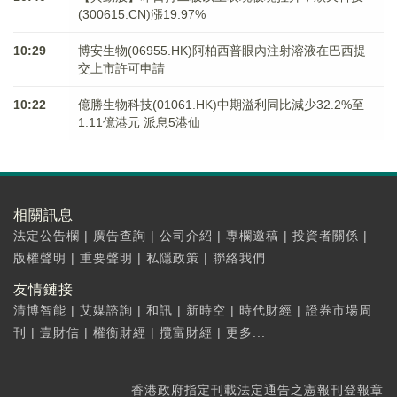
(300615.CN)漲19.97%
10:29
博安生物(06955.HK)阿柏西普眼內注射溶液在巴西提
交上市許可申請
10:22
億勝生物科技(01061.HK)中期溢利同比減少32.2%至
1.11億港元 派息5港仙
相關訊息
法定公告欄
|
廣告查詢
|
公司介紹
|
專欄邀稿
|
投資者關係
|
版權聲明
|
重要聲明
|
私隱政策
|
聯絡我們
友情鏈接
清博智能
|
艾媒諮詢
|
和訊
|
新時空
|
時代財經
|
證券市場周
刊
|
壹財信
|
權衡財經
|
攬富財經
|
更多...
香港政府指定刊載法定通告之憲報刊登報章