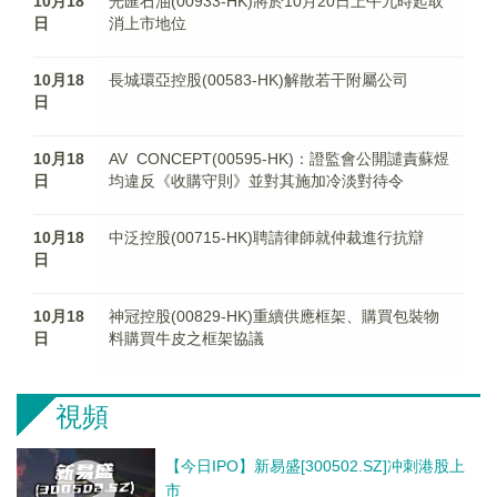
10月18
光匯石油(00933-HK)將於10月20日上午九時起取
日
消上市地位
10月18
長城環亞控股(00583-HK)解散若干附屬公司
日
10月18
AV CONCEPT(00595-HK)：證監會公開譴責蘇煜
日
均違反《收購守則》並對其施加冷淡對待令
10月18
中泛控股(00715-HK)聘請律師就仲裁進行抗辯
日
10月18
神冠控股(00829-HK)重續供應框架、購買包裝物
日
料購買牛皮之框架協議
視頻
【今日IPO】新易盛[300502.SZ]冲刺港股上
市