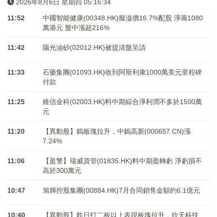
2026年8月6日 星期四 05:16:35
11:52
中國智能健康(00348.HK)擬溢價16.7%配股 淨籌1080
萬港元 ​​​​​​​盤中漲超216%
11:42
陽光油砂(02012.HK)被提清盤呈請
11:33
石藥集團(01093.HK)收到阿斯利康1000萬美元里程碑
付款
11:25
維信金科(02003.HK)料中期綜合淨利潤不多於1500萬
元
11:20
【異動股】鎢板塊拉升，中鎢高新(000657.CN)漲
7.24%
11:06
【盈警】瑞威資管(01835.HK)料中期盈轉虧 淨虧損不
高於300萬元
10:47
旭輝控股集團(00884.HK)7月合同銷售金額約6.1億元
10:40
【異動股】昨日打二板以上表現板塊拉升，欣天科技