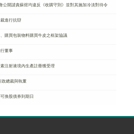
K)：證監會公開譴責蘇煜均違反《收購守則》並對其施加冷淡對待令
就仲裁進行抗辯
應框架、購買包裝物料購買牛皮之框架協議
執行董事
精胰島素注射液境內生產註冊獲受理
任行政總裁與執董
延長可換股債券到期日