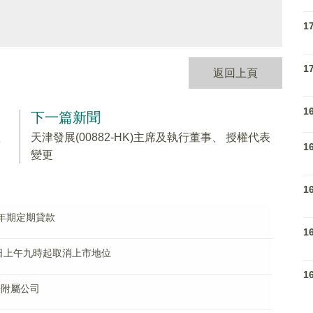
1
1
返回上頁
1
下一篇新聞
款
天津發展(00882-HK)主席及執行董事、 授權代表
1
變更
1
億三年期定期貸款
1
月20日上午九時起取消上市地位
1
若干附屬公司