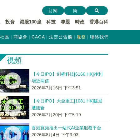
訂閱
简
遞
投資
港股100強
科技
專題
時政
香港百科
社區
商協會
CAGA
法定公告欄
服務
聯絡我們
視頻
【今日IPO】剑桥科技[6166.HK]净利
增近两倍
2026年7月16日 下午3:51
【今日IPO】大金重工[1081.HK]破发
遭腰斩
2026年7月20日 下午5:19
香港寬頻推出一站式AI企業服務平台
2026年8月4日 下午3:03