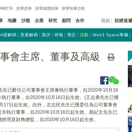
INMETA
財華證券
財華
媒體矩陣
財華
智庫沙龍
單
地圖
沙龍
企業
研究
顧問
合作
視頻
財經速
A股解碼
美股解碼
股評
研報
專訪
活動
Web3 Space專欄
K)董事會主席、董事及高級
先生已辭任公司董事會主席兼執行董事，自2020年10月16
行董事，自2020年10月16日起生效。(王志勇先生已獲
0月17日起生效。此外，左志民先生已獲委任為公司董事會
執行董事，自2020年10月16日起生效。惠紀文先生已
理及財務總監，自2020年10月16日起生效。