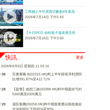
工商舖上半年買賣宗數創4年新高
2026年7月14日 下午5:43
【今日IPO】铂科电子递表港交所
2026年7月16日 下午3:50
快訊
更多
2026年8月6日 星期四 11:03:16
7:36
百奧賽圖-B(02315.HK)料上半年歸母淨利潤同
比增391.87%至412.71%
7:28
【盈警】創想三維(03388.HK)料中期盈转亏約
5300萬至6300萬元
7:20
湯臣集團(00258.HK)料中期股東應佔除稅後綜
合溢利同比下跌85%至90%