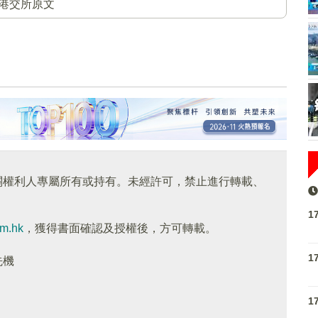
港交所原文
關權利人專屬所有或持有。未經許可，禁止進行轉載、
1
om.hk
，獲得書面確認及授權後，方可轉載。
1
先機
1