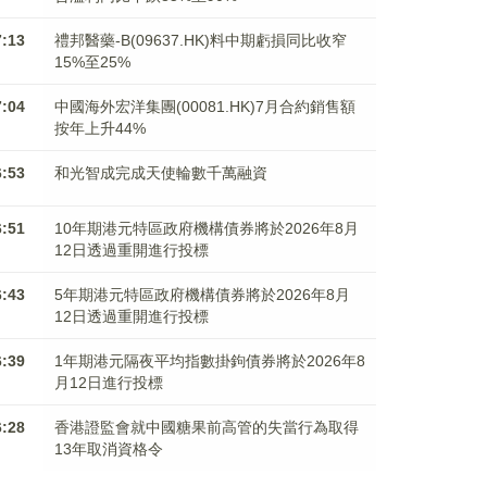
7:13
禮邦醫藥-B(09637.HK)料中期虧損同比收窄
15%至25%
7:04
中國海外宏洋集團(00081.HK)7月合約銷售額
按年上升44%
6:53
和光智成完成天使輪數千萬融資
6:51
10年期港元特區政府機構債券將於2026年8月
12日透過重開進行投標
6:43
5年期港元特區政府機構債券將於2026年8月
12日透過重開進行投標
6:39
1年期港元隔夜平均指數掛鉤債券將於2026年8
月12日進行投標
6:28
香港證監會就中國糖果前高管的失當行為取得
13年取消資格令