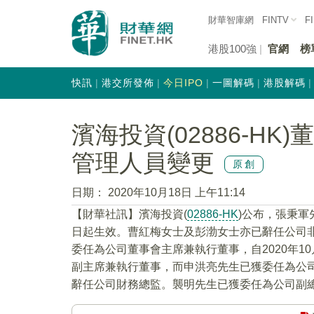
財華智庫網
FINTV
F
港股100強
官網
榜
快訊
港交所發佈
今日IPO
一圖解碼
港股解碼
濱海投資(02886-H
管理人員變更
原創
日期：
2020年10月18日 上午11:14
【財華社訊】濱海投資(
02886-HK
)公布，張秉軍
日起生效。曹紅梅女士及彭渤女士亦已辭任公司非執
委任為公司董事會主席兼執行董事，自2020年1
副主席兼執行董事，而申洪亮先生已獲委任為公司非
辭任公司財務總監。襲明先生已獲委任為公司副總經