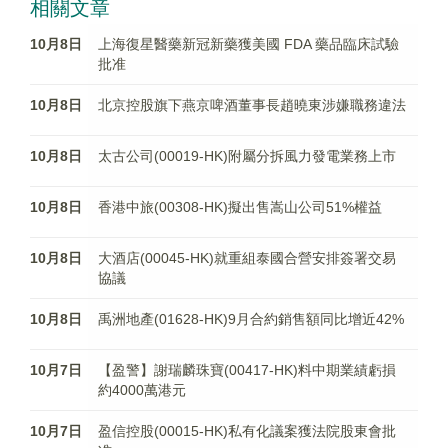
相關文章
10月8日
上海復星醫藥新冠新藥獲美國 FDA 藥品臨床試驗
批准
10月8日
北京控股旗下燕京啤酒董事長趙曉東涉嫌職務違法
10月8日
太古公司(00019-HK)附屬分拆風力發電業務上市
10月8日
香港中旅(00308-HK)擬出售嵩山公司51%權益
10月8日
大酒店(00045-HK)就重組泰國合營安排簽署交易
協議
10月8日
禹洲地產(01628-HK)9月合約銷售額同比增近42%
10月7日
【盈警】謝瑞麟珠寶(00417-HK)料中期業績虧損
約4000萬港元
10月7日
盈信控股(00015-HK)私有化議案獲法院股東會批