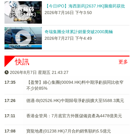
【今日IPO】海西新药[2637.HK]脑瘤药获批
2026年7月16日 下午3:50
奇瑞集團全球累計銷量突破2000萬輛
2026年7月27日 下午4:49
快訊
更多
2026年8月7日 星期五 21:43:27
17:35
【盈警】綠心集團(00094.HK)料中期淨虧損同比收窄
不少於85%
17:26
德適-B(02526.HK)中期歸母淨虧損擴大至5588.3萬元
17:11
香港金管局：7月底官方外匯儲備資產為4478億美元
17:08
寶龍地產(01238.HK)7月合約銷售額約5.5億元