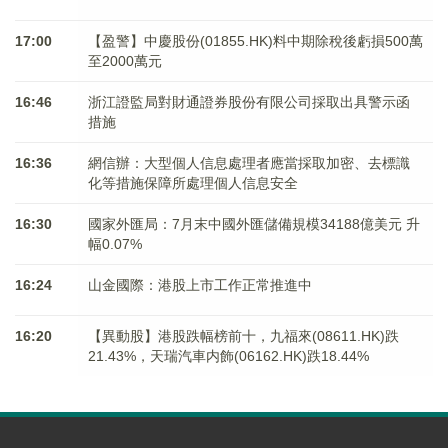
17:00
【盈警】中慶股份(01855.HK)料中期除稅後虧損500萬
至2000萬元
16:46
浙江證監局對財通證券股份有限公司採取出具警示函
措施
16:36
網信辦：大型個人信息處理者應當採取加密、去標識
化等措施保障所處理個人信息安全
16:30
國家外匯局：7月末中國外匯儲備規模34188億美元 升
幅0.07%
16:24
山金國際：港股上市工作正常推進中
16:20
【異動股】港股跌幅榜前十，九福來(08611.HK)跌
21.43%，天瑞汽車内飾(06162.HK)跌18.44%