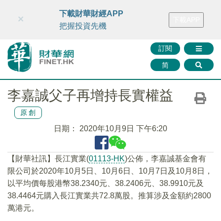
財華智庫網
FINTV
FINMETA
財華證券
媒體矩陣
下載財華財經APP
×
下載APP
智庫沙龍
聯絡我們
把握投資先機
訂閱
简
李嘉誠父子再增持長實權益
原創
日期：
2020年10月9日 下午6:20
【財華社訊】長江實業(
01113-HK
)公佈，李嘉誠基金會有
限公司於2020年10月5日、10月6日、10月7日及10月8日，
以平均價每股港幣38.2340元、38.2406元、38.9910元及
38.4464元購入長江實業共72.8萬股。推算涉及金額約2800
萬港元。