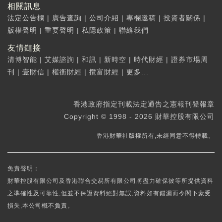
相關訊息
法定公告欄
|
廣告查詢
|
公司介紹
|
專欄邀稿
|
投資者關係
|
版權聲明
|
重要聲明
|
私隱政策
|
聯絡我們
友情鏈接
清博智能
|
艾媒諮詢
|
和訊
|
新時空
|
時代財經
|
證券市場周
刊
|
壹財信
|
權衡財經
|
攬富財經
|
更多...
香港政府指定刊載法定通告之憲報刊登報章
Copyright © 1998 - 2026 財華控股有限公司
香港財華社版權所有,未經同意不得轉載。
免責聲明：
財華控股有限公司及香港聯合交易所有限公司將盡力確保彼等所提供資料
之準確性及可靠性,但並不保證資料絕對無誤,資料如有錯漏而令閣下蒙受
損失,本公司概不負責。