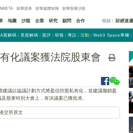
INMETA
財華證券
財華
媒體矩陣
財華
智庫沙龍
單
地圖
沙龍
企業
研究
顧問
合作
視頻
財經速
A股解碼
美股解碼
股評
研報
專訪
活動
Web3 Space專欄
K)私有化議案獲法院股東會
國際建議以協議計劃方式將盈信控股私有化，並建議撤銷盈
會議及股東特別大會上，有決議案已獲批准。
港交所原文