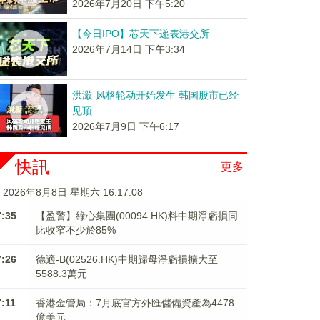
2026年7月20日 下午5:20
【今日IPO】芯天下递表港交所
2026年7月14日 下午3:34
洪灏-风格轮动开始发生 韩国股市已经
见顶
2026年7月9日 下午6:17
快訊
更多
2026年8月8日 星期六 16:17:09
7:35
【盈警】綠心集團(00094.HK)料中期淨虧損同
比收窄不少於85%
7:26
德適-B(02526.HK)中期歸母淨虧損擴大至
5588.3萬元
7:11
香港金管局：7月底官方外匯儲備資產為4478
億美元