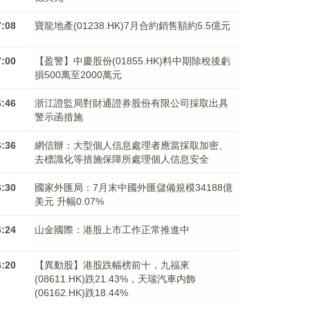
7:08
寶龍地產(01238.HK)7月合約銷售額約5.5億元
7:00
【盈警】中慶股份(01855.HK)料中期除稅後虧
損500萬至2000萬元
6:46
浙江證監局對財通證券股份有限公司採取出具
警示函措施
6:36
網信辦：大型個人信息處理者應當採取加密、
去標識化等措施保障所處理個人信息安全
6:30
國家外匯局：7月末中國外匯儲備規模34188億
美元 升幅0.07%
6:24
山金國際：港股上市工作正常推進中
6:20
【異動股】港股跌幅榜前十，九福來
(08611.HK)跌21.43%，天瑞汽車内飾
(06162.HK)跌18.44%