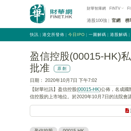
財華智庫網
FINTV
F
港股100強
官網
榜
快訊
港交所發佈
今日IPO
一圖解碼
港股解碼
盈信控股(00015-H
批准
原創
日期：
2020年10月7日 下午7:02
【財華社訊】盈信控股(
00015-HK
)公佈，名成
信控股的上市地位。於2020年10月7日的法院
盈信控股
00015-HK