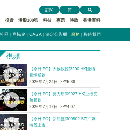
訂閱
简
遞
投資
港股100強
科技
專題
時政
香港百科
社區
商協會
CAGA
法定公告欄
服務
聯絡我們
視頻
【今日IPO】大族数控[3200.HK]业绩
暴增反跌
2026年7月24日 下午5:36
【今日IPO】赛力斯[09927.HK]业绩变
脸暴跌
2026年7月13日 下午4:07
【今日IPO】新易盛[300502.SZ]冲刺
港股上市