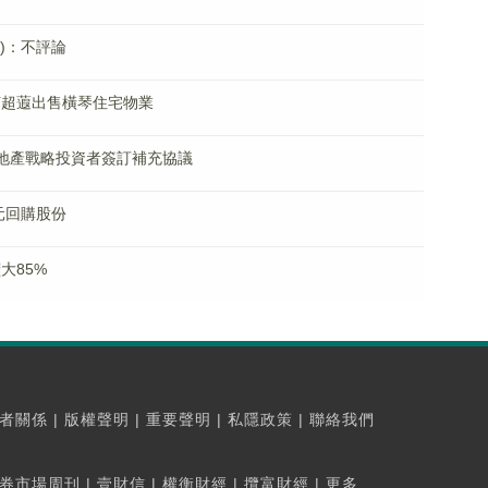
K)：不評論
、何超蕸出售橫琴住宅物業
分恒大地產戰略投資者簽訂補充協議
港元回購股份
大85%
者關係
|
版權聲明
|
重要聲明
|
私隱政策
|
聯絡我們
券市場周刊
|
壹財信
|
權衡財經
|
攬富財經
|
更多...