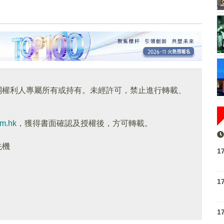
關權利人專屬所有或持有。未經許可，禁止進行轉載、
om.hk
，獲得書面確認及授權後，方可轉載。
先機
1
1
1