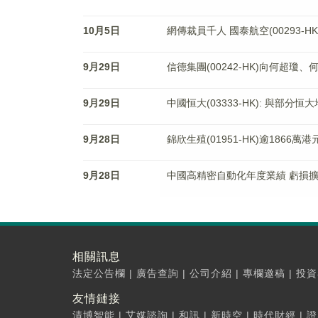
10月5日
網傳裁員千人 國泰航空(00293-H
9月29日
信德集團(00242-HK)向何超瓊
9月29日
中國恒大(03333-HK): 與部
9月28日
錦欣生殖(01951-HK)逾1866萬
9月28日
中國高精密自動化年度業績 虧損擴
相關訊息
法定公告欄
|
廣告查詢
|
公司介紹
|
專欄邀稿
|
投資
友情鏈接
清博智能
|
艾媒諮詢
|
和訊
|
新時空
|
時代財經
|
證