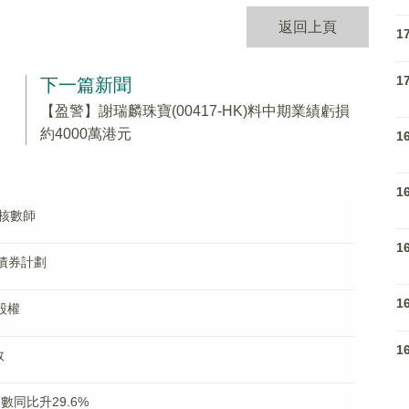
返回上頁
1
1
下一篇新聞
【盈警】謝瑞麟珠寶(00417-HK)料中期業績虧損
約4000萬港元
1
1
更換核數師
1
行債券計劃
1
司股權
1
效
人數同比升29.6%