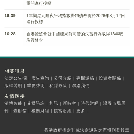
重開進行投標
16:39
1年期港元隔夜平均指數掛鉤債券將於2026年8月12日
進行投標
16:28
香港證監會就中國糖果前高管的失當行為取得13年取
消資格令
相關訊息
法定公告欄
|
廣告查詢
|
公司介紹
|
專欄邀稿
|
投資者關係
|
版權聲明
|
重要聲明
|
私隱政策
|
聯絡我們
友情鏈接
清博智能
|
艾媒諮詢
|
和訊
|
新時空
|
時代財經
|
證券市場周
刊
|
壹財信
|
權衡財經
|
攬富財經
|
更多...
香港政府指定刊載法定通告之憲報刊登報章