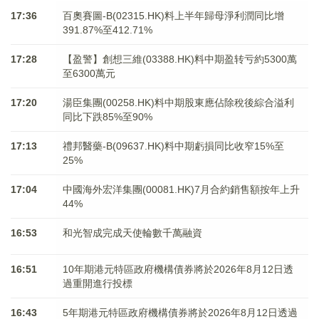
17:36
百奧賽圖-B(02315.HK)料上半年歸母淨利潤同比增
391.87%至412.71%
17:28
【盈警】創想三維(03388.HK)料中期盈转亏約5300萬
至6300萬元
17:20
湯臣集團(00258.HK)料中期股東應佔除稅後綜合溢利
同比下跌85%至90%
17:13
禮邦醫藥-B(09637.HK)料中期虧損同比收窄15%至
25%
17:04
中國海外宏洋集團(00081.HK)7月合約銷售額按年上升
44%
16:53
和光智成完成天使輪數千萬融資
16:51
10年期港元特區政府機構債券將於2026年8月12日透
過重開進行投標
16:43
5年期港元特區政府機構債券將於2026年8月12日透過