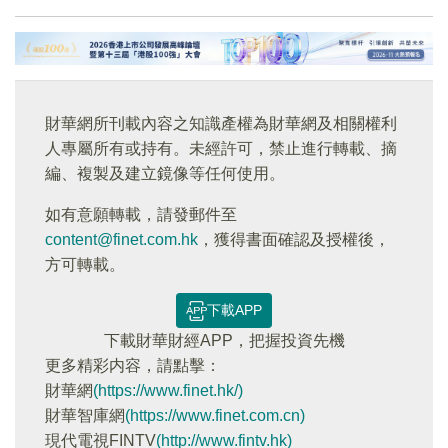
財華網所刊載內容之知識產權為財華網及相關權利
人專屬所有或持有。未經許可，禁止進行轉載、摘
編、複製及建立鏡像等任何使用。
如有意願轉載，請發郵件至
content@finet.com.hk
，獲得書面確認及授權後，
方可轉載。
下載APP
下載財華財經APP，把握投資先機
更多精彩内容，請點擊：
財華網
(https://www.finet.hk/)
財華智庫網
(https://www.finet.com.cn)
現代電視FINTV
(http://www.fintv.hk)