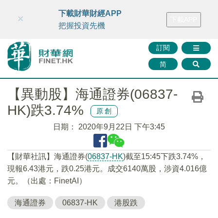
財華智庫網
FINTV
FINMETA
財華證券
媒體矩陣
下載財華財經APP
×
下載APP
智庫沙龍
聯絡我們
把握投資先機
訂閱
简
【異動股】海通證券(06837-
HK)跌3.74%
原創
日期：
2020年9月22日 下午3:45
【財華社訊】海通證券(
06837-HK
)截至15:45下跌3.74%，
現報6.43港元，跌0.25港元。成交6140萬股，涉資4.016億
元。（出處：FinetAI）
海通證券
06837-HK
港股跌