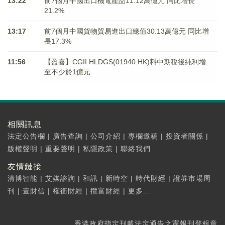
13:22
前7個月中國出口機電產品11.12萬億元 同比增長
21.2%
13:17
前7個月中國貨物貿易進出口總值30.13萬億元 同比增
長17.3%
11:56
【盈喜】CGII HLDGS(01940.HK)料中期稅後純利增
至不少於1億元
相關訊息
法定公告欄
|
廣告查詢
|
公司介紹
|
專欄邀稿
|
投資者關係
|
版權聲明
|
重要聲明
|
私隱政策
|
聯絡我們
友情鏈接
清博智能
|
艾媒諮詢
|
和訊
|
新時空
|
時代財經
|
證券市場周
刊
|
壹財信
|
權衡財經
|
攬富財經
|
更多...
香港政府指定刊載法定通告之憲報刊登報章