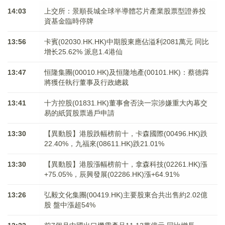
14:03
上交所：景順長城全球半導體芯片產業股票型證券投
資基金臨時停牌
13:56
卡賓(02030.HK.HK)中期股東應佔溢利2081萬元 同比
增长25.62% 派息1.4港仙
13:47
恒隆集團(00010.HK)及恒隆地產(00101.HK)：蔡德粦
將獲任執行董事及行政總裁
13:41
十方控股(01831.HK)董事會否決一宗涉嫌重大內幕交
易的紙質股票過戶申請
13:30
【異動股】港股跌幅榜前十，卡森國際(00496.HK)跌
22.40%，九福來(08611.HK)跌21.01%
13:30
【異動股】港股漲幅榜前十，拿森科技(02261.HK)漲
+75.05%，辰興發展(02286.HK)漲+64.91%
13:26
弘毅文化集團(00419.HK)主要股東合共出售約2.02億
股 盤中漲超54%