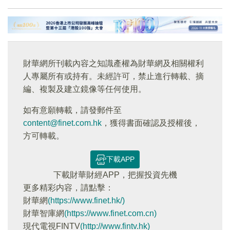
財華網所刊載內容之知識產權為財華網及相關權利
人專屬所有或持有。未經許可，禁止進行轉載、摘
編、複製及建立鏡像等任何使用。
如有意願轉載，請發郵件至
content@finet.com.hk
，獲得書面確認及授權後，
方可轉載。
下載APP
下載財華財經APP，把握投資先機
更多精彩内容，請點擊：
財華網
(https://www.finet.hk/)
財華智庫網
(https://www.finet.com.cn)
現代電視FINTV
(http://www.fintv.hk)