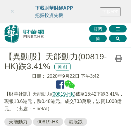
財華智庫網
FINTV
FINMETA
財華證券
媒體矩陣
下載財華財經APP
×
下載APP
智庫沙龍
聯絡我們
把握投資先機
訂閱
简
【異動股】天能動力(00819-
HK)跌3.41%
原創
日期：
2020年9月22日 下午3:42
【財華社訊】天能動力(
00819-HK
)截至15:42下跌3.41%，
現報13.6港元，跌0.48港元。成交733萬股，涉資1.008億
元。（出處：FinetAI）
天能動力
00819-HK
港股跌