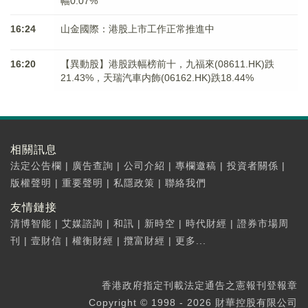
幅0.07%
16:24
山金國際：港股上市工作正常推進中
16:20
【異動股】港股跌幅榜前十，九福來(08611.HK)跌
21.43%，天瑞汽車内飾(06162.HK)跌18.44%
相關訊息
法定公告欄
|
廣告查詢
|
公司介紹
|
專欄邀稿
|
投資者關係
|
版權聲明
|
重要聲明
|
私隱政策
|
聯絡我們
友情鏈接
清博智能
|
艾媒諮詢
|
和訊
|
新時空
|
時代財經
|
證券市場周
刊
|
壹財信
|
權衡財經
|
攬富財經
|
更多...
香港政府指定刊載法定通告之憲報刊登報章
Copyright © 1998 - 2026 財華控股有限公司