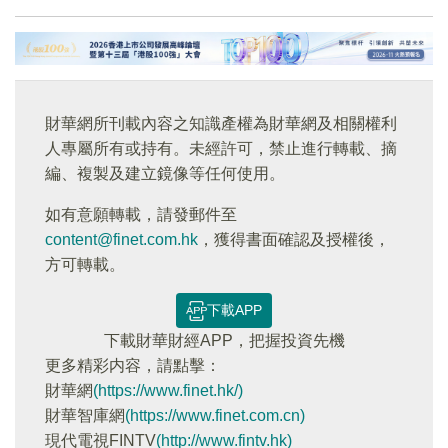
財華網所刊載內容之知識產權為財華網及相關權利
人專屬所有或持有。未經許可，禁止進行轉載、摘
編、複製及建立鏡像等任何使用。
如有意願轉載，請發郵件至
content@finet.com.hk
，獲得書面確認及授權後，
方可轉載。
下載APP
下載財華財經APP，把握投資先機
更多精彩内容，請點擊：
財華網
(https://www.finet.hk/)
財華智庫網
(https://www.finet.com.cn)
現代電視FINTV
(http://www.fintv.hk)