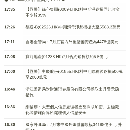
17:35
【盈警】綠心集團(00094.HK)料中期淨虧損同比收窄
不少於85%
17:26
德適-B(02526.HK)中期歸母淨虧損擴大至5588.3萬元
17:11
香港金管局：7月底官方外匯儲備資產為4478億美元
17:08
寶龍地產(01238.HK)7月合約銷售額約5.5億元
17:00
【盈警】中慶股份(01855.HK)料中期除稅後虧損500萬
至2000萬元
16:46
浙江證監局對財通證券股份有限公司採取出具警示函
措施
16:36
網信辦：大型個人信息處理者應當採取加密、去標識
化等措施保障所處理個人信息安全
16:30
國家外匯局：7月末中國外匯儲備規模34188億美元 升