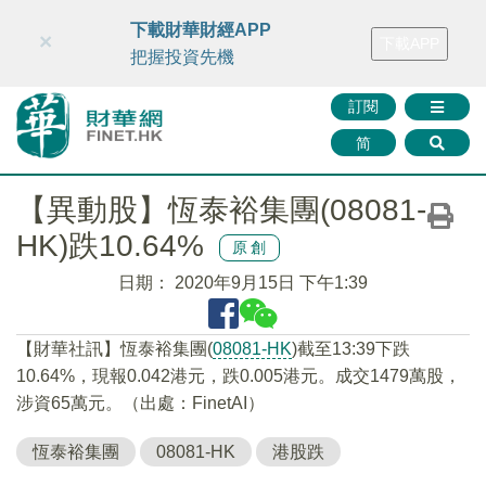
財華智庫網
FINTV
FINMETA
財華證券
媒體矩陣
下載財華財經APP
×
下載APP
智庫沙龍
聯絡我們
把握投資先機
訂閱
简
【異動股】恆泰裕集團(08081-
HK)跌10.64%
原創
日期：
2020年9月15日 下午1:39
【財華社訊】恆泰裕集團(
08081-HK
)截至13:39下跌
10.64%，現報0.042港元，跌0.005港元。成交1479萬股，
涉資65萬元。（出處：FinetAI）
恆泰裕集團
08081-HK
港股跌