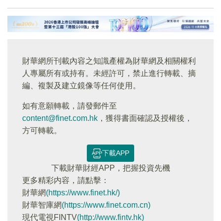
財華網所刊載內容之知識產權為財華網及相關權利
人專屬所有或持有。未經許可，禁止進行轉載、摘
編、複製及建立鏡像等任何使用。
如有意願轉載，請發郵件至
content@finet.com.hk
，獲得書面確認及授權後，
方可轉載。
下載APP
下載財華財經APP，把握投資先機
更多精彩内容，請點擊：
財華網
(https://www.finet.hk/)
財華智庫網
(https://www.finet.com.cn)
現代電視FINTV
(http://www.fintv.hk)