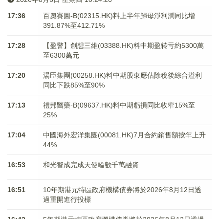
17:36
百奧賽圖-B(02315.HK)料上半年歸母淨利潤同比增
391.87%至412.71%
17:28
【盈警】創想三維(03388.HK)料中期盈转亏約5300萬
至6300萬元
17:20
湯臣集團(00258.HK)料中期股東應佔除稅後綜合溢利
同比下跌85%至90%
17:13
禮邦醫藥-B(09637.HK)料中期虧損同比收窄15%至
25%
17:04
中國海外宏洋集團(00081.HK)7月合約銷售額按年上升
44%
16:53
和光智成完成天使輪數千萬融資
16:51
10年期港元特區政府機構債券將於2026年8月12日透
過重開進行投標