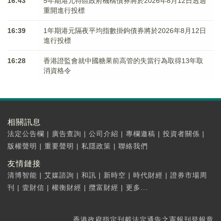
16:43
5年期港元特區政府機構債券將於2026年8月12日透過
重開進行投標
16:39
1年期港元隔夜平均指數掛鉤債券將於2026年8月12日
進行投標
16:28
香港證監會就中國糖果前高管的失當行為取得13年取
消資格令
相關訊息
法定公告欄
|
廣告查詢
|
公司介紹
|
專欄邀稿
|
投資者關係
|
版權聲明
|
重要聲明
|
私隱政策
|
聯絡我們
友情鏈接
清博智能
|
艾媒諮詢
|
和訊
|
新時空
|
時代財經
|
證券市場周
刊
|
壹財信
|
權衡財經
|
攬富財經
|
更多...
香港政府指定刊載法定通告之憲報刊登報章