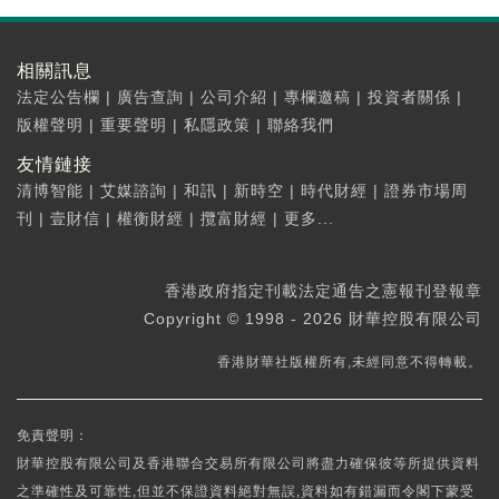
相關訊息
法定公告欄
|
廣告查詢
|
公司介紹
|
專欄邀稿
|
投資者關係
|
版權聲明
|
重要聲明
|
私隱政策
|
聯絡我們
友情鏈接
清博智能
|
艾媒諮詢
|
和訊
|
新時空
|
時代財經
|
證券市場周
刊
|
壹財信
|
權衡財經
|
攬富財經
|
更多...
香港政府指定刊載法定通告之憲報刊登報章
Copyright © 1998 - 2026 財華控股有限公司
香港財華社版權所有,未經同意不得轉載。
免責聲明：
財華控股有限公司及香港聯合交易所有限公司將盡力確保彼等所提供資料
之準確性及可靠性,但並不保證資料絕對無誤,資料如有錯漏而令閣下蒙受