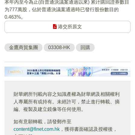
本年內至今為止(自普通決議案通過以來) 累计購回證券數目
为777萬股，佔於普通決議案通過時已發行股份數目的
0.463%。
港交所原文
金鷹商貿集團
03308-HK
回購
財華網所刊載內容之知識產權為財華網及相關權利
人專屬所有或持有。未經許可，禁止進行轉載、摘
編、複製及建立鏡像等任何使用。
如有意願轉載，請發郵件至
content@finet.com.hk
，獲得書面確認及授權後，