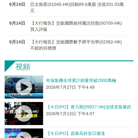
9月14日
亞太衛星(01045-HK)回购89.6萬股 涉資201.03萬
元
9月14日
【大行報告】交銀國際維持騰訊控股(00700-HK)
買入評級
9月14日
【大行報告】交銀國際貉予舜宇光學(02382-HK)
不錯的目標價
視頻
奇瑞集團全球累計銷量突破2000萬輛
2026年7月27日 下午4:49
【今日IPO】赛力斯[09927.HK]业绩变脸暴跌
2026年7月13日 下午4:07
【今日IPO】鼎泰高科首日微涨