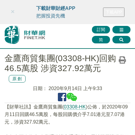
財華智庫網
FINTV
FINMETA
財華證券
媒體矩陣
下載財華財經APP
×
下載APP
智庫沙龍
聯絡我們
把握投資先機
訂閱
简
金鷹商貿集團(03308-HK)回购
46.5萬股 涉資327.92萬元
原創
日期：
2020年9月14日 上午9:33
【財華社訊】金鷹商貿集團(
03308-HK
)公佈，於2020年09
月11日回購46.5萬股，每股回購價介乎7.01港元至7.07港
元，涉資327.92萬元。