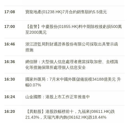
17:08
寶龍地產(01238.HK)7月合約銷售額約5.5億元
17:00
【盈警】中慶股份(01855.HK)料中期除稅後虧損500萬
至2000萬元
16:46
浙江證監局對財通證券股份有限公司採取出具警示函
措施
16:36
網信辦：大型個人信息處理者應當採取加密、去標識
化等措施保障所處理個人信息安全
16:30
國家外匯局：7月末中國外匯儲備規模34188億美元 升
幅0.07%
16:24
山金國際：港股上市工作正常推進中
16:20
【異動股】港股跌幅榜前十，九福來(08611.HK)跌
21.43%，天瑞汽車内飾(06162.HK)跌18.44%