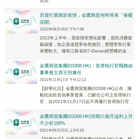
買賣。
百貨行業困於疫情，金鷹商貿何時等來「春暖
花開」
2022年08月19日 下午7:08
2022年上半年，受疫情常態化影響，居民消費復
蘇緩慢，加之渠道競爭依然激烈，實體零售行業
承壓較大。擁有江蘇省的7-Eleven經營權的金鷹
商貿集團（03308.HK）上半年業績也...
金鷹商貿集團(03308.HK)：首席執行官職務由
董事會主席王恒兼任
2021年11月17日 下午12:12
【財華社訊】金鷹商貿集團(03308.HK)公布，陳
毅杭由於其他事業發展，已辭任公司之首席執行
官，自2021年11月17日起不再履行首席執行官的
職責。陳先生辭任後，董事會進一步宣...
金鷹商貿集團(03308.HK)預期六個月溢利上升
不少於100%
2021年08月23日 上午8:29