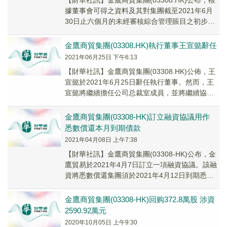
【財華社訊】金鷹商貿集團(03308.HK)公布，根
據董事會可得之資料及其對集團截至2021年6月
30日止六個月的未經審核綜合管理賬目之初步審
閱及評估，預期報告期間集團溢利相較於...
金鷹商貿集團(03308.HK)執行董事王宣懿辭任
2021年06月25日 下午6:13
【財華社訊】金鷹商貿集團(03308.HK)公佈，王
宣懿於2021年6月25日辭任執行董事。然而，王
宣懿將繼續擔任公司总裁室成員，並將繼續協助
集團的品牌建設以及持續的多元化發展戰略。
金鷹商貿集團(03308-HK)訂立融資協議用作
悉數償還本月到期債款
2021年04月08日 上午7:38
【財華社訊】金鷹商貿集團(03308-HK)公布，金
鷹貿易於2021年4月7日訂立一項融資協議。該融
資將悉數償還集團須於2021年4月12日到期悉數
償還剩餘金額為3.77億萬美元...
金鷹商貿集團(03308-HK)回购372.8萬股 涉資
2590.92萬元
2020年10月05日 上午9:30