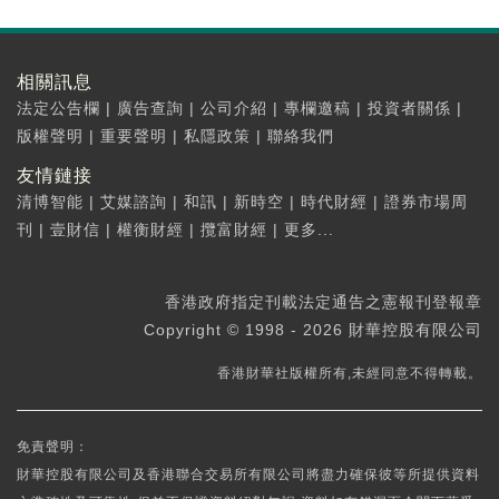
相關訊息
法定公告欄
|
廣告查詢
|
公司介紹
|
專欄邀稿
|
投資者關係
|
版權聲明
|
重要聲明
|
私隱政策
|
聯絡我們
友情鏈接
清博智能
|
艾媒諮詢
|
和訊
|
新時空
|
時代財經
|
證券市場周
刊
|
壹財信
|
權衡財經
|
攬富財經
|
更多...
香港政府指定刊載法定通告之憲報刊登報章
Copyright © 1998 - 2026 財華控股有限公司
香港財華社版權所有,未經同意不得轉載。
免責聲明：
財華控股有限公司及香港聯合交易所有限公司將盡力確保彼等所提供資料