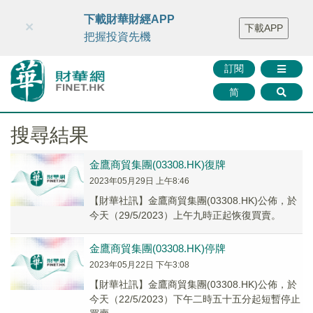
財華智庫網
FINTV
FINMETA
財華證券
媒體矩陣
下載財華財經APP
×
下載APP
智庫沙龍
聯絡我們
把握投資先機
訂閱
简
搜尋結果
金鷹商貿集團(03308.HK)復牌
2023年05月29日 上午8:46
【財華社訊】金鷹商貿集團(03308.HK)公佈，於
今天（29/5/2023）上午九時正起恢復買賣。
金鷹商貿集團(03308.HK)停牌
2023年05月22日 下午3:08
【財華社訊】金鷹商貿集團(03308.HK)公佈，於
今天（22/5/2023）下午二時五十五分起短暫停止