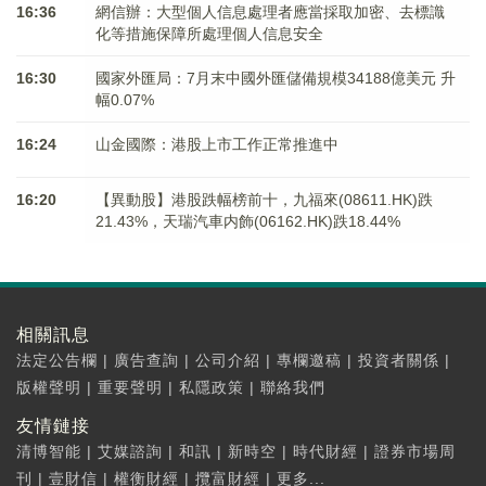
16:36
網信辦：大型個人信息處理者應當採取加密、去標識
化等措施保障所處理個人信息安全
16:30
國家外匯局：7月末中國外匯儲備規模34188億美元 升
幅0.07%
16:24
山金國際：港股上市工作正常推進中
16:20
【異動股】港股跌幅榜前十，九福來(08611.HK)跌
21.43%，天瑞汽車内飾(06162.HK)跌18.44%
相關訊息
法定公告欄
|
廣告查詢
|
公司介紹
|
專欄邀稿
|
投資者關係
|
版權聲明
|
重要聲明
|
私隱政策
|
聯絡我們
友情鏈接
清博智能
|
艾媒諮詢
|
和訊
|
新時空
|
時代財經
|
證券市場周
刊
|
壹財信
|
權衡財經
|
攬富財經
|
更多...