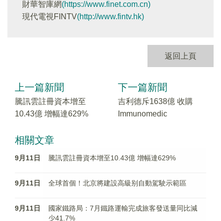
財華智庫網
(https://www.finet.com.cn)
現代電視FINTV
(http://www.fintv.hk)
返回上頁
上一篇新聞
下一篇新聞
騰訊雲註冊資本增至
吉利德斥1638億 收購
10.43億 增幅達629%
Immunomedic
相關文章
9月11日
騰訊雲註冊資本增至10.43億 增幅達629%
9月11日
全球首個！北京將建設高級别自動駕駛示範區
9月11日
國家鐵路局：7月鐵路運輸完成旅客發送量同比減
少41.7%