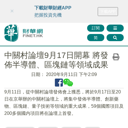
財華智庫網
FINTV
FINMETA
財華證券
媒體矩陣
下載財華財經APP
×
下載APP
智庫沙龍
聯絡我們
把握投資先機
訂閱
简
中關村論壇9月17日開幕 將發
佈半導體、區塊鏈等領域成果
日期：
2020年9月11日 下午2:09
9月11日，從中關村論壇發佈會上獲悉，將於9月17日至20
日在京舉辦的中關村論壇上，將集中發佈半導體、創新藥
物、區塊鏈、量子技術等領域的重大成果，59個國際項目及
200多個國内項目將在論壇上首發。