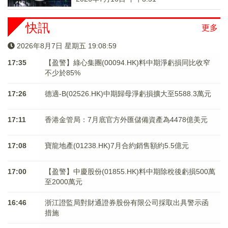
快訊
更多
2026年8月7日 星期五 19:08:59
17:35
【盈警】綠心集團(00094.HK)料中期淨虧損同比收窄
不少於85%
17:26
德適-B(02526.HK)中期歸母淨虧損擴大至5588.3萬元
17:11
香港金管局：7月底官方外匯儲備資產為4478億美元
17:08
寶龍地產(01238.HK)7月合約銷售額約5.5億元
17:00
【盈警】中慶股份(01855.HK)料中期除稅後虧損500萬
至2000萬元
16:46
浙江證監局對財通證券股份有限公司採取出具警示函
措施