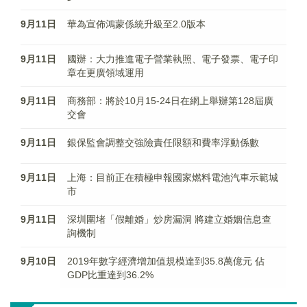
9月11日
華為宣佈鴻蒙係統升級至2.0版本
9月11日
國辦：大力推進電子營業執照、電子發票、電子印
章在更廣領域運用
9月11日
商務部：將於10月15-24日在網上舉辦第128屆廣
交會
9月11日
銀保監會調整交強險責任限額和費率浮動係數
9月11日
上海：目前正在積極申報國家燃料電池汽車示範城
市
9月11日
深圳圍堵「假離婚」炒房漏洞 將建立婚姻信息查
詢機制
9月10日
2019年數字經濟增加值規模達到35.8萬億元 佔
GDP比重達到36.2%