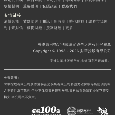
版權聲明
|
重要聲明
|
私隱政策
|
聯絡我們
友情鏈接
清博智能
|
艾媒諮詢
|
和訊
|
新時空
|
時代財經
|
證券市場周
刊
|
壹財信
|
權衡財經
|
攬富財經
|
更多...
香港政府指定刊載法定通告之憲報刊登報章
Copyright © 1998 - 2026 財華控股有限公司
香港財華社版權所有,未經同意不得轉載。
免責聲明：
財華控股有限公司及香港聯合交易所有限公司將盡力確保彼等所提供資料
之準確性及可靠性,但並不保證資料絕對無誤,資料如有錯漏而令閣下蒙受
損失,本公司概不負責。