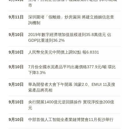
市
9月11日
深圳圍堵「假離婚」炒房漏洞 將建立婚姻信息查
詢機制
9月10日
2019年數字經濟增加值規模達到35.8萬億元 佔
GDP比重達到36.2%
9月10日
人民幣兌美元中間價上調92點 報6.8331
9月10日
7月份全國水泥產品平均出廠價格377.9元/噸 環比
下降3.3%
9月10日
華為開發者大會下午開幕 鴻蒙2.0、EMUI 11及搜
索產品將亮相
9月10日
央行開展1400億元逆回購操作 實現淨投放200億
元
9月10日
中部首個人工智能全產業鏈博覽會11月長沙舉行