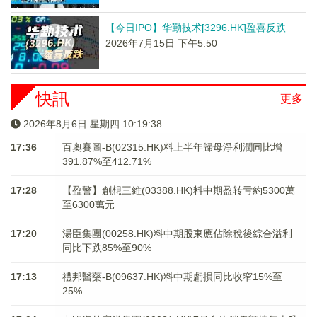
【今日IPO】华勤技术[3296.HK]盈喜反跌
2026年7月15日 下午5:50
快訊
更多
2026年8月6日 星期四 10:19:39
17:36
百奧賽圖-B(02315.HK)料上半年歸母淨利潤同比增
391.87%至412.71%
17:28
【盈警】創想三維(03388.HK)料中期盈转亏約5300萬
至6300萬元
17:20
湯臣集團(00258.HK)料中期股東應佔除稅後綜合溢利
同比下跌85%至90%
17:13
禮邦醫藥-B(09637.HK)料中期虧損同比收窄15%至
25%