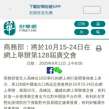
財華智庫網
FINTV
FINMETA
財華證券
媒體矩陣
下載財華財經APP
×
下載APP
智庫沙龍
聯絡我們
把握投資先機
訂閱
简
商務部：將於10月15-24日在
網上舉辦第128屆廣交會
日期：
2020年9月11日 上午8:00
商務部發言人高峰在10日舉行的網上例行新聞發佈會上表
示，第128屆中國進出口商品交易會將於10月15-24日在網
上舉辦，展期10天。高峰說，繼續在網上舉辦廣交會，有利
於進一步發揮廣交會全方位對外開放平台作用，有利於在常
態化疫情防控下推動對外貿易穩定健康發展，有利於暢通外
貿產業鏈、供應鏈。