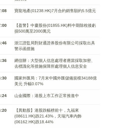
7:08
寶龍地產(01238.HK)7月合約銷售額約5.5億元
7:00
【盈警】中慶股份(01855.HK)料中期除稅後虧
損500萬至2000萬元
6:46
浙江證監局對財通證券股份有限公司採取出具
警示函措施
6:36
網信辦：大型個人信息處理者應當採取加密、
去標識化等措施保障所處理個人信息安全
6:30
國家外匯局：7月末中國外匯儲備規模34188億
美元 升幅0.07%
6:24
山金國際：港股上市工作正常推進中
6:20
【異動股】港股跌幅榜前十，九福來
(08611.HK)跌21.43%，天瑞汽車内飾
(06162.HK)跌18.44%