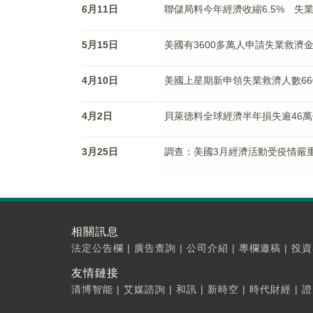
6月11日
聯儲局料今年經濟收縮6.5% 失業
5月15日
美國有3600多萬人申請失業救濟
4月10日
美國上星期新申領失業救濟人數660.
4月2日
貝萊德料全球經濟半年損失逾46萬
3月25日
調查：美國3月經濟活動受疫情嚴
相關訊息
法定公告欄
|
廣告查詢
|
公司介紹
|
專欄邀稿
|
投資
友情鏈接
清博智能
|
艾媒諮詢
|
和訊
|
新時空
|
時代財經
|
證