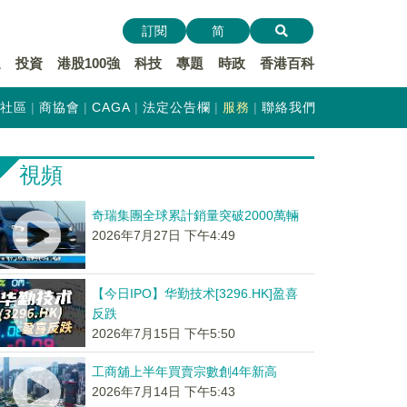
訂閱
简
遞
投資
港股100強
科技
專題
時政
香港百科
社區
商協會
CAGA
法定公告欄
服務
聯絡我們
視頻
奇瑞集團全球累計銷量突破2000萬輛
2026年7月27日 下午4:49
【今日IPO】华勤技术[3296.HK]盈喜
反跌
2026年7月15日 下午5:50
工商舖上半年買賣宗數創4年新高
2026年7月14日 下午5:43