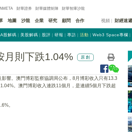
INMETA
財華證券
財華
媒體矩陣
財華
智庫沙龍
單
地圖
沙龍
企業
研究
顧問
合作
視頻
財經速
A股解碼
美股解碼
股評
研報
專訪
活動
Web3 Space專欄
按月則下跌1.04%
原創
影響。澳門博彩監察協調局公布，8月博彩收入只有13.3
跌1.04%。澳門博彩收入連跌11個月，是連續5個月下跌超
.6%。