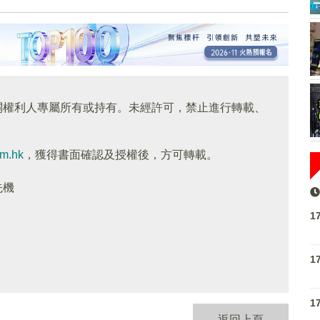
關權利人專屬所有或持有。未經許可，禁止進行轉載、
om.hk
，獲得書面確認及授權後，方可轉載。
先機
1
1
1
返回上頁