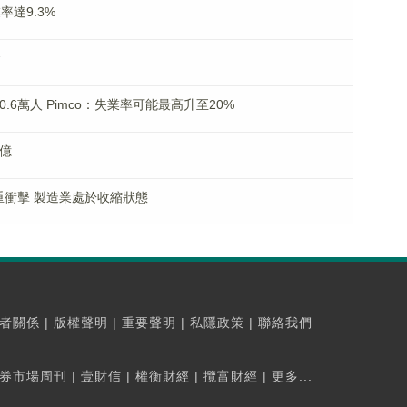
率達9.3%
金
6萬人 Pimco：失業率可能最高升至20%
億
重衝擊 製造業處於收縮狀態
者關係
|
版權聲明
|
重要聲明
|
私隱政策
|
聯絡我們
券市場周刊
|
壹財信
|
權衡財經
|
攬富財經
|
更多...