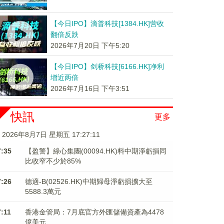
【今日IPO】滴普科技[1384.HK]营收
翻倍反跌
2026年7月20日 下午5:20
【今日IPO】剑桥科技[6166.HK]净利
增近两倍
2026年7月16日 下午3:51
快訊
更多
2026年8月7日 星期五 17:27:11
7:35
【盈警】綠心集團(00094.HK)料中期淨虧損同
比收窄不少於85%
7:26
德適-B(02526.HK)中期歸母淨虧損擴大至
5588.3萬元
7:11
香港金管局：7月底官方外匯儲備資產為4478
億美元