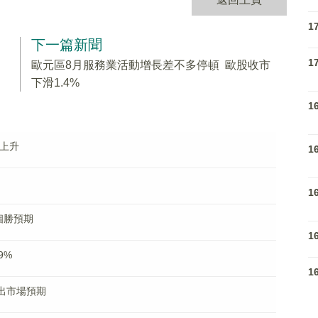
1
下一篇新聞
1
歐元區8月服務業活動增長差不多停頓 歐股收市
下滑1.4%
1
心上升
1
1
個勝預期
1
9%
1
超出市場預期