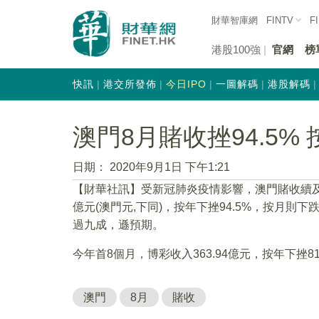
財華智庫網
FINTV
F
港股100強
官網
榜
快訊
港交所發佈
今日IPO
一圖解碼
港股解碼
澳門8月賭收挫94.5% 
日期：
2020年9月1日 下午1:21
【財華社訊】受新冠肺炎疫情影響，澳門賭收續及
億元(澳門元,下同)，按年下挫94.5%，按月則下
過九成，遜預期。
今年首8個月，博彩收入363.94億元，按年下挫81
澳門
8月
賭收