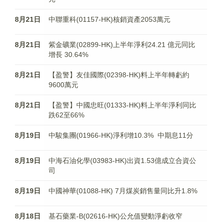
8月21日
中聯重科(01157-HK)核銷資產2053萬元
8月21日
紫金礦業(02899-HK)上半年淨利24.21 億元同比
增長 30.64%
8月21日
【盈警】友佳國際(02398-HK)料上半年轉虧約
9600萬元
8月21日
【盈警】中國忠旺(01333-HK)料上半年淨利同比
跌62至66%
8月19日
中駿集團(01966-HK)淨利增10.3% 中期息11分
8月19日
中海石油化學(03983-HK)出資1.53億成立合資公
司
8月19日
中國神華(01088-HK) 7月煤炭銷售量同比升1.8%
8月18日
基石藥業-B(02616-HK)公允值變動淨虧收窄