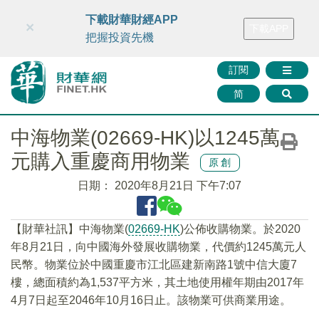
財華智庫網
FINTV
FINMETA
財華證券
媒體矩陣
下載財華財經APP
×
下載APP
智庫沙龍
聯絡我們
把握投資先機
訂閱
简
中海物業(02669-HK)以1245萬
元購入重慶商用物業
原創
日期：
2020年8月21日 下午7:07
【財華社訊】中海物業(
02669-HK
)公佈收購物業。於2020
年8月21日，向中國海外發展收購物業，代價約1245萬元人
民幣。物業位於中國重慶市江北區建新南路1號中信大廈7
樓，總面積約為1,537平方米，其土地使用權年期由2017年
4月7日起至2046年10月16日止。該物業可供商業用途。