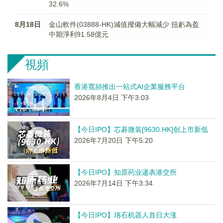
32.6%
8月18日
金山軟件(03888-HK)減值撥備大幅減少 扭虧為盈
中期淨利91.58億元
視頻
香港寬頻推出一站式AI企業服務平台
2026年8月4日 下午3:03
【今日IPO】芯碁微装[9630.HK]创上市新低
2026年7月20日 下午5:20
【今日IPO】知原药业递表港交所
2026年7月14日 下午3:34
【今日IPO】珞石机器人首日大涨