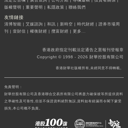
法定公告欄
|
廣告查詢
|
公司介紹
|
專欄邀稿
|
投資者關係
|
版權聲明
|
重要聲明
|
私隱政策
|
聯絡我們
友情鏈接
清博智能
|
艾媒諮詢
|
和訊
|
新時空
|
時代財經
|
證券市場周
刊
|
壹財信
|
權衡財經
|
攬富財經
|
更多...
香港政府指定刊載法定通告之憲報刊登報章
Copyright © 1998 - 2026 財華控股有限公司
香港財華社版權所有,未經同意不得轉載。
免責聲明：
財華控股有限公司及香港聯合交易所有限公司將盡力確保彼等所提供資料
之準確性及可靠性,但並不保證資料絕對無誤,資料如有錯漏而令閣下蒙受
損失,本公司概不負責。