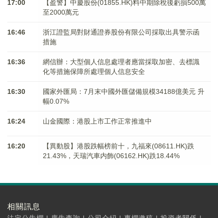
17:00
【盈警】中慶股份(01855.HK)料中期除稅後虧損500萬
至2000萬元
16:46
浙江證監局對財通證券股份有限公司採取出具警示函
措施
16:36
網信辦：大型個人信息處理者應當採取加密、去標識
化等措施保障所處理個人信息安全
16:30
國家外匯局：7月末中國外匯儲備規模34188億美元 升
幅0.07%
16:24
山金國際：港股上市工作正常推進中
16:20
【異動股】港股跌幅榜前十，九福來(08611.HK)跌
21.43%，天瑞汽車内飾(06162.HK)跌18.44%
相關訊息