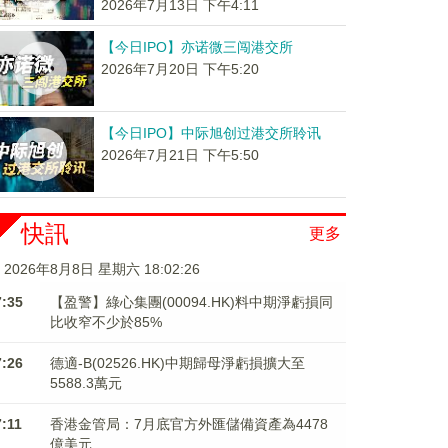
2026年7月13日 下午4:11
【今日IPO】亦诺微三闯港交所
2026年7月20日 下午5:20
【今日IPO】中际旭创过港交所聆讯
2026年7月21日 下午5:50
快訊
更多
2026年8月8日 星期六 18:02:27
7:35
【盈警】綠心集團(00094.HK)料中期淨虧損同
比收窄不少於85%
7:26
德適-B(02526.HK)中期歸母淨虧損擴大至
5588.3萬元
7:11
香港金管局：7月底官方外匯儲備資產為4478
億美元