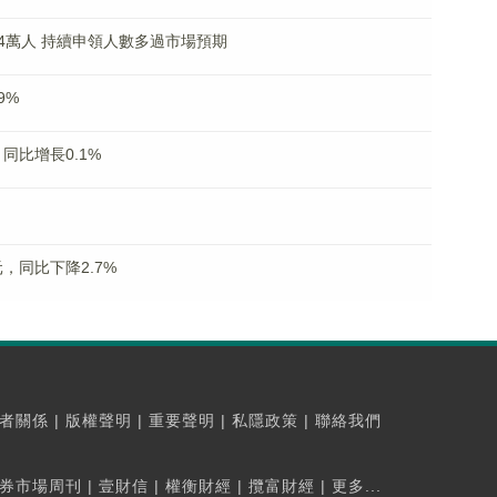
.4萬人 持續申領人數多過市場預期
9%
，同比增長0.1%
元，同比下降2.7%
者關係
|
版權聲明
|
重要聲明
|
私隱政策
|
聯絡我們
券市場周刊
|
壹財信
|
權衡財經
|
攬富財經
|
更多...