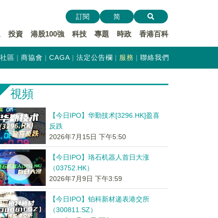
訂閱
简
遞
投資
港股100強
科技
專題
時政
香港百科
社區
商協會
CAGA
法定公告欄
服務
聯絡我們
視頻
【今日IPO】华勤技术[3296.HK]盈喜
反跌
2026年7月15日 下午5:50
【今日IPO】珞石机器人首日大涨
（03752.HK）
2026年7月9日 下午3:59
【今日IPO】铂科新材递表港交所
（300811.SZ）