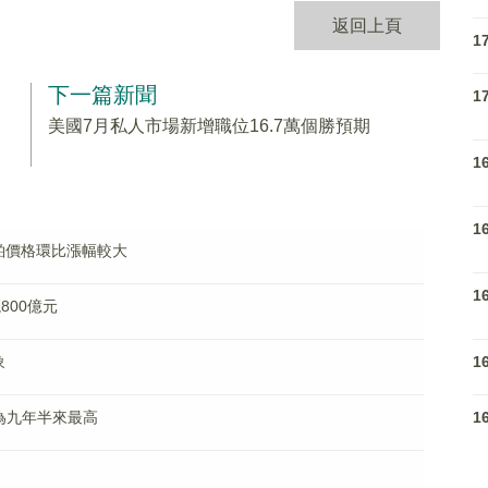
返回上頁
1
下一篇新聞
1
美國7月私人市場新增職位16.7萬個勝預期
1
1
粕價格環比漲幅較大
1
800億元
1
象
1
 為九年半來最高