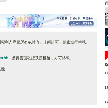
關權利人專屬所有或持有。未經許可，禁止進行轉載、
om.hk
，獲得書面確認及授權後，方可轉載。
先機
1
1
1