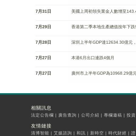
7月31日
美國上周初領失業金人數增至143
7月29日
香港第二季本地生產總值按年下跌
7月28日
深圳上半年GDP達12634.30億元
7月27日
本港6月出口連跌4個月
7月27日
廣州市上半年GDP為10968.29億
相關訊息
法定公告欄
|
廣告查詢
|
公司介紹
|
專欄邀稿
|
投資
友情鏈接
清博智能
|
艾媒諮詢
|
和訊
|
新時空
|
時代財經
|
證