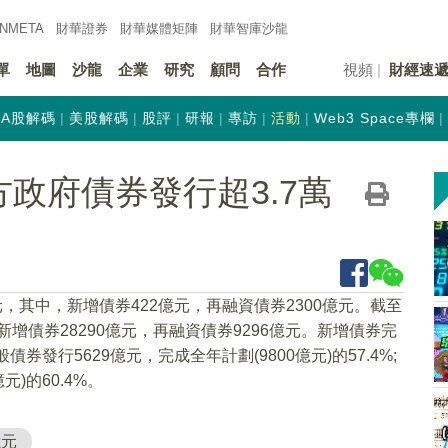
INMETA
財華證券
財華
媒體矩陣
財華
智庫沙龍
單
地圖
沙龍
企業
研究
顧問
合作
視頻
財經速
A股解碼
美股解碼
股評
研報
專訪
活動
Web3 Space專欄
政府債券發行超3.7萬
，其中，新增債券422億元，再融資債券2300億元。截至
新增債券28290億元，再融資債券9296億元。新增債券完
般債券發行5629億元，完成全年計劃(9800億元)的57.4%;
元)的60.4%。
億元