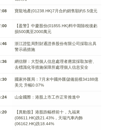
7:08
寶龍地產(01238.HK)7月合約銷售額約5.5億元
7:00
【盈警】中慶股份(01855.HK)料中期除稅後虧
損500萬至2000萬元
6:46
浙江證監局對財通證券股份有限公司採取出具
警示函措施
6:36
網信辦：大型個人信息處理者應當採取加密、
去標識化等措施保障所處理個人信息安全
6:30
國家外匯局：7月末中國外匯儲備規模34188億
美元 升幅0.07%
6:24
山金國際：港股上市工作正常推進中
6:20
【異動股】港股跌幅榜前十，九福來
(08611.HK)跌21.43%，天瑞汽車内飾
(06162.HK)跌18.44%