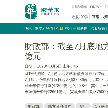
財華智庫網
FINTV
F
港股100強
官網
榜
快訊
港交所發佈
今日IPO
一圖解碼
港股解碼
財政部：截至7月底地方
億元
日期：
2020年8月5日 上午8:45
財政部披露，7月份，地方政府債券發行2722億元
7月底，今年累計發行地方債37586億元，其中，
成全年發行計劃(47300億元)的59.8%，其中，一
專項債券發行22661億元，完成全年計劃(37500億
財政部
地方政府債券
發行
3.7萬