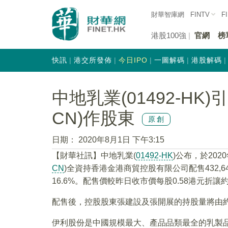
財華智庫網
FINTV
F
港股100強
官網
榜
快訊
港交所發佈
今日IPO
一圖解碼
港股解碼
中地乳業(01492-HK)
CN)作股東
原創
日期：
2020年8月1日 下午3:15
【財華社訊】中地乳業(
01492-HK
)公布，於20
CN
)全資持香港金港商貿控股有限公司配售432,64
16.6%。配售價較昨日收市價每股0.58港元折讓約1
配售後，控股股東張建設及張開展的持股量將由約35
伊利股份是中國規模最大、產品品類最全的乳製