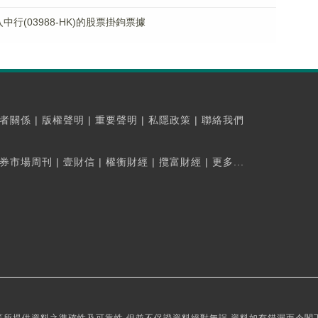
購入中行(03988-HK)的股票掛鉤票據
者關係
|
版權聲明
|
重要聲明
|
私隱政策
|
聯絡我們
券市場周刊
|
壹財信
|
權衡財經
|
攬富財經
|
更多...