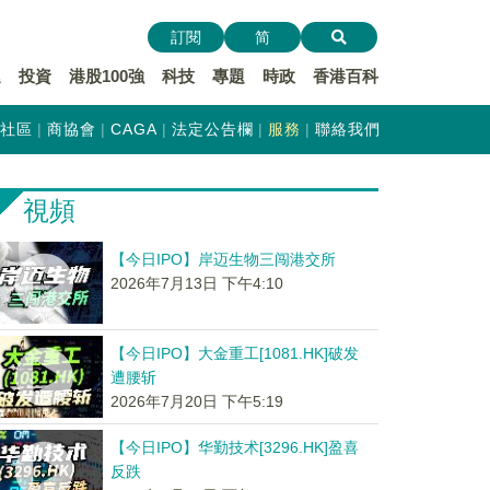
訂閱
简
遞
投資
港股100強
科技
專題
時政
香港百科
社區
商協會
CAGA
法定公告欄
服務
聯絡我們
視頻
【今日IPO】岸迈生物三闯港交所
2026年7月13日 下午4:10
【今日IPO】大金重工[1081.HK]破发
遭腰斩
2026年7月20日 下午5:19
【今日IPO】华勤技术[3296.HK]盈喜
反跌