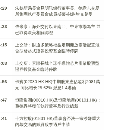
4:29
朱鶴新局長會見明訊銀行董事長、德意志交易
所集團執行委員會成員斯蒂芬妮•埃克兒曼
4:23
依米康：海外交付以東南亞、中東市場為主 並
已取得歐美相關認證
4:15
上交所：財通多策略福鑫定期開放靈活配置混
合型發起式證券投資基金臨時停牌
4:03
上交所：景順長城全球半導體芯片產業股票型
證券投資基金臨時停牌
3:56
卡賓(02030.HK.HK)中期股東應佔溢利2081萬
元 同比增长25.62% 派息1.4港仙
3:47
恒隆集團(00010.HK)及恒隆地產(00101.HK)：
蔡德粦將獲任執行董事及行政總裁
3:41
十方控股(01831.HK)董事會否決一宗涉嫌重大
內幕交易的紙質股票過戶申請