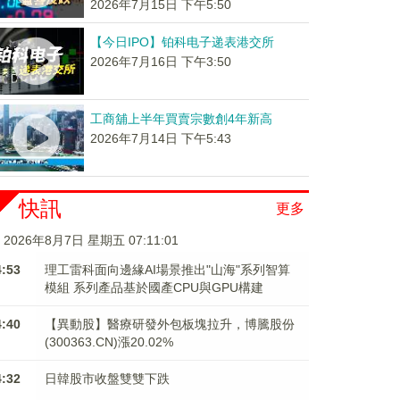
2026年7月15日 下午5:50
【今日IPO】铂科电子递表港交所
2026年7月16日 下午3:50
工商舖上半年買賣宗數創4年新高
2026年7月14日 下午5:43
快訊
更多
2026年8月7日 星期五 07:11:01
4:53
理工雷科面向邊緣AI場景推出"山海"系列智算
模組 系列產品基於國產CPU與GPU構建
4:40
【異動股】醫療研發外包板塊拉升，博騰股份
(300363.CN)漲20.02%
4:32
日韓股市收盤雙雙下跌