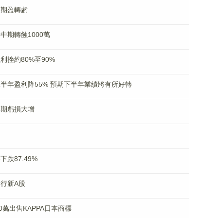
料中期盈轉虧
料中期轉蝕1000萬
盈利挫約80%至90%
料上半年盈利降55% 預期下半年業績將有所好轉
料中期虧損大增
下跌87.49%
發行新A股
00萬出售KAPPA日本商標