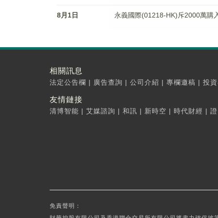
8月1日
永義國際(01218-HK)斥2000萬
相關訊息
法定公告欄
|
廣告查詢
|
公司介紹
|
專欄邀稿
|
投資
友情鏈接
清博智能
|
艾媒諮詢
|
和訊
|
新時空
|
時代財經
|
證
免責聲明：