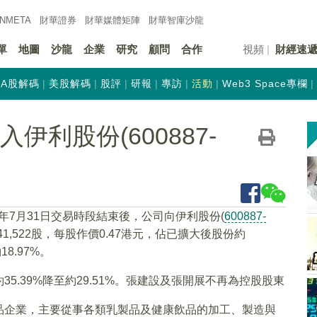
INMETA
財華證券
財華
媒體矩陣
財華
智庫沙龍
單
地圖
沙龍
企業
研究
顧問
合作
視頻
財經速
A股解碼
美股解碼
股評
研報
專訪
活動
Web3 Space專欄
引入伊利股份(600887-
20年7月31日交易時段結束後，公司向伊利股份(
600887-
1,522股，每股作價0.47港元，佔已擴大後股份約
8.97%。
.39%降至約29.51%。張建設及張開展不再為控股股東
品企業，主要從事各類乳製品及健康飲品的加工、製造與