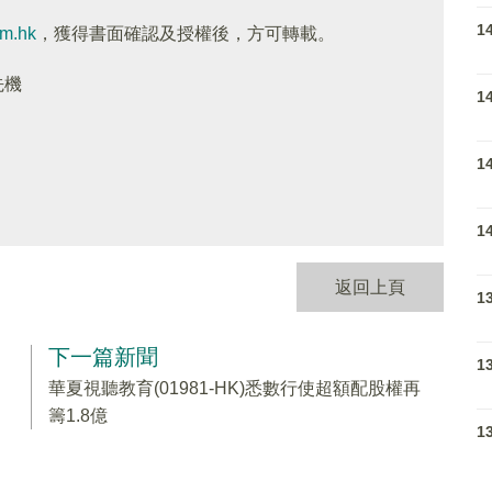
1
om.hk
，獲得書面確認及授權後，方可轉載。
先機
1
1
1
返回上頁
1
下一篇新聞
1
華夏視聽教育(01981-HK)悉數行使超額配股權再
籌1.8億
1