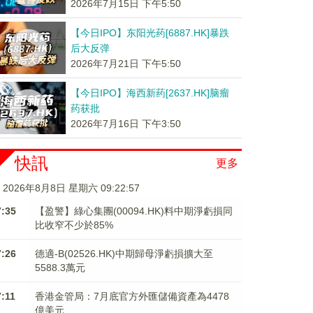
2026年7月15日 下午5:50
【今日IPO】东阳光药[6887.HK]暴跌
后大反弹
2026年7月21日 下午5:50
【今日IPO】海西新药[2637.HK]脑瘤
药获批
2026年7月16日 下午3:50
快訊
更多
2026年8月8日 星期六 09:22:57
7:35
【盈警】綠心集團(00094.HK)料中期淨虧損同
比收窄不少於85%
7:26
德適-B(02526.HK)中期歸母淨虧損擴大至
5588.3萬元
7:11
香港金管局：7月底官方外匯儲備資產為4478
億美元