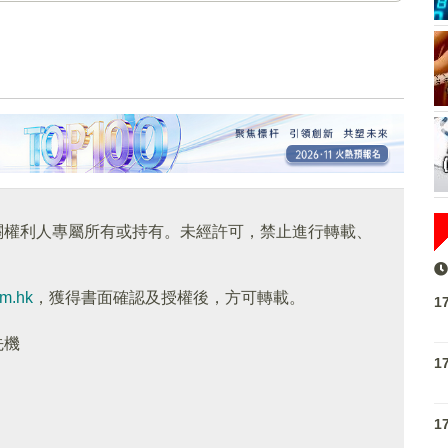
關權利人專屬所有或持有。未經許可，禁止進行轉載、
om.hk
，獲得書面確認及授權後，方可轉載。
1
先機
1
1