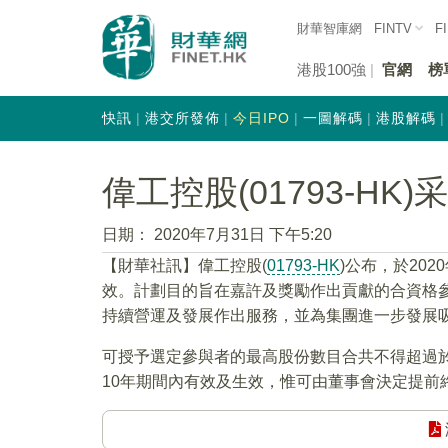
財華智庫網
FINTV
F
港股100強
官網
榜
快訊
港交所發佈
今日IPO
一圖解碼
港股解碼
偉工控股(01793-HK
日期：
2020年7月31日 下午5:20
【財華社訊】偉工控股(
01793-HK
)公布，於20
效。計劃目的旨在嘉許及獎勵作出貢獻的合資格
持續營運及發展作出服務，並為集團進一步發展
可授予選定參與者的最高股份數目合共不得超過
10年期間內有效及生效，惟可由董事會決定提前