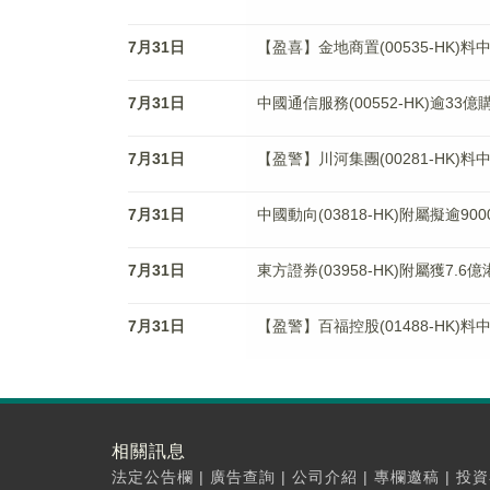
7月31日
【盈喜】金地商置(00535-HK)
7月31日
中國通信服務(00552-HK)逾
7月31日
【盈警】川河集團(00281-HK
7月31日
中國動向(03818-HK)附屬擬逾90
7月31日
東方證券(03958-HK)附屬獲7.
7月31日
【盈警】百福控股(01488-HK)
相關訊息
法定公告欄
|
廣告查詢
|
公司介紹
|
專欄邀稿
|
投資