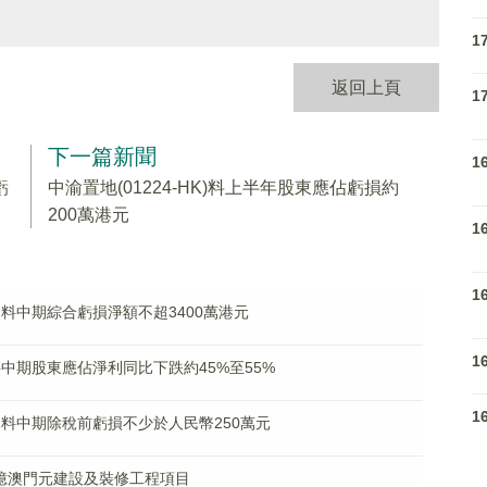
1
返回上頁
1
下一篇新聞
1
虧
中渝置地(01224-HK)料上半年股東應佔虧損約
200萬港元
1
1
K)料中期綜合虧損淨額不超3400萬港元
1
)料中期股東應佔淨利同比下跌約45%至55%
1
HK)料中期除稅前虧損不少於人民幣250萬元
1.2億澳門元建設及裝修工程項目