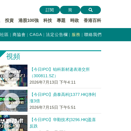
訂閱
简
遞
投資
港股100強
科技
專題
時政
香港百科
社區
商協會
CAGA
法定公告欄
服務
聯絡我們
視頻
【今日IPO】铂科新材递表港交所
（300811.SZ）
2026年7月13日 下午4:11
【今日IPO】鼎泰高科[1377.HK]净利
涨3倍
2026年7月15日 下午5:51
【今日IPO】华勤技术[3296.HK]盈喜
反跌