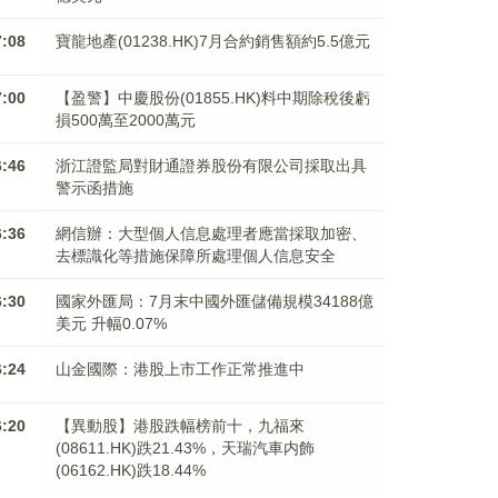
7:08
寶龍地產(01238.HK)7月合約銷售額約5.5億元
7:00
【盈警】中慶股份(01855.HK)料中期除稅後虧
損500萬至2000萬元
6:46
浙江證監局對財通證券股份有限公司採取出具
警示函措施
6:36
網信辦：大型個人信息處理者應當採取加密、
去標識化等措施保障所處理個人信息安全
6:30
國家外匯局：7月末中國外匯儲備規模34188億
美元 升幅0.07%
6:24
山金國際：港股上市工作正常推進中
6:20
【異動股】港股跌幅榜前十，九福來
(08611.HK)跌21.43%，天瑞汽車内飾
(06162.HK)跌18.44%