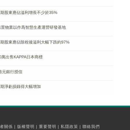
料中期股東應佔溢利增長不少於35%
33億購置物業以作爲智慧生產運營研發基地
)料中期股東應佔除稅後溢利大幅下跌約97%
00萬出售KAPPA日本商標
6億港元銀行授信
料中期淨虧損錄得大幅增加
者關係
|
版權聲明
|
重要聲明
|
私隱政策
|
聯絡我們