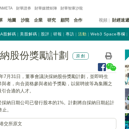
INMETA
財華證券
財華
媒體矩陣
財華
智庫沙龍
單
地圖
沙龍
企業
研究
顧問
合作
視頻
財經速
A股解碼
美股解碼
股評
研報
專訪
活動
Web3 Space專欄
)采納股份獎勵計劃
原創
20年7月31日，董事會議決採納股份獎勵計劃，並即時生
參與者，向合資格參與者給予獎勵，以留聘彼等為集團之
吸引合適的人才。
於採納日期公司已發行股本的1%。計劃將自採納日期起計
終止。
港交所原文