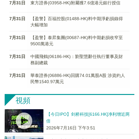
7月31日
東方證券(03958-HK)附屬獲7.6億港元銀行授信
7月31日
【盈警】百福控股(01488-HK)料中期淨虧損錄得
大幅增加
7月31日
【盈警】泰昇集團(00687-HK)料中期虧損收窄至
9500萬港元
7月31日
中國飛鶴(06186-HK)：劉聖慧辭任執行董事及財
務副總裁
7月31日
華泰證券(06886-HK)回購74.01萬股A股 涉資約人
民幣1540.97萬元
視頻
【今日IPO】剑桥科技[6166.HK]净利增近两
倍
2026年7月16日 下午3:51