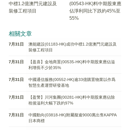
中標1.2億澳門元建設及
(00543-HK)料中期股東應
裝修工程項目
佔淨利同比下跌約45%至
55%
相關文章
7月31日
澳能建設(01183-HK)成功中標1.2億澳門元建設及
裝修工程項目
7月31日
【盈喜】金地商置(00535-HK)料中期股東應佔溢
利增長不少於35%
7月31日
中國通信服務(00552-HK)逾33億購置物業以作爲
智慧生產運營研發基地
7月31日
【盈警】川河集團(00281-HK)料中期股東應佔除
稅後溢利大幅下跌約97%
7月31日
中國動向(03818-HK)附屬擬逾9000萬出售KAPPA
日本商標