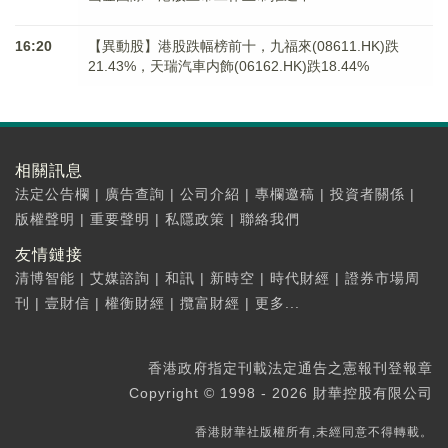
16:20
【異動股】港股跌幅榜前十，九福來(08611.HK)跌
21.43%，天瑞汽車内飾(06162.HK)跌18.44%
相關訊息
法定公告欄
|
廣告查詢
|
公司介紹
|
專欄邀稿
|
投資者關係
|
版權聲明
|
重要聲明
|
私隱政策
|
聯絡我們
友情鏈接
清博智能
|
艾媒諮詢
|
和訊
|
新時空
|
時代財經
|
證券市場周
刊
|
壹財信
|
權衡財經
|
攬富財經
|
更多...
香港政府指定刊載法定通告之憲報刊登報章
Copyright © 1998 - 2026 財華控股有限公司
香港財華社版權所有,未經同意不得轉載。