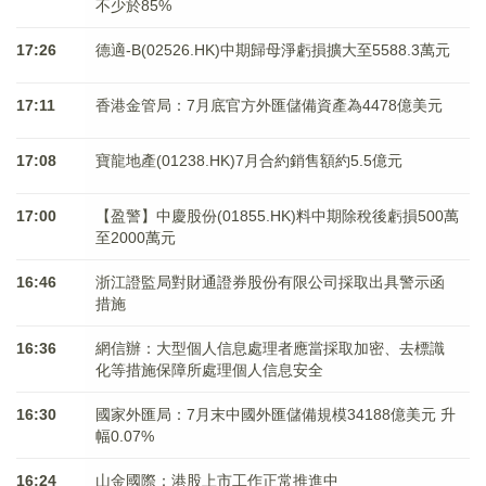
不少於85%
17:26
德適-B(02526.HK)中期歸母淨虧損擴大至5588.3萬元
17:11
香港金管局：7月底官方外匯儲備資產為4478億美元
17:08
寶龍地產(01238.HK)7月合約銷售額約5.5億元
17:00
【盈警】中慶股份(01855.HK)料中期除稅後虧損500萬
至2000萬元
16:46
浙江證監局對財通證券股份有限公司採取出具警示函
措施
16:36
網信辦：大型個人信息處理者應當採取加密、去標識
化等措施保障所處理個人信息安全
16:30
國家外匯局：7月末中國外匯儲備規模34188億美元 升
幅0.07%
16:24
山金國際：港股上市工作正常推進中