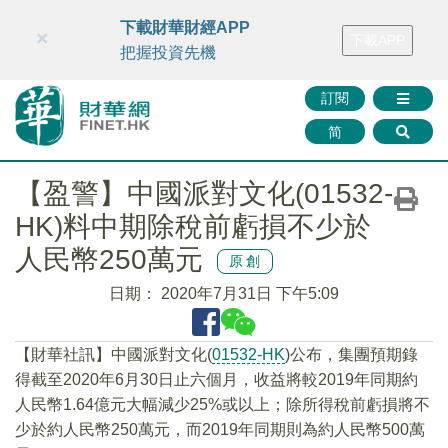
財華智庫網
FINTV
FINMETA
財華證券
媒體矩陣
下載財華財經APP
×
下載APP
智庫沙龍
聯絡我們
把握投資先機
訂閱
简
【盈警】中國派對文化(01532-
HK)料中期除稅前虧損不少於
人民幣250萬元
原創
日期：
2020年7月31日 下午5:09
【財華社訊】中國派對文化(
01532-HK
)公布，集團預期錄
得截至2020年6月30日止六個月，收益將較2019年同期約
人民幣1.64億元大幅減少25%或以上；除所得稅前虧損將不
少於約人民幣250萬元，而2019年同期則為約人民幣500萬