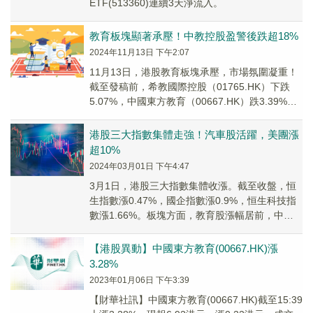
ETF(513360)連續3天淨流入。
教育板塊顯著承壓！中教控股盈警後跌超18%
2024年11月13日 下午2:07
11月13日，港股教育板塊承壓，市場氛圍凝重！
截至發稿前，希教國際控股（01765.HK）下跌
5.07%，中國東方教育（00667.HK）跌3.39%，
中國科培（01890.HK...
港股三大指數集體走強！汽車股活躍，美團漲
超10%
2024年03月01日 下午4:47
3月1日，港股三大指數集體收漲。截至收盤，恒
生指數漲0.47%，國企指數漲0.9%，恒生科技指
數漲1.66%。板塊方面，教育股漲幅居前，中教
控股（00839.HK）漲5.13%，...
【港股異動】中國東方教育(00667.HK)漲
3.28%
2023年01月06日 下午3:39
【財華社訊】中國東方教育(00667.HK)截至15:39