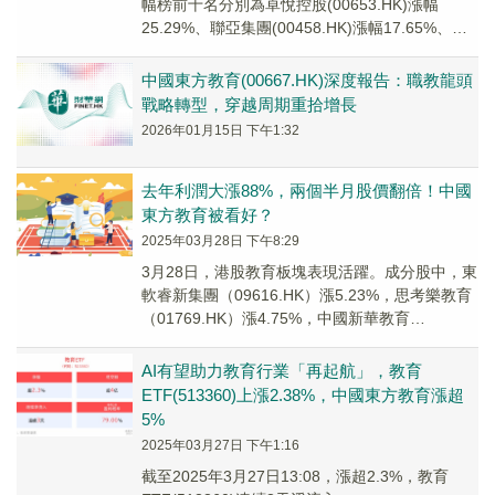
幅榜前十名分別為卓悅控股(00653.HK)漲幅
25.29%、聯亞集團(00458.HK)漲幅17.65%、中
國東方教育(00667...
中國東方教育(00667.HK)深度報告：職教龍頭
戰略轉型，穿越周期重拾增長
2026年01月15日 下午1:32
去年利潤大漲88%，兩個半月股價翻倍！中國
東方教育被看好？
2025年03月28日 下午8:29
3月28日，港股教育板塊表現活躍。成分股中，東
軟睿新集團（09616.HK）漲5.23%，思考樂教育
（01769.HK）漲4.75%，中國新華教育
（02779.HK）漲3.13%...
AI有望助力教育行業「再起航」，教育
ETF(513360)上漲2.38%，中國東方教育漲超
5%
2025年03月27日 下午1:16
截至2025年3月27日13:08，漲超2.3%，教育