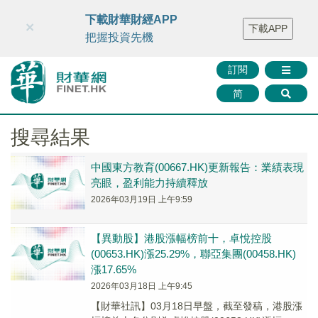
財華智庫網
FINTV
FINMETA
財華證券
媒體矩陣
下載財華財經APP
×
下載APP
智庫沙龍
聯絡我們
把握投資先機
訂閱
简
搜尋結果
中國東方教育(00667.HK)更新報告：業績表現
亮眼，盈利能力持續釋放
2026年03月19日 上午9:59
【異動股】港股漲幅榜前十，卓悅控股
(00653.HK)漲25.29%，聯亞集團(00458.HK)
漲17.65%
2026年03月18日 上午9:45
【財華社訊】03月18日早盤，截至發稿，港股漲