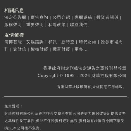
相關訊息
法定公告欄
|
廣告查詢
|
公司介紹
|
專欄邀稿
|
投資者關係
|
版權聲明
|
重要聲明
|
私隱政策
|
聯絡我們
友情鏈接
清博智能
|
艾媒諮詢
|
和訊
|
新時空
|
時代財經
|
證券市場周
刊
|
壹財信
|
權衡財經
|
攬富財經
|
更多...
香港政府指定刊載法定通告之憲報刊登報章
Copyright © 1998 - 2026 財華控股有限公司
香港財華社版權所有,未經同意不得轉載。
免責聲明：
財華控股有限公司及香港聯合交易所有限公司將盡力確保彼等所提供資料
之準確性及可靠性,但並不保證資料絕對無誤,資料如有錯漏而令閣下蒙受
損失,本公司概不負責。