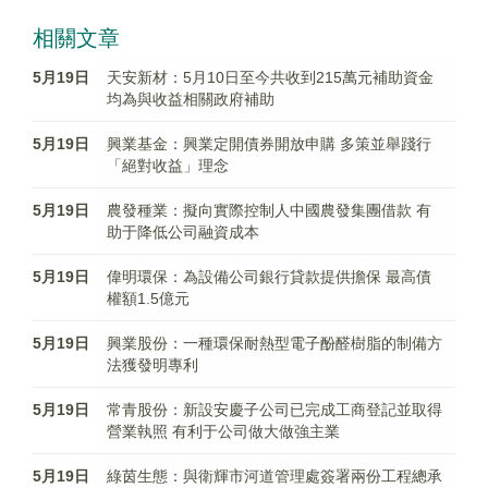
相關文章
5月19日
天安新材：5月10日至今共收到215萬元補助資金
均為與收益相關政府補助
5月19日
興業基金：興業定開債券開放申購 多策並舉踐行
「絕對收益」理念
5月19日
農發種業：擬向實際控制人中國農發集團借款 有
助于降低公司融資成本
5月19日
偉明環保：為設備公司銀行貸款提供擔保 最高債
權額1.5億元
5月19日
興業股份：一種環保耐熱型電子酚醛樹脂的制備方
法獲發明專利
5月19日
常青股份：新設安慶子公司已完成工商登記並取得
營業執照 有利于公司做大做強主業
5月19日
綠茵生態：與衛輝市河道管理處簽署兩份工程總承