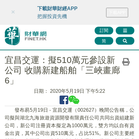
財華智庫網
FINTV
FINMETA
財華證券
媒體矩陣
下載財華財經APP
×
下載APP
智庫沙龍
聯絡我們
把握投資先機
訂閱
简
宜昌交運：擬510萬元參設新
公司 收購新建船舶「三峽畫廊
6」
日期：
2020年5月19日 下午5:22
發布易5月19日 - 宜昌交運（002627）晚間公告稱，公
司擬與湖北九海旅遊資源開發有限責任公司共同出資組建新
公司，新公司注冊資本擬定為1000萬元，雙方均以自有資
金出資，其中公司出資510萬元，占比51%。新公司主要經