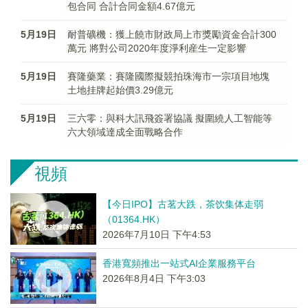
包合同 合計合同金額4.67億元
5月19日
耐普礦機：獲上饒市財政局上市獎勵資金合計300
萬元 將對公司2020年度淨利産生一定影響
5月19日
賽隆藥業：賽隆國際擬競拍珠海市一宗項目地塊
土地挂牌起始價3.29億元
5月19日
三六零：與科大訊飛簽署協議 擬圍繞人工智能等
六大領域達成全面戰略合作
視頻
【今日IPO】古茗大跌，茶饮集体走弱
（01364.HK）
2026年7月10日 下午4:53
香港寬頻推出一站式AI企業服務平台
2026年8月4日 下午3:03