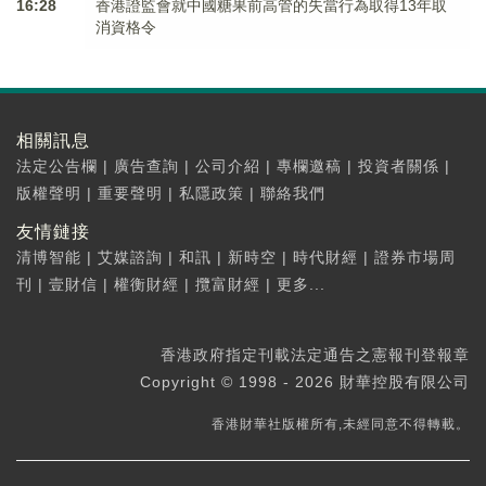
16:28
香港證監會就中國糖果前高管的失當行為取得13年取
消資格令
相關訊息
法定公告欄
|
廣告查詢
|
公司介紹
|
專欄邀稿
|
投資者關係
|
版權聲明
|
重要聲明
|
私隱政策
|
聯絡我們
友情鏈接
清博智能
|
艾媒諮詢
|
和訊
|
新時空
|
時代財經
|
證券市場周
刊
|
壹財信
|
權衡財經
|
攬富財經
|
更多...
香港政府指定刊載法定通告之憲報刊登報章
Copyright © 1998 - 2026 財華控股有限公司
香港財華社版權所有,未經同意不得轉載。