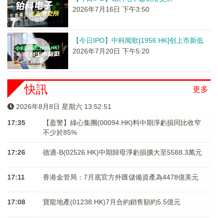
2026年7月16日 下午3:50
【今日IPO】中科闻歌[1956.HK]创上市新低
2026年7月20日 下午5:20
快訊
更多
2026年8月8日 星期六 13:52:51
17:35
【盈警】綠心集團(00094.HK)料中期淨虧損同比收窄
不少於85%
17:26
德適-B(02526.HK)中期歸母淨虧損擴大至5588.3萬元
17:11
香港金管局：7月底官方外匯儲備資產為4478億美元
17:08
寶龍地產(01238.HK)7月合約銷售額約5.5億元