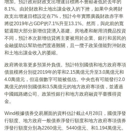
增加。預計政府財政支出增速目標將不會顯著低於去年的
8.1%。由於財政和土地出讓金收入的下挫，如果中央將財
政支出增速目標設定在7%，預計今年實際廣義財政赤字率
將從2019年占GDP的7.1%升至13.1%。然而，與此前的寬
鬆週期大部分新增信貸湧入基建、房地產和耐用消費品投資
不同，預計本次新增信貸將主要被用於企業、銀行和居民的
金融援助以幫助他們渡過難關，且一攬子政策僅能對沖財政
和土地出讓金收入的萎縮。
政府將依靠更多預算外負債。預計特別國債和地方政府專項
債規模將分別從2019年的零和2.15萬億元升至3.0萬億元和
4.0萬億元，但這個數字可能被低估。中央也有可能發行2.0
萬億元的特別國債和3.5萬億元的地方政府專項債，並通過
中國鐵路總公司、政策性銀行和地方政府融資平臺獲得資
金。
Wind根據債券交易層面的資料估計截止4月28日，國債淨發
行額度、地方政府一般債券淨發行額度和地方政府專項債券
淨發行額度分別為2260億元、5440億元、和1.194萬億元。