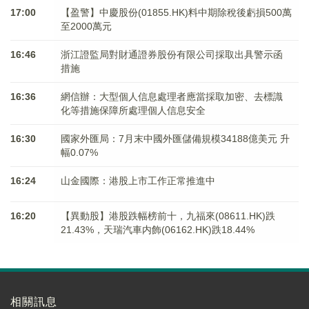
17:00
【盈警】中慶股份(01855.HK)料中期除稅後虧損500萬
至2000萬元
16:46
浙江證監局對財通證券股份有限公司採取出具警示函
措施
16:36
網信辦：大型個人信息處理者應當採取加密、去標識
化等措施保障所處理個人信息安全
16:30
國家外匯局：7月末中國外匯儲備規模34188億美元 升
幅0.07%
16:24
山金國際：港股上市工作正常推進中
16:20
【異動股】港股跌幅榜前十，九福來(08611.HK)跌
21.43%，天瑞汽車内飾(06162.HK)跌18.44%
相關訊息