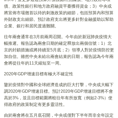
債、政策性銀行和地方政府融資平臺獲得資金；3）中央或
將宣佈市場翹首以待的刺激政策的細節，包括預算內和預算
外財政支出細節。預計政府支出將更多針對金融援助以幫助
企業、銀行和居民渡過難關。
往年兩會通常在3月前兩周召開。今年由於新冠肺炎疫情大
幅推遲。報告認為兩會日期的確定釋放出兩個信號：1）北
京的封鎖措施或將持續至5月底；2）領導人對於疫情防控更
加自信。雖然中央未給出兩會結束的日期，報告認為今年兩
會將從往年的11天縮短至一周。
2020年GDP增速目標有極大不確定性
鑒於疫情對中國和全球經濟造成的巨大打擊，中央或大幅下
調2020年GDP增速目標。預計2020年GDP增速目標將不會
高於3%，並且目標範圍將較往年有所放寬（例如2-3%）使
得政府的政策制定有更多靈活性。
由於兩會將在五月底召開，中央或僅對下半年而非全年設定