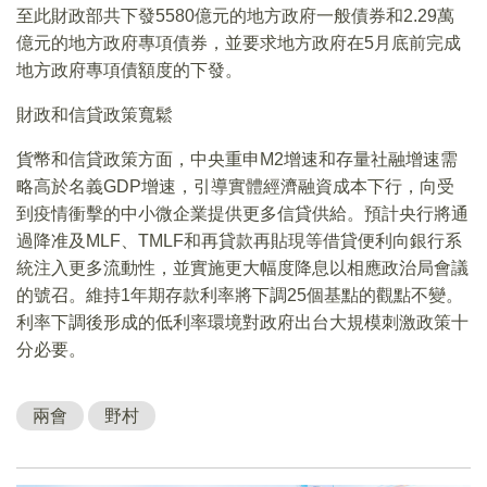
至此財政部共下發5580億元的地方政府一般債券和2.29萬
億元的地方政府專項債券，並要求地方政府在5月底前完成
地方政府專項債額度的下發。
財政和信貸政策寬鬆
貨幣和信貸政策方面，中央重申M2增速和存量社融增速需
略高於名義GDP增速，引導實體經濟融資成本下行，向受
到疫情衝擊的中小微企業提供更多信貸供給。預計央行將通
過降准及MLF、TMLF和再貸款再貼現等借貸便利向銀行系
統注入更多流動性，並實施更大幅度降息以相應政治局會議
的號召。維持1年期存款利率將下調25個基點的觀點不變。
利率下調後形成的低利率環境對政府出台大規模刺激政策十
分必要。
兩會
野村