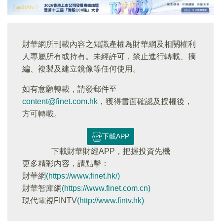
財華網所刊載內容之知識產權為財華網及相關權利
人專屬所有或持有。未經許可，禁止進行轉載、摘
編、複製及建立鏡像等任何使用。
如有意願轉載，請發郵件至
content@finet.com.hk
，獲得書面確認及授權後，
方可轉載。
下載APP
下載財華財經APP，把握投資先機
更多精彩内容，請點擊：
財華網
(https://www.finet.hk/)
財華智庫網
(https://www.finet.com.cn)
現代電視FINTV
(http://www.fintv.hk)