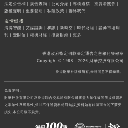
法定公告欄
|
廣告查詢
|
公司介紹
|
專欄邀稿
|
投資者關係
|
版權聲明
|
重要聲明
|
私隱政策
|
聯絡我們
友情鏈接
清博智能
|
艾媒諮詢
|
和訊
|
新時空
|
時代財經
|
證券市場周
刊
|
壹財信
|
權衡財經
|
攬富財經
|
更多...
香港政府指定刊載法定通告之憲報刊登報章
Copyright © 1998 - 2026 財華控股有限公司
香港財華社版權所有,未經同意不得轉載。
免責聲明：
財華控股有限公司及香港聯合交易所有限公司將盡力確保彼等所提供資料
之準確性及可靠性,但並不保證資料絕對無誤,資料如有錯漏而令閣下蒙受
損失,本公司概不負責。