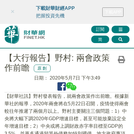
財華智庫網
FINTV
FINMETA
財華證券
媒體矩陣
下載財華財經APP
×
下載APP
智庫沙龍
聯絡我們
把握投資先機
訂閱
简
【大行報告】野村: 兩會政策
作前瞻
原創
日期：
2020年5月7日 下午3:49
【財華社訊】野村發表報告，就兩會政策作出前瞻。根據新
華社的報導，2020年兩會將在5月22日召開，疫情使得兩會
較往年推遲了兩個月以上。野村主要關注三個問題：1）中
央將大幅下調2020年GDP增速目標，甚至可能放棄設定全
年增速目標；2）中央或將上調財政赤字率目標至GDP的
3.5%，並更多通過預算外債務如特別國債、地方政府專項