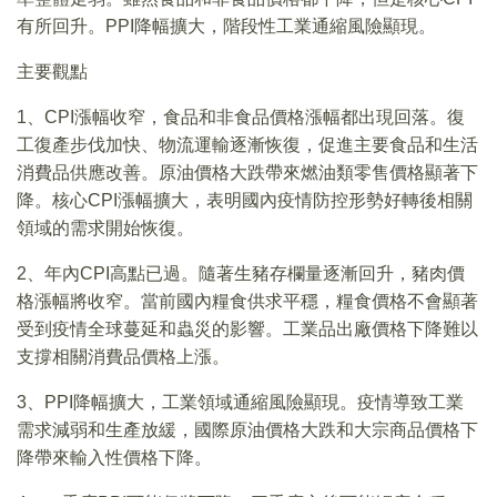
有所回升。PPI降幅擴大，階段性工業通縮風險顯現。
主要觀點
1、CPI漲幅收窄，食品和非食品價格漲幅都出現回落。復
工復產步伐加快、物流運輸逐漸恢復，促進主要食品和生活
消費品供應改善。原油價格大跌帶來燃油類零售價格顯著下
降。核心CPI漲幅擴大，表明國內疫情防控形勢好轉後相關
領域的需求開始恢復。
2、年內CPI高點已過。隨著生豬存欄量逐漸回升，豬肉價
格漲幅將收窄。當前國內糧食供求平穩，糧食價格不會顯著
受到疫情全球蔓延和蟲災的影響。工業品出廠價格下降難以
支撐相關消費品價格上漲。
3、PPI降幅擴大，工業領域通縮風險顯現。疫情導致工業
需求減弱和生產放緩，國際原油價格大跌和大宗商品價格下
降帶來輸入性價格下降。