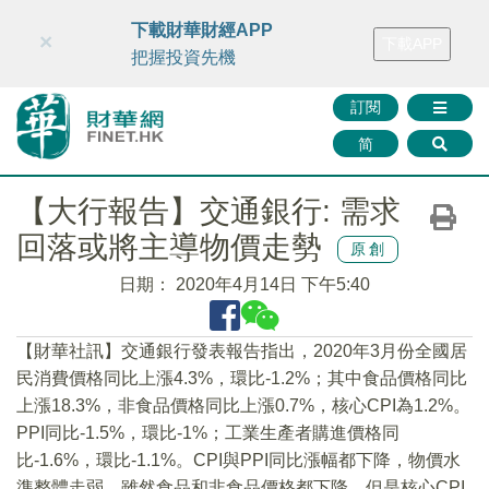
財華智庫網
FINTV
FINMETA
財華證券
媒體矩陣
下載財華財經APP
×
下載APP
智庫沙龍
聯絡我們
把握投資先機
訂閱
简
【大行報告】交通銀行: 需求
回落或將主導物價走勢
原創
日期：
2020年4月14日 下午5:40
【財華社訊】交通銀行發表報告指出，2020年3月份全國居
民消費價格同比上漲4.3%，環比-1.2%；其中食品價格同比
上漲18.3%，非食品價格同比上漲0.7%，核心CPI為1.2%。
PPI同比-1.5%，環比-1%；工業生產者購進價格同
比-1.6%，環比-1.1%。CPI與PPI同比漲幅都下降，物價水
準整體走弱。雖然食品和非食品價格都下降，但是核心CPI