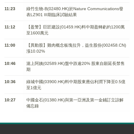
11:23
綠竹生物-B(02480.HK)於Nature Communications發
表LZ901 III期臨床試驗結果
11:12
【盈警】巨匠建設(01459.HK)料中期盈轉虧約1200萬
至1600萬元
11:00
【異動股】雞肉概念板塊拉升，益生股份(002458.CN)
漲10.02%
10:46
滬上阿姨(02589.HK)盤中跌逾20% 股東自願延長禁售
期
10:36
綠城中國(03900.HK)料中期股東應佔利潤下降至0.5億
至1億元
10:27
中國金石(01380.HK)與第一亞洲及第一金鋪訂立諒解
備忘錄