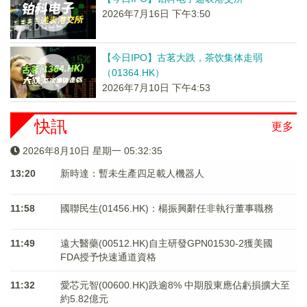
2026年7月16日 下午3:50
【今日IPO】古茗大跌，茶饮集体走弱
（01364.HK）
2026年7月10日 下午4:53
快訊
更多
2026年8月10日 星期一 05:32:35
13:20
新時達：暫未生產四足載人機器人
11:58
國聯民生(01456.HK)：楊振興辭任非執行董事職務
11:49
遠大醫藥(00512.HK)自主研發GPN01530-2獲美國
FDA授予快速通道資格
11:32
愛芯元智(00600.HK)跌逾8% 中期股東應佔虧損擴大至
約5.82億元