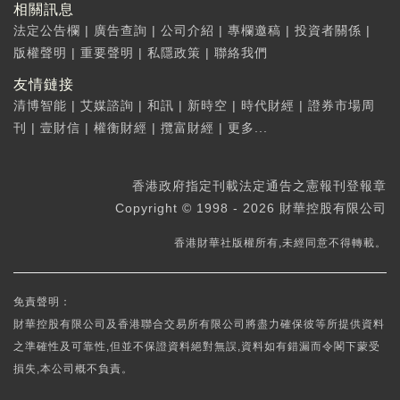
相關訊息
法定公告欄
|
廣告查詢
|
公司介紹
|
專欄邀稿
|
投資者關係
|
版權聲明
|
重要聲明
|
私隱政策
|
聯絡我們
友情鏈接
清博智能
|
艾媒諮詢
|
和訊
|
新時空
|
時代財經
|
證券市場周
刊
|
壹財信
|
權衡財經
|
攬富財經
|
更多...
香港政府指定刊載法定通告之憲報刊登報章
Copyright © 1998 - 2026 財華控股有限公司
香港財華社版權所有,未經同意不得轉載。
免責聲明：
財華控股有限公司及香港聯合交易所有限公司將盡力確保彼等所提供資料
之準確性及可靠性,但並不保證資料絕對無誤,資料如有錯漏而令閣下蒙受
損失,本公司概不負責。