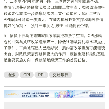
4、二季度PPI可能仍將下降，三季度之後可能觸底企穩。
疫情全球蔓延將影響我國出口相關工業生產，國際原油價格
震盪走低將進一步傳導到國內工業生產環節，預計二季度
PPI降幅可能進一步擴大。在國內積極政策支撐和海外疫情
轉好的預期下，預計三季度之後PPI可能觸底企穩。
5、物價下行為逆週期宏觀政策調控釋放了空間。CPI漲幅
趨於回落為貨幣政策繼續降准、降低終端融資利率水準提供
了條件。工業通縮壓力已經顯現，擴內需政策措施可能繼續
出台。財政政策需要發揮更大的作用，疫後重建和拉動基建
是重要實施方向，保就業是經濟工作的首要任務。
通漲
CPI
PPI
交通銀行