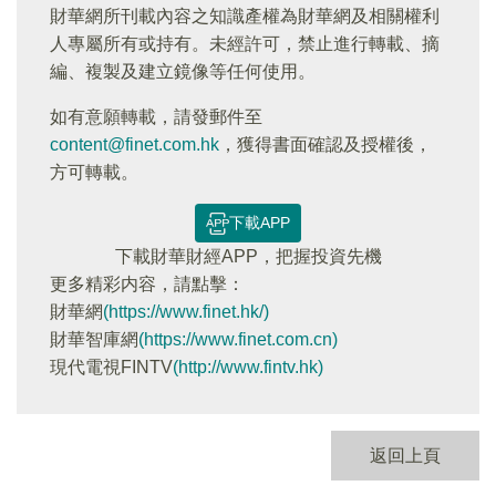
財華網所刊載內容之知識產權為財華網及相關權利
人專屬所有或持有。未經許可，禁止進行轉載、摘
編、複製及建立鏡像等任何使用。
如有意願轉載，請發郵件至
content@finet.com.hk
，獲得書面確認及授權後，
方可轉載。
下載APP
下載財華財經APP，把握投資先機
更多精彩内容，請點擊：
財華網
(https://www.finet.hk/)
財華智庫網
(https://www.finet.com.cn)
現代電視FINTV
(http://www.fintv.hk)
返回上頁