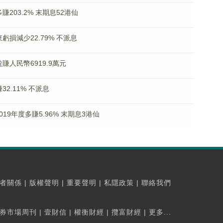
多賺203.2% 末期息52港仙
股東虧損減少22.79% 不派息
轉盈賺人民幣6919.9萬元
賺32.11% 不派息
K)2019年度多賺5.96% 末期息3港仙
者關係
|
版權聲明
|
重要聲明
|
私隱政策
|
聯絡我們
券市場周刊
|
壹財信
|
權衡財經
|
攬富財經
|
更多...