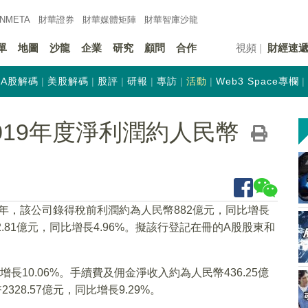
INMETA
財華證券
財華
媒體矩陣
財華
智庫沙龍
單
地圖
沙龍
企業
研究
顧問
合作
視頻
財經速
A股解碼
美股解碼
股評
研報
專訪
活動
Web3 Space專欄
)2019年度淨利潤約人民幣
19年，該公司錄得稅前利潤約為人民幣882億元，同比增長
2.81億元，同比增長4.96%。擬該行登記在冊的A股股東和
。
增長10.06%。手續費及佣金淨收入約為人民幣436.25億
28.57億元，同比增長9.29%。