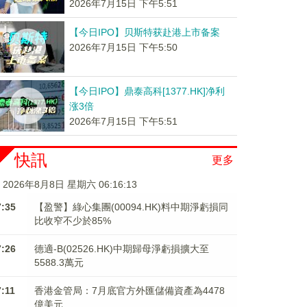
2026年7月15日 下午5:51
【今日IPO】贝斯特获赴港上市备案
2026年7月15日 下午5:50
【今日IPO】鼎泰高科[1377.HK]净利
涨3倍
2026年7月15日 下午5:51
快訊
更多
2026年8月8日 星期六 06:16:14
7:35
【盈警】綠心集團(00094.HK)料中期淨虧損同
比收窄不少於85%
7:26
德適-B(02526.HK)中期歸母淨虧損擴大至
5588.3萬元
7:11
香港金管局：7月底官方外匯儲備資產為4478
億美元