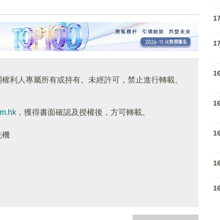
1
1
1
關權利人專屬所有或持有。未經許可，禁止進行轉載、
1
om.hk
，獲得書面確認及授權後，方可轉載。
1
先機
1
1