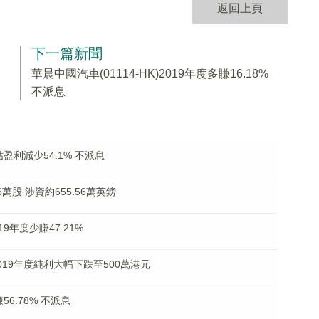
返回上頁
下一篇新聞
華晨中國汽車(01114-HK)2019年度多賺16.18%
不派息
應佔盈利減少54.1% 不派息
16萬股 涉資約655.56萬英鎊
2019年度少賺47.21%
2019年度純利大幅下跌至500萬港元
賺56.78% 不派息