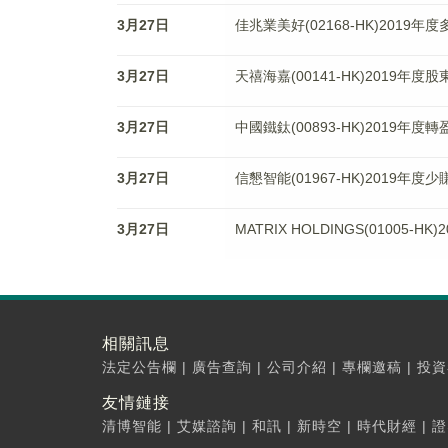
3月27日
佳兆業美好(02168-HK)2019年度
3月27日
天禧海嘉(00141-HK)2019年度
3月27日
中國鐵鈦(00893-HK)2019年度
3月27日
信懇智能(01967-HK)2019年度少
3月27日
MATRIX HOLDINGS(01005-H
相關訊息
法定公告欄
|
廣告查詢
|
公司介紹
|
專欄邀稿
|
投資
友情鏈接
清博智能
|
艾媒諮詢
|
和訊
|
新時空
|
時代財經
|
證