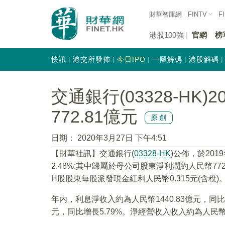
財華智庫網
FINTV
F
港股100強
官網
榜
快訊
港交所發佈
今日IPO
一圖解碼
港股解碼
交通銀行(03328-HK
772.81億元
原創
日期：
2020年3月27日 下午4:51
【財華社訊】交通銀行(
03328-HK
)公佈，於20
2.48%;其中歸屬於母公司股東淨利潤約人民幣77
H股股東每股派發現金紅利人民幣0.315元(含稅)
年内，利息淨收入約為人民幣1440.83億元，同比
元，同比增長5.79%。淨經營收入收入約為人民幣23