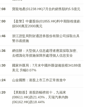
7:08
寶龍地產(01238.HK)7月合約銷售額約5.5億元
7:00
【盈警】中慶股份(01855.HK)料中期除稅後虧
損500萬至2000萬元
6:46
浙江證監局對財通證券股份有限公司採取出具
警示函措施
6:36
網信辦：大型個人信息處理者應當採取加密、
去標識化等措施保障所處理個人信息安全
6:30
國家外匯局：7月末中國外匯儲備規模34188億
美元 升幅0.07%
6:24
山金國際：港股上市工作正常推進中
6:20
【異動股】港股跌幅榜前十，九福來
(08611.HK)跌21.43%，天瑞汽車内飾
(06162.HK)跌18.44%