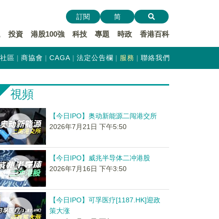
訂閱
简
遞
投資
港股100強
科技
專題
時政
香港百科
社區
商協會
CAGA
法定公告欄
服務
聯絡我們
視頻
【今日IPO】奥动新能源二闯港交所
2026年7月21日 下午5:50
【今日IPO】威兆半导体二冲港股
2026年7月16日 下午3:50
【今日IPO】可孚医疗[1187.HK]迎政
策大涨