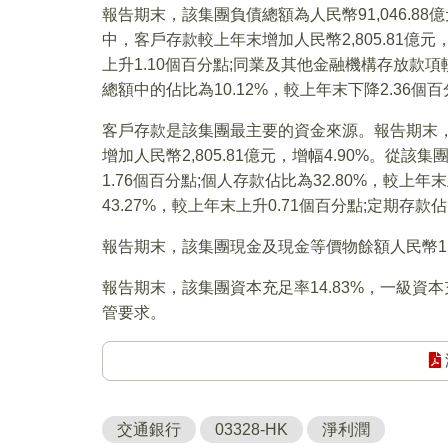
報告期末，該集團負債總額為人民幣91,046.88億
中，客戶存款較上年末增加人民幣2,805.81億元
上升1.10個百分點;同業及其他金融機構存放款項較上
總額中的佔比為10.12%，較上年末下降2.36個
客戶存款是該集團最主要的資金來源。報告期末，該
增加人民幣2,805.81億元，增幅4.90%。從
1.76個百分點;個人存款佔比為32.80%，較上
43.27%，較上年末上升0.71個百分點;定期存款
報告期末，該集團現金及現金等價物餘額人民幣1,67
報告期末，該集團資本充足率14.83%，一級資本充
管要求。
交通銀行
03328-HK
淨利潤