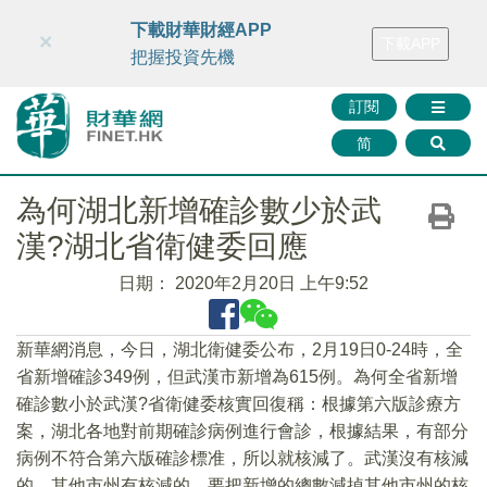
財華智庫網
FINTV
FINMETA
財華證券
媒體矩陣
下載財華財經APP
×
下載APP
智庫沙龍
聯絡我們
把握投資先機
訂閱
简
為何湖北新增確診數少於武
漢?湖北省衛健委回應
日期：
2020年2月20日 上午9:52
新華網消息，今日，湖北衛健委公布，2月19日0-24時，全
省新增確診349例，但武漢市新增為615例。為何全省新增
確診數小於武漢?省衛健委核實回復稱：根據第六版診療方
案，湖北各地對前期確診病例進行會診，根據結果，有部分
病例不符合第六版確診標准，所以就核減了。武漢沒有核減
的，其他市州有核減的，要把新增的總數減掉其他市州的核