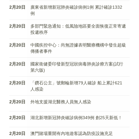
2月20日
廣東省新增新冠肺炎確診病例1例 累計確診1332
例
2月20日
多部門緊急通知：低風險地區要全面恢復正常寄遞
投遞秩序
2月20日
中國疾控中心：尚無證據表明醫療機構中發生超級
傳播者事件
2月20日
國家衛健委印發新型冠狀病毒肺炎診療方案(試行
第六版)
2月20日
「鑽石公主」號郵輪新增79人確診 船上累計621
人感染
2月20日
外地支援湖北醫務人員無人感染
2月20日
湖北新增新冠肺炎確診病例349例 創25天新低！
2月20日
澳門賭場重開有內地遊客認為防疫設施充足