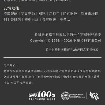
友情鏈接
清博智能
|
艾媒諮詢
|
和訊
|
新時空
|
時代財經
|
證券市場周
刊
|
壹財信
|
權衡財經
|
攬富財經
|
更多...
香港政府指定刊載法定通告之憲報刊登報章
Copyright © 1998 - 2026 財華控股有限公司
香港財華社版權所有,未經同意不得轉載。
免責聲明：
財華控股有限公司及香港聯合交易所有限公司將盡力確保彼等所提供資料
之準確性及可靠性,但並不保證資料絕對無誤,資料如有錯漏而令閣下蒙受
損失,本公司概不負責。