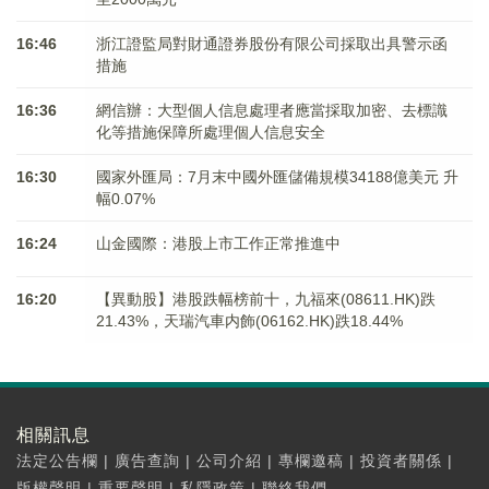
16:46
浙江證監局對財通證券股份有限公司採取出具警示函
措施
16:36
網信辦：大型個人信息處理者應當採取加密、去標識
化等措施保障所處理個人信息安全
16:30
國家外匯局：7月末中國外匯儲備規模34188億美元 升
幅0.07%
16:24
山金國際：港股上市工作正常推進中
16:20
【異動股】港股跌幅榜前十，九福來(08611.HK)跌
21.43%，天瑞汽車内飾(06162.HK)跌18.44%
相關訊息
法定公告欄
|
廣告查詢
|
公司介紹
|
專欄邀稿
|
投資者關係
|
版權聲明
|
重要聲明
|
私隱政策
|
聯絡我們