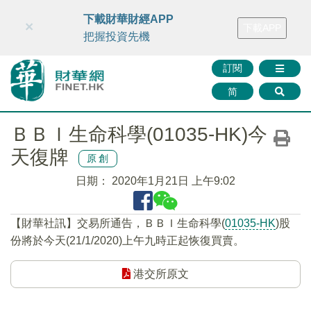
財華智庫網
FINTV
FINMETA
財華證券
媒體矩陣
下載財華財經APP
×
下載APP
智庫沙龍
聯絡我們
把握投資先機
訂閱
简
ＢＢＩ生命科學(01035-HK)今
天復牌
原創
日期：
2020年1月21日 上午9:02
【財華社訊】交易所通告，ＢＢＩ生命科學(
01035-HK
)股
份將於今天(21/1/2020)上午九時正起恢復買賣。
港交所原文