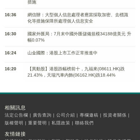
措施
16:36
網信辦：大型個人信息處理者應當採取加密、去標識
化等措施保障所處理個人信息安全
16:30
國家外匯局：7月末中國外匯儲備規模34188億美元 升
幅0.07%
16:24
山金國際：港股上市工作正常推進中
16:20
【異動股】港股跌幅榜前十，九福來(08611.HK)跌
21.43%，天瑞汽車内飾(06162.HK)跌18.44%
相關訊息
法定公告欄
|
廣告查詢
|
公司介紹
|
專欄邀稿
|
投資者關係
|
版權聲明
|
重要聲明
|
私隱政策
|
聯絡我們
友情鏈接