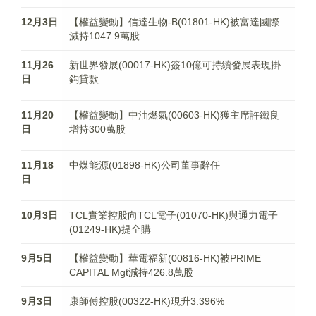
12月3日
【權益變動】信達生物-B(01801-HK)被富達國際
減持1047.9萬股
11月26
新世界發展(00017-HK)簽10億可持續發展表現掛
日
鈎貸款
11月20
【權益變動】中油燃氣(00603-HK)獲主席許鐵良
日
增持300萬股
11月18
中煤能源(01898-HK)公司董事辭任
日
10月3日
TCL實業控股向TCL電子(01070-HK)與通力電子
(01249-HK)提全購
9月5日
【權益變動】華電福新(00816-HK)被PRIME
CAPITAL Mgt減持426.8萬股
9月3日
康師傅控股(00322-HK)現升3.396%