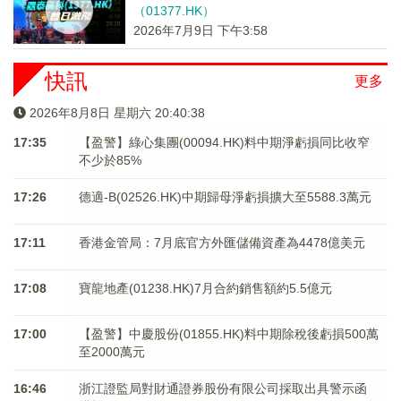
（01377.HK）
2026年7月9日 下午3:58
快訊
更多
2026年8月8日 星期六 20:40:38
17:35
【盈警】綠心集團(00094.HK)料中期淨虧損同比收窄
不少於85%
17:26
德適-B(02526.HK)中期歸母淨虧損擴大至5588.3萬元
17:11
香港金管局：7月底官方外匯儲備資產為4478億美元
17:08
寶龍地產(01238.HK)7月合約銷售額約5.5億元
17:00
【盈警】中慶股份(01855.HK)料中期除稅後虧損500萬
至2000萬元
16:46
浙江證監局對財通證券股份有限公司採取出具警示函