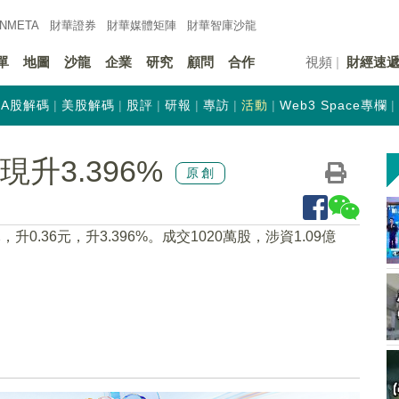
INMETA
財華證券
財華
媒體矩陣
財華
智庫沙龍
單
地圖
沙龍
企業
研究
顧問
合作
視頻
財經速
A股解碼
美股解碼
股評
研報
專訪
活動
Web3 Space專欄
現升3.396%
原創
元，升0.36元，升3.396%。成交1020萬股，涉資1.09億