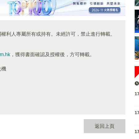
關權利人專屬所有或持有。未經許可，禁止進行轉載、
om.hk
，獲得書面確認及授權後，方可轉載。
先機
1
1
返回上頁
1