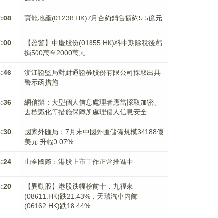
7:08
寶龍地產(01238.HK)7月合約銷售額約5.5億元
7:00
【盈警】中慶股份(01855.HK)料中期除稅後虧
損500萬至2000萬元
6:46
浙江證監局對財通證券股份有限公司採取出具
警示函措施
6:36
網信辦：大型個人信息處理者應當採取加密、
去標識化等措施保障所處理個人信息安全
6:30
國家外匯局：7月末中國外匯儲備規模34188億
美元 升幅0.07%
6:24
山金國際：港股上市工作正常推進中
6:20
【異動股】港股跌幅榜前十，九福來
(08611.HK)跌21.43%，天瑞汽車内飾
(06162.HK)跌18.44%