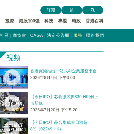
訂閱
简
遞
投資
港股100強
科技
專題
時政
香港百科
社區
商協會
CAGA
法定公告欄
服務
聯絡我們
視頻
香港寬頻推出一站式AI企業服務平台
2026年8月4日 下午3:03
【今日IPO】芯碁微装[9630.HK]创上
市新低
2026年7月20日 下午5:20
【今日IPO】晶合集成首日涨超
8%（02249.HK）