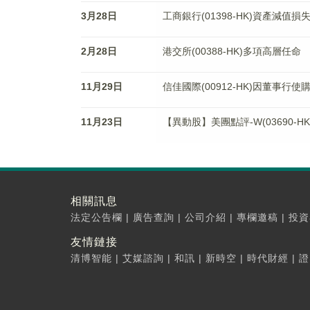
3月28日
工商銀行(01398-HK)資產減值損失升
2月28日
港交所(00388-HK)多項高層任命
11月29日
信佳國際(00912-HK)因董事行
11月23日
【異動股】美團點評-W(03690-HK
相關訊息
法定公告欄
|
廣告查詢
|
公司介紹
|
專欄邀稿
|
投資
友情鏈接
清博智能
|
艾媒諮詢
|
和訊
|
新時空
|
時代財經
|
證