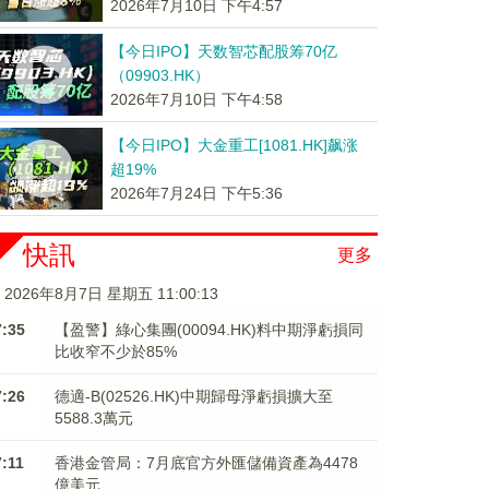
2026年7月10日 下午4:57
【今日IPO】天数智芯配股筹70亿
（09903.HK）
2026年7月10日 下午4:58
【今日IPO】大金重工[1081.HK]飙涨
超19%
2026年7月24日 下午5:36
快訊
更多
2026年8月7日 星期五 11:00:14
7:35
【盈警】綠心集團(00094.HK)料中期淨虧損同
比收窄不少於85%
7:26
德適-B(02526.HK)中期歸母淨虧損擴大至
5588.3萬元
7:11
香港金管局：7月底官方外匯儲備資產為4478
億美元