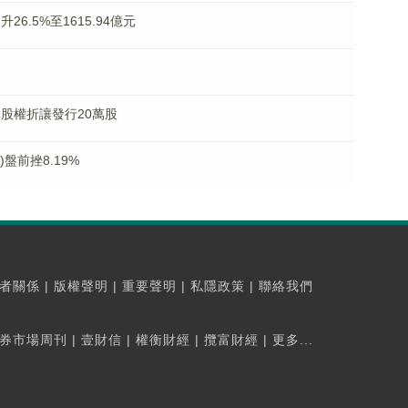
26.5%至1615.94億元
使購股權折讓發行20萬股
)盤前挫8.19%
者關係
|
版權聲明
|
重要聲明
|
私隱政策
|
聯絡我們
券市場周刊
|
壹財信
|
權衡財經
|
攬富財經
|
更多...