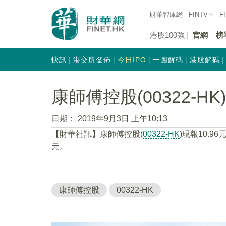
財華智庫網
FINTV
F
港股100強
官網
榜
快訊
港交所發佈
今日IPO
一圖解碼
港股解碼
康師傅控股(00322-HK)
日期：
2019年9月3日 上午10:13
【財華社訊】康師傅控股(
00322-HK
)現報10.96
元。
康師傅控股
00322-HK