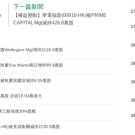
下一篇新聞
1
n
【權益變動】華電福新(00816-HK)被PRIME
CAPITAL Mgt減持426.8萬股
1
1
ellington Mgt增持2118.4萬股
1
董Pos Martin兩日增持99.9萬股
K)被執董韓繼深減持6.05萬股
1
1萬股 涉資18.93萬港元
1
億收購江蘇地塊30%股權
1
HK)被美成集團減持2230.8萬股