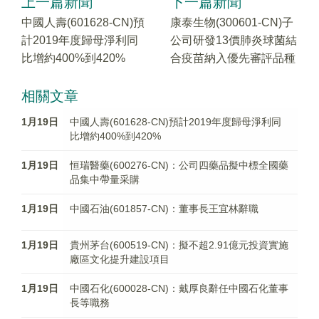
上一篇新聞
下一篇新聞
中國人壽(601628-CN)預
康泰生物(300601-CN)子
計2019年度歸母淨利同
公司研發13價肺炎球菌結
比增約400%到420%
合疫苗納入優先審評品種
相關文章
1月19日
中國人壽(601628-CN)預計2019年度歸母淨利同
比增約400%到420%
1月19日
恒瑞醫藥(600276-CN)：公司四藥品擬中標全國藥
品集中帶量采購
1月19日
中國石油(601857-CN)：董事長王宜林辭職
1月19日
貴州茅台(600519-CN)：擬不超2.91億元投資實施
廠區文化提升建設項目
1月19日
中國石化(600028-CN)：戴厚良辭任中國石化董事
長等職務