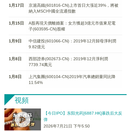
1月17日
京滬高鐵(601816-CN)上市首日大漲近39%，將被
納入MSCI中國全流通指數
1月15日
A股再現天價離婚案：女方獲超3億元市值東尼電
子(603595-CN)股權
1月9日
中信建投(601066-CN)：2019年12月歸母淨利潤
9.82億元
1月8日
西部證券(002673-CN)：2019年12月淨利潤
7739.74萬元
1月8日
上汽集團(600104-CN)2019年汽車總銷量同比降
11.54%
視頻
【今日IPO】东阳光药[6887.HK]暴跌后大反
弹
2026年7月21日 下午5:50