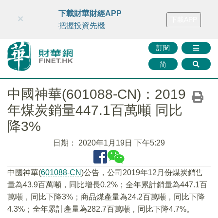
財華智庫網
FINTV
FINMETA
財華證券
媒體矩陣
下載財華財經APP
×
下載APP
智庫沙龍
聯絡我們
把握投資先機
訂閱
简
中國神華(601088-CN)：2019
年煤炭銷量447.1百萬噸 同比
降3%
日期：
2020年1月19日 下午5:29
中國神華(
601088-CN
)公告，公司2019年12月份煤炭銷售
量為43.9百萬噸，同比增長0.2%；全年累計銷量為447.1百
萬噸，同比下降3%；商品煤產量為24.2百萬噸，同比下降
4.3%；全年累計產量為282.7百萬噸，同比下降4.7%。