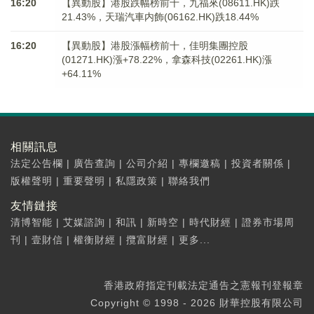
16:20
【異動股】港股跌幅榜前十，九福來(08611.HK)跌
21.43%，天瑞汽車内飾(06162.HK)跌18.44%
16:20
【異動股】港股漲幅榜前十，佳明集團控股
(01271.HK)漲+78.22%，拿森科技(02261.HK)漲
+64.11%
相關訊息
法定公告欄
|
廣告查詢
|
公司介紹
|
專欄邀稿
|
投資者關係
|
版權聲明
|
重要聲明
|
私隱政策
|
聯絡我們
友情鏈接
清博智能
|
艾媒諮詢
|
和訊
|
新時空
|
時代財經
|
證券市場周
刊
|
壹財信
|
權衡財經
|
攬富財經
|
更多...
香港政府指定刊載法定通告之憲報刊登報章
Copyright © 1998 - 2026 財華控股有限公司