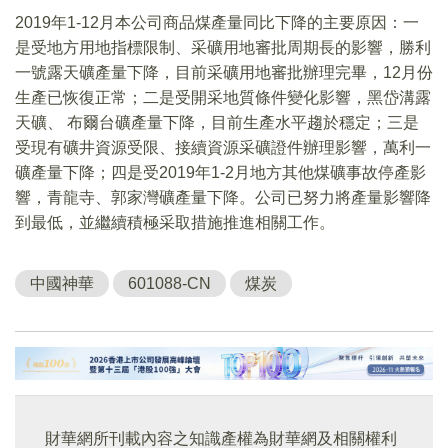
2019年1-12月本公司商品煤產量同比下降的主要原因：一
是受地方用地指標限制、采礦用地審批周期長的影響，勝利
一號露天礦產量下降，目前采礦用地審批辦理完畢，12月份
生產已恢復正常；二是受開采地質條件變化影響，黑岱溝露
天礦、 布爾台礦產量下降，目前生產水平趨於穩定；三是
受現有礦井資源受限、接續資源采礦證件辦理影響，萬利一
礦產量下降；四是受2019年1-2月地方其他煤礦事故停產影
響，青龍寺、郭家灣礦產量下降。公司已努力將產量影響降
到最低，並繼續積極采取措施推進相關工作。
中國神華
601088-CN
煤炭
財華網所刊載內容之知識產權為財華網及相關權利