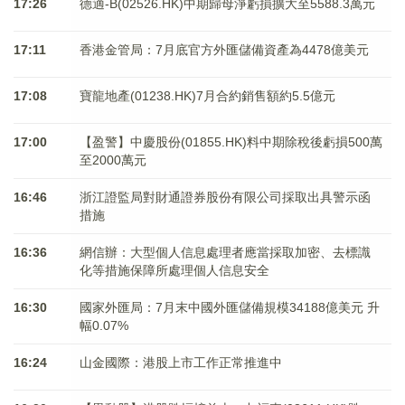
17:26
德適-B(02526.HK)中期歸母淨虧損擴大至5588.3萬元
17:11
香港金管局：7月底官方外匯儲備資產為4478億美元
17:08
寶龍地產(01238.HK)7月合約銷售額約5.5億元
17:00
【盈警】中慶股份(01855.HK)料中期除稅後虧損500萬
至2000萬元
16:46
浙江證監局對財通證券股份有限公司採取出具警示函
措施
16:36
網信辦：大型個人信息處理者應當採取加密、去標識
化等措施保障所處理個人信息安全
16:30
國家外匯局：7月末中國外匯儲備規模34188億美元 升
幅0.07%
16:24
山金國際：港股上市工作正常推進中