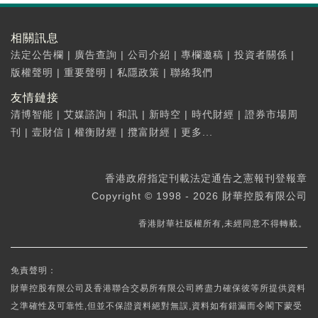
相關訊息
法定公告欄
|
廣告查詢
|
公司介紹
|
專欄邀稿
|
投資者關係
|
版權聲明
|
重要聲明
|
私隱政策
|
聯絡我們
友情鏈接
清博智能
|
艾媒諮詢
|
和訊
|
新時空
|
時代財經
|
證券市場周
刊
|
壹財信
|
權衡財經
|
攬富財經
|
更多...
香港政府指定刊載法定通告之憲報刊登報章
Copyright © 1998 - 2026 財華控股有限公司
香港財華社版權所有,未經同意不得轉載。
免責聲明：
財華控股有限公司及香港聯合交易所有限公司將盡力確保彼等所提供資料
之準確性及可靠性,但並不保證資料絕對無誤,資料如有錯漏而令閣下蒙受