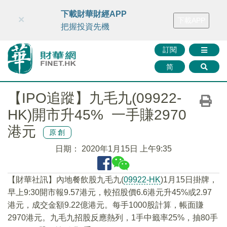
財華智庫網
FINTV
FINMETA
財華證券
媒體矩陣
下載財華財經APP
×
下載APP
智庫沙龍
聯絡我們
把握投資先機
訂閱
简
【IPO追蹤】九毛九(09922-
HK)開市升45% 一手賺2970
港元
原創
日期：
2020年1月15日 上午9:35
【財華社訊】內地餐飲股九毛九(
09922-HK
)1月15日掛牌，
早上9:30開市報9.57港元，較招股價6.6港元升45%或2.97
港元，成交金額9.22億港元。每手1000股計算，帳面賺
2970港元。九毛九招股反應熱列，1手中籤率25%，抽80手