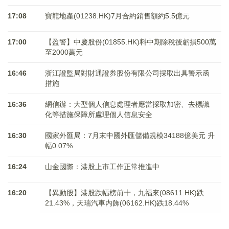
17:08
寶龍地產(01238.HK)7月合約銷售額約5.5億元
17:00
【盈警】中慶股份(01855.HK)料中期除稅後虧損500萬
至2000萬元
16:46
浙江證監局對財通證券股份有限公司採取出具警示函
措施
16:36
網信辦：大型個人信息處理者應當採取加密、去標識
化等措施保障所處理個人信息安全
16:30
國家外匯局：7月末中國外匯儲備規模34188億美元 升
幅0.07%
16:24
山金國際：港股上市工作正常推進中
16:20
【異動股】港股跌幅榜前十，九福來(08611.HK)跌
21.43%，天瑞汽車内飾(06162.HK)跌18.44%