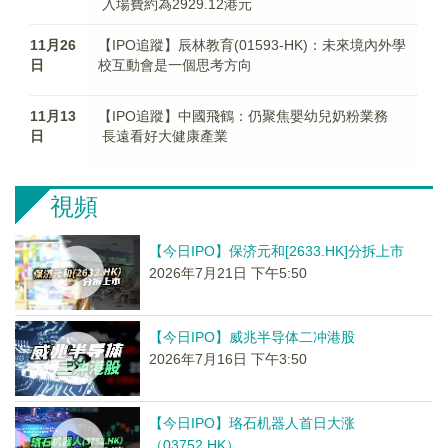
入場費約為2929.12港元
11月26
【IPO追蹤】辰林教育(01593-HK)：未來境內外學
日
校互動會是一個思考方向
11月13
【IPO追蹤】中國飛鶴：仍聚焦嬰幼兒奶粉業務
日
長遠看好大健康產業
視頻
【今日IPO】保济元和[2633.HK]分拆上市
2026年7月21日 下午5:50
【今日IPO】威兆半导体二冲港股
2026年7月16日 下午3:50
【今日IPO】珞石机器人首日大涨
（03752.HK）