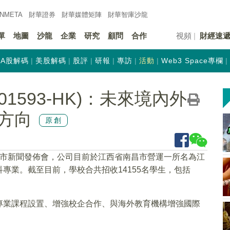
INMETA
財華證券
財華
媒體矩陣
財華
智庫沙龍
單
地圖
沙龍
企業
研究
顧問
合作
視頻
財經速
A股解碼
美股解碼
股評
研報
專訪
活動
Web3 Space專欄
1593-HK)：未來境內外
方向
原創
市新聞發佈會，公司目前於江西省南昌市營運一所名為江
專業。截至目前，學校合共招收14155名學生，包括
專業課程設置、增強校企合作、與海外教育機構增強國際