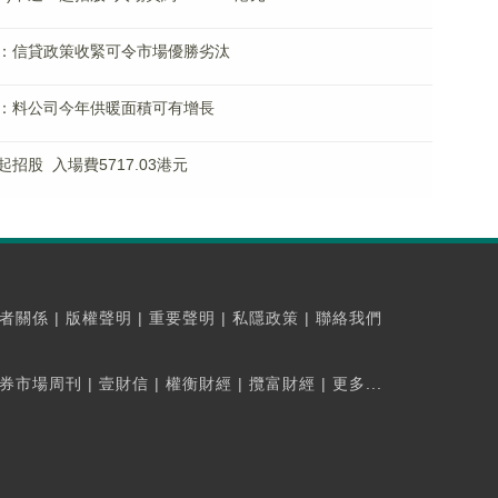
HK)：信貸政策收緊可令市場優勝劣汰
HK)：料公司今年供暖面積可有增長
明起招股 入場費5717.03港元
者關係
|
版權聲明
|
重要聲明
|
私隱政策
|
聯絡我們
券市場周刊
|
壹財信
|
權衡財經
|
攬富財經
|
更多...