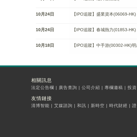
10月24日
【IPO追蹤】盛業資本(06069-
10月24日
【IPO追蹤】春城熱力(01853-
10月18日
【IPO追蹤】中手游(00302-HK)
相關訊息
法定公告欄
|
廣告查詢
|
公司介紹
|
專欄邀稿
|
投資
友情鏈接
清博智能
|
艾媒諮詢
|
和訊
|
新時空
|
時代財經
|
證