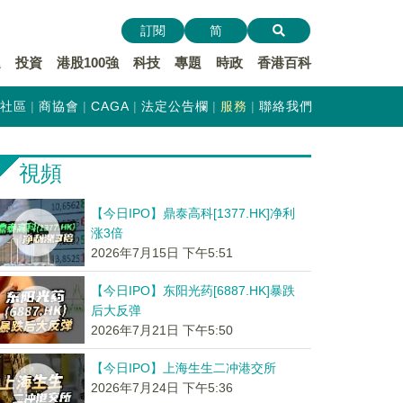
訂閱
简
遞
投資
港股100強
科技
專題
時政
香港百科
社區
商協會
CAGA
法定公告欄
服務
聯絡我們
視頻
【今日IPO】鼎泰高科[1377.HK]净利
涨3倍
2026年7月15日 下午5:51
【今日IPO】东阳光药[6887.HK]暴跌
后大反弹
2026年7月21日 下午5:50
【今日IPO】上海生生二冲港交所
2026年7月24日 下午5:36