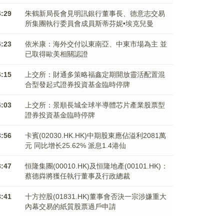
4:29
朱鶴新局長會見明訊銀行董事長、德意志交易
所集團執行委員會成員斯蒂芬妮•埃克兒曼
4:23
依米康：海外交付以東南亞、中東市場為主 並
已取得歐美相關認證
4:15
上交所：財通多策略福鑫定期開放靈活配置混
合型發起式證券投資基金臨時停牌
4:03
上交所：景順長城全球半導體芯片產業股票型
證券投資基金臨時停牌
3:56
卡賓(02030.HK.HK)中期股東應佔溢利2081萬
元 同比增长25.62% 派息1.4港仙
3:47
恒隆集團(00010.HK)及恒隆地產(00101.HK)：
蔡德粦將獲任執行董事及行政總裁
3:41
十方控股(01831.HK)董事會否決一宗涉嫌重大
內幕交易的紙質股票過戶申請