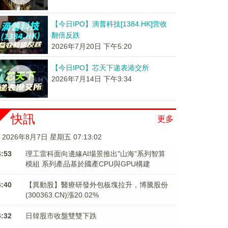
【今日IPO】滴普科技[1384.HK]营收
翻倍反跌
2026年7月20日 下午5:20
【今日IPO】芯天下递表港交所
2026年7月14日 下午3:34
快訊
更多
2026年8月7日 星期五 07:13:02
4:53
理工雷科面向邊緣AI場景推出"山海"系列智算
模組 系列產品基於國產CPU與GPU構建
4:40
【異動股】醫療研發外包板塊拉升，博騰股份
(300363.CN)漲20.02%
4:32
日韓股市收盤雙雙下跌