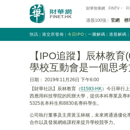
財華智庫網
FINTV
F
港股100強
官網
榜
快訊
港交所發佈
今日IPO
一圖解碼
港股解碼
【IPO追蹤】辰林教育(0
學校互動會是一個思考
日期：
2019年11月26日 下午6:00
【財華社訊】辰林教育（
01593-HK
）今日舉行上
西應用科技學院的民辦大學，提供本科專業及專科
5325名本科生和8830名專科學生。
公司執行董事及主席黃玉林稱，未來將通過優化
合作以及發展網絡課程來提升學校競爭力。