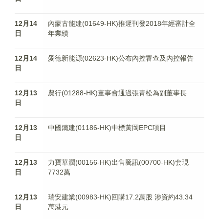
12月14
內蒙古能建(01649-HK)推遲刊發2018年經審計全
日
年業績
12月14
愛德新能源(02623-HK)公布內控審查及內控報告
日
12月13
農行(01288-HK)董事會通過張青松為副董事長
日
12月13
中國鐵建(01186-HK)中標黃岡EPC項目
日
12月13
力寶華潤(00156-HK)出售騰訊(00700-HK)套現
日
7732萬
12月13
瑞安建業(00983-HK)回購17.2萬股 涉資約43.34
日
萬港元