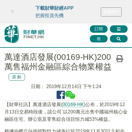
財華智庫網
FINTV
FINMETA
財華證券
媒體矩陣
下載財華財經APP
×
下載APP
智庫沙龍
聯絡我們
把握投資先機
訂閱
简
萬達酒店發展(00169-HK)200
萬售福州金融區綜合物業權益
原創
日期：
2019年12月14日 下午1:24
【財華社訊】萬達酒店發展(
00169-HK
)公布，於2019年12
月13日交易時段後，該公司`以200萬元出售中國福州核心金
融區住宅、辦公室及零售綜合項目恒力城53%權益。
根據由獨立估值師對恒力城進行於2019年11月30日之初步