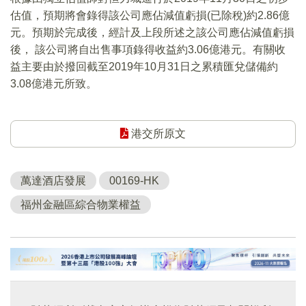
估值，預期將會錄得該公司應佔減值虧損(已除稅)約2.86億
元。預期於完成後，經計及上段所述之該公司應佔減值虧損
後， 該公司將自出售事項錄得收益約3.06億港元。有關收
益主要由於撥回截至2019年10月31日之累積匯兌儲備約
3.08億港元所致。
港交所原文
萬達酒店發展
00169-HK
福州金融區綜合物業權益