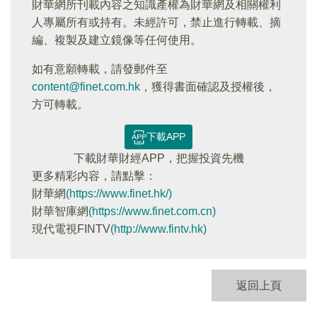
財華網所刊載內容之知識產權為財華網及相關權利
人專屬所有或持有。未經許可，禁止進行轉載、摘
編、複製及建立鏡像等任何使用。
如有意願轉載，請發郵件至
content@finet.com.hk
，獲得書面確認及授權後，
方可轉載。
下載APP
下載財華財經APP，把握投資先機
更多精彩内容，請點擊：
財華網
(https://www.finet.hk/)
財華智庫網
(https://www.finet.com.cn)
現代電視FINTV
(http://www.fintv.hk)
返回上頁