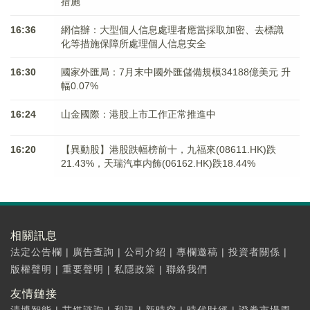
措施
16:36
網信辦：大型個人信息處理者應當採取加密、去標識
化等措施保障所處理個人信息安全
16:30
國家外匯局：7月末中國外匯儲備規模34188億美元 升
幅0.07%
16:24
山金國際：港股上市工作正常推進中
16:20
【異動股】港股跌幅榜前十，九福來(08611.HK)跌
21.43%，天瑞汽車内飾(06162.HK)跌18.44%
相關訊息
法定公告欄
|
廣告查詢
|
公司介紹
|
專欄邀稿
|
投資者關係
|
版權聲明
|
重要聲明
|
私隱政策
|
聯絡我們
友情鏈接