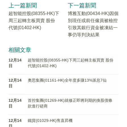
上一篇新聞
下一篇新聞
超智能控股(08355-HK)下
博雅互動(00434-HK)因個
周三起轉主板買賣 股份
別現任或前任僱員被檢控
代號(01402-HK)
引致其銀行資金被凍結一
事仍等判決結果
相關文章
12月14
超智能控股(08355-HK)下周三起轉主板買賣 股份
日
代號(01402-HK)
12月14
奧思集團(01161-HK)全年度多賺13%派息7仙
日
12月14
首控集團(01269-HK)就修正即將到期的換股債條
日
款進行磋商
12月14
鐵貨(01029-HK)售直昇機
日