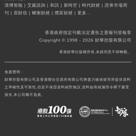
清博智能
|
艾媒諮詢
|
和訊
|
新時空
|
時代財經
|
證券市場周
刊
|
壹財信
|
權衡財經
|
攬富財經
|
更多...
香港政府指定刊載法定通告之憲報刊登報章
Copyright © 1998 - 2026 財華控股有限公司
香港財華社版權所有,未經同意不得轉載。
免責聲明：
財華控股有限公司及香港聯合交易所有限公司將盡力確保彼等所提供資料
之準確性及可靠性,但並不保證資料絕對無誤,資料如有錯漏而令閣下蒙受
損失,本公司概不負責。