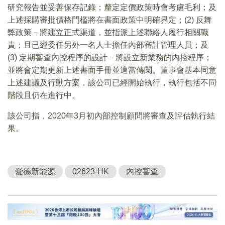
研究報告並妥善保存記錄；釐定定價政策時會考慮毛利；及
上述採購審批價格門檻將在書面政策中明確界定；(2) 反舞
弊政策－將建立正式渠道，並指派上述聯絡人履行相關職
責；且已經委任另外一名人士擔任內部審計管理人員；及
(3) 定期審查內控程序的設計－將設立新業務的內控程序；
並將會定期更新上述書面手冊並適當傳閱。董事會基本同意
上述建議及行動方案，該公司已經開始執行，執行包括不同
階段且仍在進行中。
該公司指，2020年3月初內部控制顧問將審查及評估執行結
果。
愛德新能源
02623-HK
內控審查