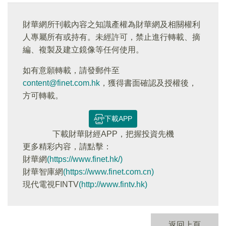
財華網所刊載內容之知識產權為財華網及相關權利
人專屬所有或持有。未經許可，禁止進行轉載、摘
編、複製及建立鏡像等任何使用。
如有意願轉載，請發郵件至
content@finet.com.hk
，獲得書面確認及授權後，
方可轉載。
下載APP
下載財華財經APP，把握投資先機
更多精彩内容，請點擊：
財華網
(https://www.finet.hk/)
財華智庫網
(https://www.finet.com.cn)
現代電視FINTV
(http://www.fintv.hk)
返回上頁