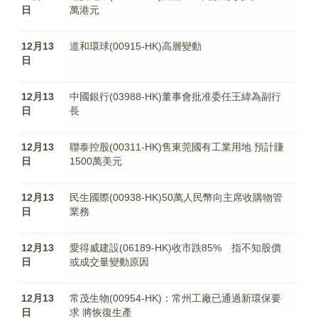
日
萬港元
12月13
道和環球(00915-HK)高層變動
日
12月13
中國銀行(03988-HK)董事會批准委任王緯為副行
日
長
12月13
聯泰控股(00311-HK)售東莞國有工業用地 預計賺
日
1500萬美元
12月13
民生國際(00938-HK)50萬人民幣向主席收購物管
日
業務
12月13
愛得威建設(06189-HK)收市跌85% 指不知股價
日
或成交量變動原因
12月13
常茂生物(00954-HK)：常州工廠已通過新環保要
日
求 將恢復生產