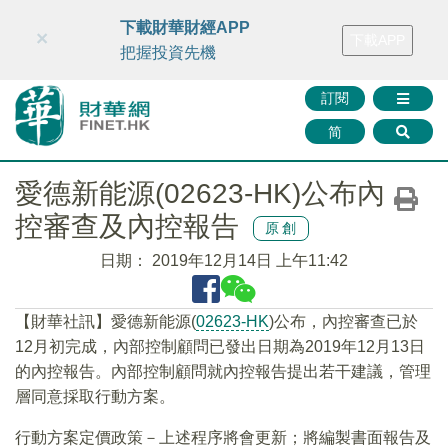
財華智庫網
FINTV
FINMETA
財華證券
媒體矩陣
下載財華財經APP
×
下載APP
智庫沙龍
聯絡我們
把握投資先機
訂閱
简
愛德新能源(02623-HK)公布內
控審查及內控報告
原創
日期：
2019年12月14日 上午11:42
【財華社訊】愛德新能源(
02623-HK
)公布，內控審查已於
12月初完成，內部控制顧問已發出日期為2019年12月13日
的內控報告。內部控制顧問就內控報告提出若干建議，管理
層同意採取行動方案。
行動方案定價政策－上述程序將會更新；將編製書面報告及