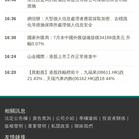
措施
16:36
網信辦：大型個人信息處理者應當採取加密、去標識
化等措施保障所處理個人信息安全
16:30
國家外匯局：7月末中國外匯儲備規模34188億美元 升
幅0.07%
16:24
山金國際：港股上市工作正常推進中
16:20
【異動股】港股跌幅榜前十，九福來(08611.HK)跌
21.43%，天瑞汽車内飾(06162.HK)跌18.44%
相關訊息
法定公告欄
|
廣告查詢
|
公司介紹
|
專欄邀稿
|
投資者關係
|
版權聲明
|
重要聲明
|
私隱政策
|
聯絡我們
友情鏈接