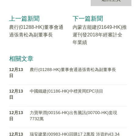
上一篇新聞
下一篇新聞
農行(01288-HK)董事會通
內蒙古能建(01649-HK)推
過張青松為副董事長
遲刊發2018年經審計全
年業績
相關文章
12月13
農行(01288-HK)董事會通過張青松為副董事長
日
12月13
中國鐵建(01186-HK)中標黃岡EPC項目
日
12月13
力寶華潤(00156-HK)出售騰訊(00700-HK)套現
日
7732萬
12月13
瑞安建業(00983-HK)回購17.2萬股 涉資約43.34