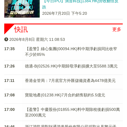
【今日IPO】滴普科技[1384.HK]营收翻倍反
跌
2026年7月20日 下午5:20
快訊
更多
2026年8月8日 星期六 11:08:53
17:35
【盈警】綠心集團(00094.HK)料中期淨虧損同比收窄
不少於85%
17:26
德適-B(02526.HK)中期歸母淨虧損擴大至5588.3萬元
17:11
香港金管局：7月底官方外匯儲備資產為4478億美元
17:08
寶龍地產(01238.HK)7月合約銷售額約5.5億元
17:00
【盈警】中慶股份(01855.HK)料中期除稅後虧損500萬
至2000萬元
16:46
浙江證監局對財通證券股份有限公司採取出具警示函