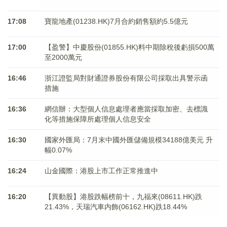
17:08
寶龍地產(01238.HK)7月合約銷售額約5.5億元
17:00
【盈警】中慶股份(01855.HK)料中期除稅後虧損500萬
至2000萬元
16:46
浙江證監局對財通證券股份有限公司採取出具警示函
措施
16:36
網信辦：大型個人信息處理者應當採取加密、去標識
化等措施保障所處理個人信息安全
16:30
國家外匯局：7月末中國外匯儲備規模34188億美元 升
幅0.07%
16:24
山金國際：港股上市工作正常推進中
16:20
【異動股】港股跌幅榜前十，九福來(08611.HK)跌
21.43%，天瑞汽車内飾(06162.HK)跌18.44%