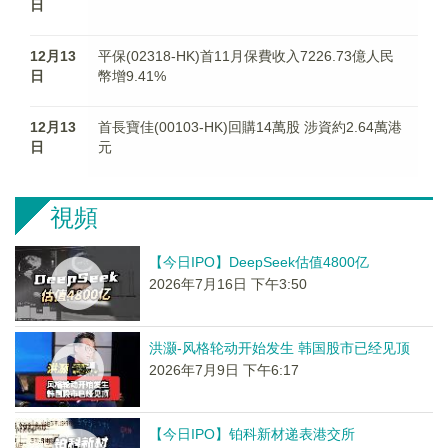
日
12月13
平保(02318-HK)首11月保費收入7226.73億人民
日
幣增9.41%
12月13
首長寶佳(00103-HK)回購14萬股 涉資約2.64萬港
日
元
視頻
【今日IPO】DeepSeek估值4800亿
2026年7月16日 下午3:50
洪灏-风格轮动开始发生 韩国股市已经见顶
2026年7月9日 下午6:17
【今日IPO】铂科新材递表港交所