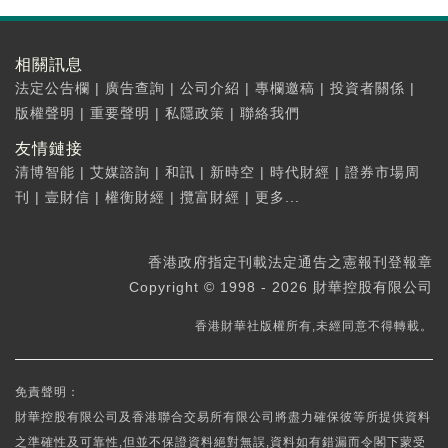
相關訊息
法定公告欄
|
廣告查詢
|
公司介紹
|
專欄邀稿
|
投資者關係
|
版權聲明
|
重要聲明
|
私隱政策
|
聯絡我們
友情鏈接
清博智能
|
艾媒諮詢
|
和訊
|
新時空
|
時代財經
|
證券市場周
刊
|
壹財信
|
權衡財經
|
攬富財經
|
更多...
香港政府指定刊載法定通告之憲報刊登報章
Copyright © 1998 - 2026 財華控股有限公司
香港財華社版權所有,未經同意不得轉載。
免責聲明：
財華控股有限公司及香港聯合交易所有限公司將盡力確保彼等所提供資料
之準確性及可靠性,但並不保證資料絕對無誤,資料如有錯漏而令閣下蒙受