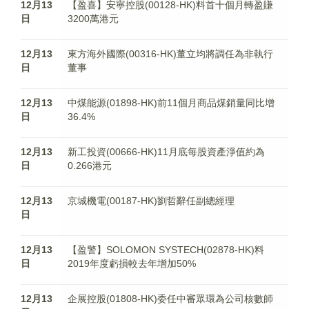
12月13
【盈喜】安寧控股(00128-HK)料首十個月轉盈賺
日
3200萬港元
12月13
東方海外國際(00316-HK)董立均將調任為非執行
日
董事
12月13
中煤能源(01898-HK)前11個月商品煤銷量同比增
日
36.4%
12月13
新工投資(00666-HK)11月底每股資產淨值約為
日
0.266港元
12月13
京城機電(00187-HK)劉哲辭任副總經理
日
12月13
【盈警】SOLOMON SYSTECH(02878-HK)料
日
2019年度虧損較去年增加50%
12月13
企展控股(01808-HK)委任中審眾環為公司核數師