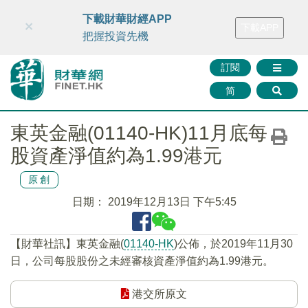
財華智庫網
FINTV
FINMETA
財華證券
媒體矩陣
下載財華財經APP
×
下載APP
智庫沙龍
聯絡我們
把握投資先機
訂閱
简
東英金融(01140-HK)11月底每
股資產淨值約為1.99港元
原創
日期：
2019年12月13日 下午5:45
【財華社訊】東英金融(
01140-HK
)公佈，於2019年11月30
日，公司每股股份之未經審核資產淨值約為1.99港元。
港交所原文