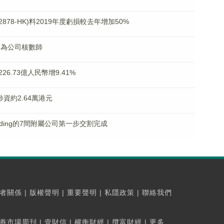
02878-HK)料2019年度虧損較去年增加50%
眾環為公司核數師
226.73億人民幣增9.41%
 涉資約2.64萬港元
Holding的7間附屬公司第一步交割完成
者關係
|
版權聲明
|
重要聲明
|
私隱政策
|
聯絡我們
券市場周刊
|
壹財信
|
權衡財經
|
攬富財經
|
更多...