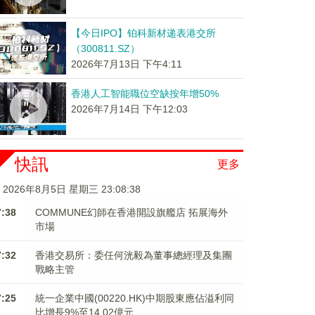
【今日IPO】铂科新材递表港交所
（300811.SZ）
2026年7月13日 下午4:11
香港人工智能職位空缺按年增50%
2026年7月14日 下午12:03
快訊
更多
2026年8月5日 星期三 23:08:38
7:38
COMMUNE幻師在香港開設旗艦店 拓展海外
市場
7:32
香港交易所：委任何洸毅為董事總經理及集團
戰略主管
7:25
統一企業中國(00220.HK)中期股東應佔溢利同
比增長9%至14.02億元