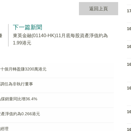
返回上頁
1
下一篇新聞
1
賺
東英金融(01140-HK)11月底每股資產淨值約為
1.99港元
1
1
料首十個月轉盈賺3200萬港元
均將調任為非執行董事
1
品煤銷量同比增36.4%
1
資產淨值約為0.266港元
總經理
1