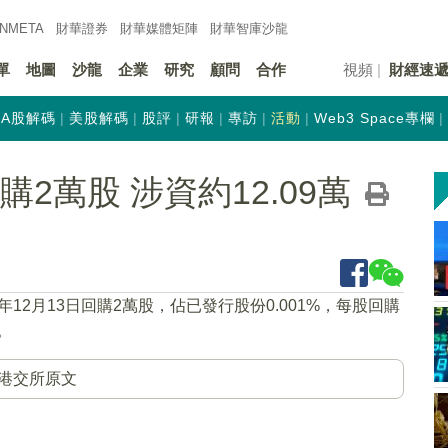
INMETA
財華證券
財華
媒體矩陣
財華
智庫沙龍
單
地圖
沙龍
企業
研究
顧問
合作
視頻
財經速
A股解碼
美股解碼
股評
研報
專訪
活動
Web3 Space專欄
回購2萬股 涉資約12.09萬
9年12月13日回購2萬股，佔已發行股份0.001%，每股回購
。
港交所原文