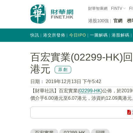
財華智庫網
FINTV
F
港股100強
官網
榜
快訊
港交所發佈
今日IPO
一圖解碼
港股解碼
百宏實業(02299-HK)
港元
原創
日期：
2019年12月13日 下午5:42
【財華社訊】百宏實業(
02299-HK
)公佈，於201
價介乎6.00港元至6.07港元，涉資約12.09萬港元
百宏實業
02299-HK
回購