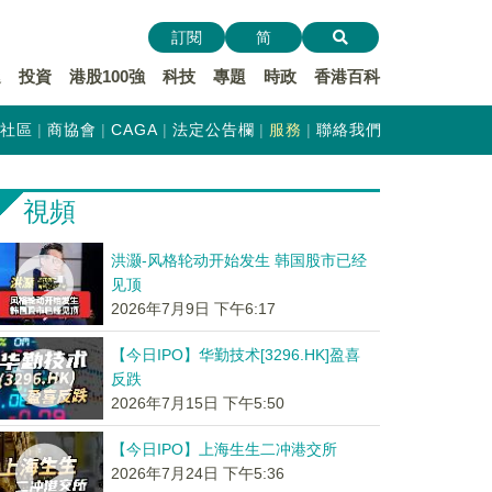
訂閱
简
遞
投資
港股100強
科技
專題
時政
香港百科
社區
商協會
CAGA
法定公告欄
服務
聯絡我們
視頻
洪灏-风格轮动开始发生 韩国股市已经
见顶
2026年7月9日 下午6:17
【今日IPO】华勤技术[3296.HK]盈喜
反跌
2026年7月15日 下午5:50
【今日IPO】上海生生二冲港交所
2026年7月24日 下午5:36