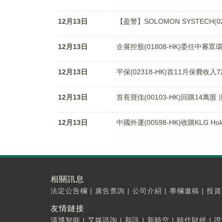
12月13日
【盈警】SOLOMON SYSTECH(
12月13日
企展控股(01808-HK)委任中審
12月13日
平保(02318-HK)首11月保費收入7
12月13日
首長寶佳(00103-HK)回購14萬股
12月13日
中國外運(00598-HK)收購KLG 
相關訊息
法定公告欄
|
廣告查詢
|
公司介紹
|
專欄邀稿
|
投資
友情鏈接
清博智能
|
艾媒諮詢
|
和訊
|
新時空
|
時代財經
|
證