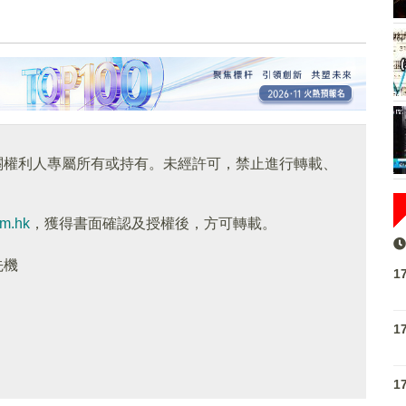
關權利人專屬所有或持有。未經許可，禁止進行轉載、
om.hk
，獲得書面確認及授權後，方可轉載。
先機
1
1
1