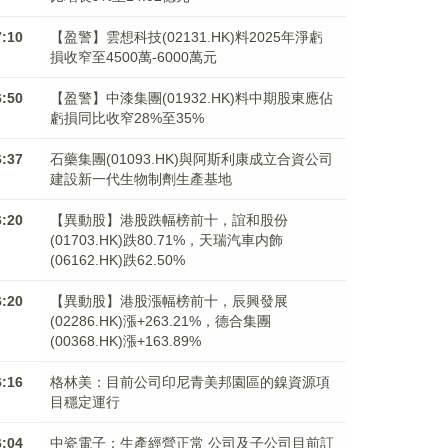
7:10
【盈警】雲想科技(02131.HK)料2025年淨虧
損收窄至4500萬-6000萬元
6:50
【盈警】中漆集團(01932.HK)料中期股東應佔
虧損同比收窄28%至35%
6:37
石藥集團(01093.HK)與阿斯利康成立合資公司
建設新一代生物制劑生產基地
6:20
【異動股】港股跌幅榜前十，誼和股份
(01703.HK)跌80.71%，天瑞汽車内飾
(06162.HK)跌62.50%
6:20
【異動股】港股漲幅榜前十，辰興發展
(02286.HK)漲+263.21%，德合集團
(00368.HK)漲+163.89%
6:16
格林美：目前公司印尼青美邦園區的鎳資源項
目穩定運行
6:04
中瓷電子：生產經營正常 公司及子公司目前訂