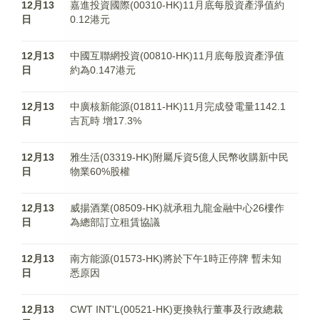
12月13
嘉進投資國際(00310-HK)11月底每股資產淨值約
日
0.12港元
12月13
中國互聯網投資(00810-HK)11月底每股資產淨值
日
約為0.147港元
12月13
中廣核新能源(01811-HK)11月完成發電量1142.1
日
吉瓦時 增17.3%
12月13
雅生活(03319-HK)附屬斥資5億人民幣收購新中民
日
物業60%股權
12月13
威揚酒業(08509-HK)就承租九龍金融中心26樓作
日
為總部訂立租賃協議
12月13
南方能源(01573-HK)將於下午1時正停牌 暫未知
日
悉原因
12月13
CWT INT'L(00521-HK)更換執行董事及行政總裁