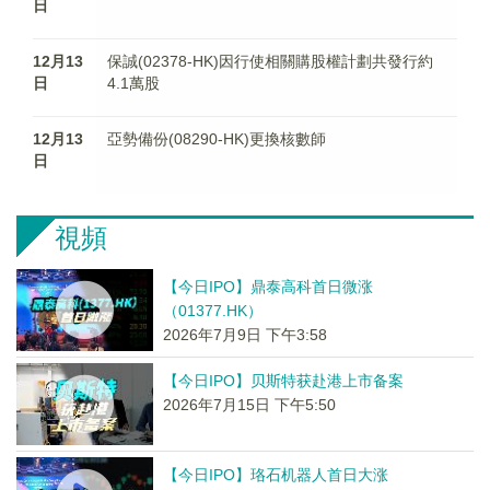
日
12月13
保誠(02378-HK)因行使相關購股權計劃共發行約
日
4.1萬股
12月13
亞勢備份(08290-HK)更換核數師
日
視頻
【今日IPO】鼎泰高科首日微涨
（01377.HK）
2026年7月9日 下午3:58
【今日IPO】贝斯特获赴港上市备案
2026年7月15日 下午5:50
【今日IPO】珞石机器人首日大涨