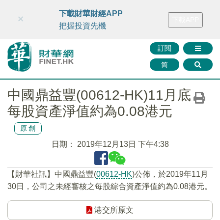
財華智庫網
FINTV
FINMETA
財華證券
媒體矩陣
下載財華財經APP
×
下載APP
智庫沙龍
聯絡我們
把握投資先機
訂閱
简
中國鼎益豐(00612-HK)11月底
每股資產淨值約為0.08港元
原創
日期：
2019年12月13日 下午4:38
【財華社訊】中國鼎益豐(
00612-HK
)公佈，於2019年11月
30日，公司之未經審核之每股綜合資產淨值約為0.08港元。
港交所原文