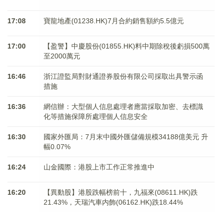
17:08
寶龍地產(01238.HK)7月合約銷售額約5.5億元
17:00
【盈警】中慶股份(01855.HK)料中期除稅後虧損500萬
至2000萬元
16:46
浙江證監局對財通證券股份有限公司採取出具警示函
措施
16:36
網信辦：大型個人信息處理者應當採取加密、去標識
化等措施保障所處理個人信息安全
16:30
國家外匯局：7月末中國外匯儲備規模34188億美元 升
幅0.07%
16:24
山金國際：港股上市工作正常推進中
16:20
【異動股】港股跌幅榜前十，九福來(08611.HK)跌
21.43%，天瑞汽車内飾(06162.HK)跌18.44%