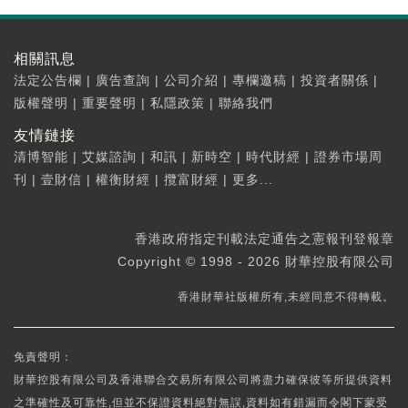
相關訊息
法定公告欄
|
廣告查詢
|
公司介紹
|
專欄邀稿
|
投資者關係
|
版權聲明
|
重要聲明
|
私隱政策
|
聯絡我們
友情鏈接
清博智能
|
艾媒諮詢
|
和訊
|
新時空
|
時代財經
|
證券市場周
刊
|
壹財信
|
權衡財經
|
攬富財經
|
更多...
香港政府指定刊載法定通告之憲報刊登報章
Copyright © 1998 - 2026 財華控股有限公司
香港財華社版權所有,未經同意不得轉載。
免責聲明：
財華控股有限公司及香港聯合交易所有限公司將盡力確保彼等所提供資料
之準確性及可靠性,但並不保證資料絕對無誤,資料如有錯漏而令閣下蒙受